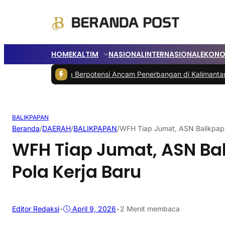
HOME
KALTIM
NASIONAL
INTERNASIONAL
EKONO
si
|
Karhutla Berpotensi Ancam Penerbangan di Kalimantan
|
Oknum Pol
BALIKPAPAN
Beranda
/
DAERAH
/
BALIKPAPAN
/
WFH Tiap Jumat, ASN Balikpapa
WFH Tiap Jumat, ASN Ba
Pola Kerja Baru
Editor Redaksi
•
April 9, 2026
•
2 Menit membaca