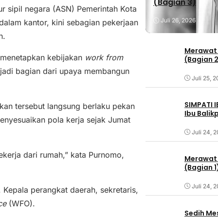
(Bagian 3)
r sipil negara (ASN) Pemerintah Kota
Juli 26, 2026
dalam kantor, kini sebagian pekerjaan
n.
Merawat 
n menetapkan kebijakan
work from
(Bagian 
njadi bagian dari upaya membangun
Juli 25, 
SIMPATI 
kan tersebut langsung berlaku pekan
Ibu Bali
menyesuaikan pola kerja sejak Jumat
Juli 24, 
erja dari rumah,” kata Purnomo,
Merawat 
(Bagian 1
Juli 24, 
. Kepala perangkat daerah, sekretaris,
ce
(WFO).
Sedih Me