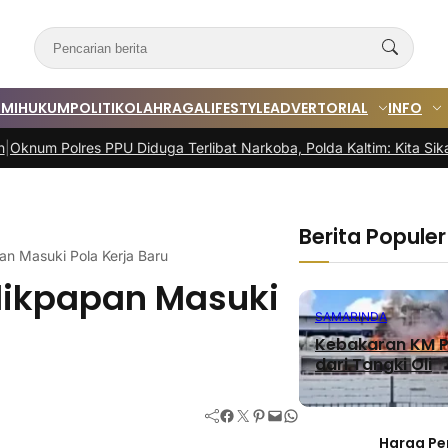
MI
HUKUM
POLITIK
OLAHRAGA
LIFESTYLE
ADVERTORIAL
INFO
res PPU Diduga Terlibat Narkoba, Polda Kaltim: Kita Sikat!
|
11 Paket
Berita Populer
n Masuki Pola Kerja Baru
likpapan Masuki
SAMARINDA
Kebakaran KM P
dari Tangki Oli
Facebook
Twitter
Pinterest
Mail
WhatsApp
Harga Pe