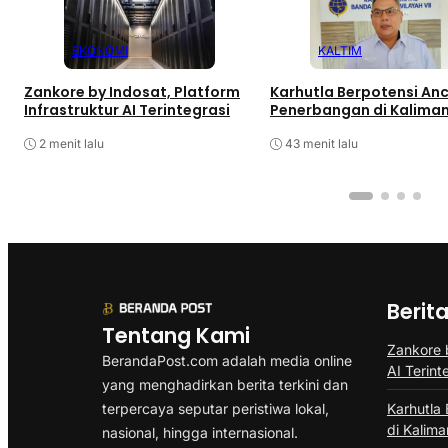
EKONOMI
KALTIM
Zankore by Indosat, Platform
Karhutla Berpotensi A
Infrastruktur AI Terintegrasi
Penerbangan di Kalima
2 menit lalu
43 menit lalu
Berit
Tentang Kami
Zankore b
BerandaPost.com adalah media online
AI Terint
yang menghadirkan berita terkini dan
terpercaya seputar peristiwa lokal,
Karhutla
di Kalima
nasional, hingga internasional.