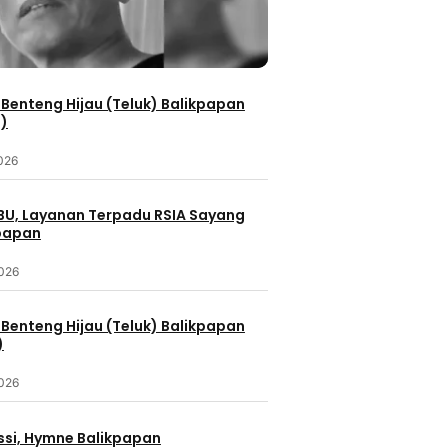
Benteng Hijau (Teluk) Balikpapan
2)
2026
IBU, Layanan Terpadu RSIA Sayang
kpapan
2026
Benteng Hijau (Teluk) Balikpapan
)
2026
ssi, Hymne Balikpapan