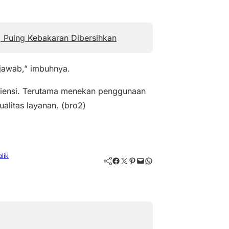
 Puing Kebakaran Dibersihkan
jawab,” imbuhnya.
efisiensi. Terutama menekan penggunaan
ualitas layanan. (bro2)
lik
Facebook
Twitter
Pinterest
Mail
WhatsApp