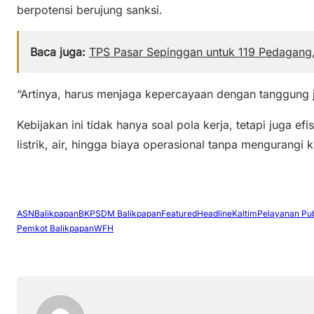
berpotensi berujung sanksi.
Baca juga:
TPS Pasar Sepinggan untuk 119 Pedagang,
“Artinya, harus menjaga kepercayaan dengan tanggung 
Kebijakan ini tidak hanya soal pola kerja, tetapi juga 
listrik, air, hingga biaya operasional tanpa mengurangi k
ASN
Balikpapan
BKPSDM Balikpapan
Featured
Headline
Kaltim
Pelayanan Pub
Pemkot Balikpapan
WFH