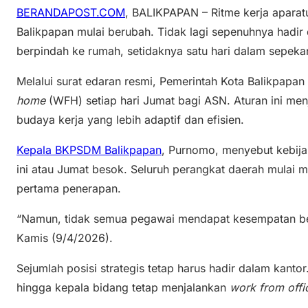
BERANDAPOST.COM
, BALIKPAPAN – Ritme kerja aparatu
Balikpapan mulai berubah. Tidak lagi sepenuhnya hadir 
berpindah ke rumah, setidaknya satu hari dalam sepeka
Melalui surat edaran resmi, Pemerintah Kota Balikpapa
home
(WFH) setiap hari Jumat bagi ASN. Aturan ini me
budaya kerja yang lebih adaptif dan efisien.
Kepala BKPSDM Balikpapan
, Purnomo, menyebut kebija
ini atau Jumat besok. Seluruh perangkat daerah mulai 
pertama penerapan.
“Namun, tidak semua pegawai mendapat kesempatan bek
Kamis (9/4/2026).
Sejumlah posisi strategis tetap harus hadir dalam kantor
hingga kepala bidang tetap menjalankan
work from offi