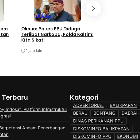
HUKUM
HUKUM
ncam
Oknum Polres PPU Diduga
11 Paket Sabu Gag
ntan
Terlibat Narkoba, Polda Kaltim:
Gunung Tabur Be
Kita Sikat!
8 jam lalu
1 jam lalu
a Terbaru
Kategori
ADVERTORIAL
BALIKPAPAN
y Indosat, Platform Infrastruktur
BERAU
BONTANG
DAERAH
egrasi
DINAS PERIKANAN PPU
 Berpotensi Ancam Penerbangan
DISKOMINFO BALIKPAPAN
ntan
DISKOMINFO PPU
EKONOMI