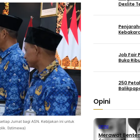
Dexlite 
Penjaraha
Kebakara
Job Fair
Buka Rib
250 Peta
Balikpap
Opini
tiap Jumat bagi ASN. Kebijakan ini untuk
OPINI
lik. (Istimewa)
Merawat Benteng