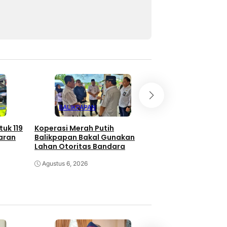
BALIKPAPAN
BALIKPAPAN
uk 119
Koperasi Merah Putih
Upacara HUT ke-81
aran
Balikpapan Bakal Gunakan
Balai Kota Balikp
Lahan Otoritas Bandara
Agustus 5, 2026
Agustus 6, 2026