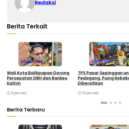
Redaksi
Berita Terkait
BALIKPAPAN
BALIKPAPAN
Wali Kota Balikpapan Dorong
TPS Pasar Sepinggan unt
Percepatan DBH dan Bankeu
Pedagang, Puing Kebak
Kaltim
Dibersihkan
9 jam lalu
13 jam lalu
Berita Terbaru