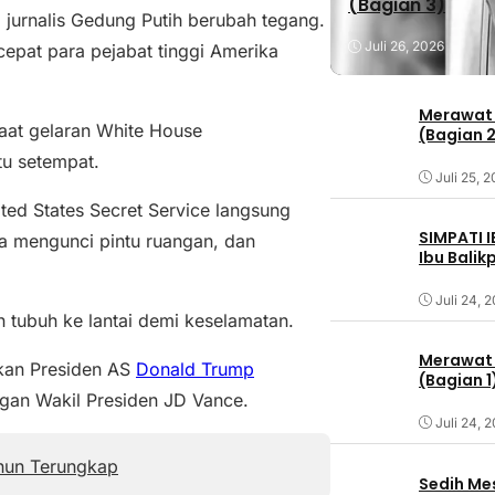
(Bagian 3)
urnalis Gedung Putih berubah tegang.
Juli 26, 2026
pat para pejabat tinggi Amerika
Merawat 
saat gelaran White House
(Bagian 
tu setempat.
Juli 25, 
ted States Secret Service langsung
SIMPATI 
a mengunci pintu ruangan, dan
Ibu Bali
Juli 24, 
tubuh ke lantai demi keselamatan.
Merawat 
kan Presiden AS
Donald Trump
(Bagian 1
gan Wakil Presiden JD Vance.
Juli 24, 
ahun Terungkap
Sedih Me