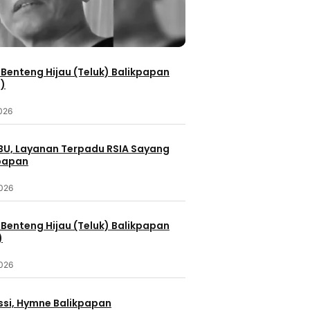
Benteng Hijau (Teluk) Balikpapan
2)
2026
IBU, Layanan Terpadu RSIA Sayang
kpapan
2026
Benteng Hijau (Teluk) Balikpapan
)
2026
ssi, Hymne Balikpapan