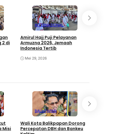
INTERNASIONAL
INTERNASION
ngan
Amirul Hajj Puji Pelayanan
Khotbah Wukuf di 
 2 di
Armuzna 2026, Jemaah
Asep Ajak Jemaa
Indonesia Tertib
Ketakwaan
Mei 29, 2026
Mei 27, 2026
BALIKPAPAN
SAMARINDA
kut
Wali Kota Balikpapan Dorong
KPM Samarinda T
 Misi
Percepatan DBH dan Bankeu
Bantuan UEP Dinas