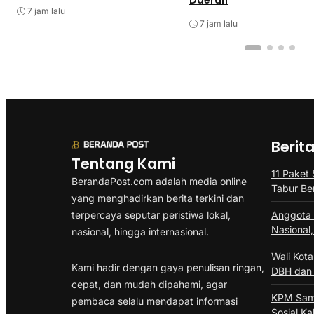
Daerah
7 jam lalu
7 jam lalu
Berit
Tentang Kami
11 Paket
BerandaPost.com adalah media online
Tabur Be
yang menghadirkan berita terkini dan
terpercaya seputar peristiwa lokal,
Anggota 
Nasional
nasional, hingga internasional.
Wali Kot
Kami hadir dengan gaya penulisan ringan,
DBH dan 
cepat, dan mudah dipahami, agar
KPM Sama
pembaca selalu mendapat informasi
Sosial Ka