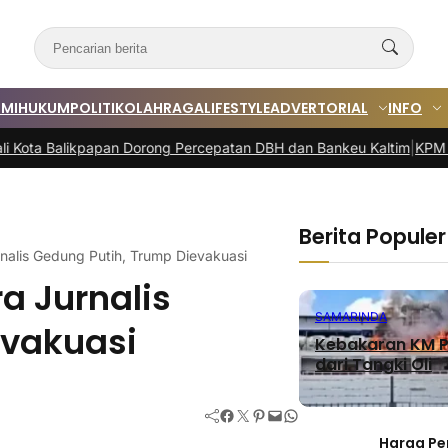
MI
HUKUM
POLITIK
OLAHRAGA
LIFESTYLE
ADVERTORIAL
INFO
kpapan Dorong Percepatan DBH dan Bankeu Kaltim
|
KPM Samarinda Ter
Berita Populer
alis Gedung Putih, Trump Dievakuasi
 Jurnalis
SAMARINDA
evakuasi
Kebakaran KM P
dari Tangki Oli
Facebook
Twitter
Pinterest
Mail
WhatsApp
Harga Pe