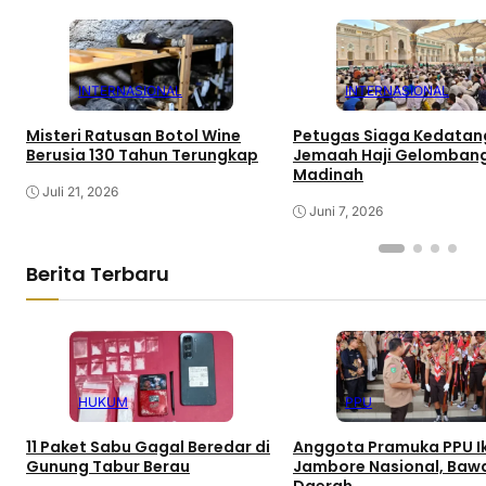
INTERNASIONAL
INTERNASIONAL
Misteri Ratusan Botol Wine
Petugas Siaga Kedata
Berusia 130 Tahun Terungkap
Jemaah Haji Gelombang
Madinah
Juli 21, 2026
Juni 7, 2026
Berita Terbaru
HUKUM
PPU
11 Paket Sabu Gagal Beredar di
Anggota Pramuka PPU I
Gunung Tabur Berau
Jambore Nasional, Bawa