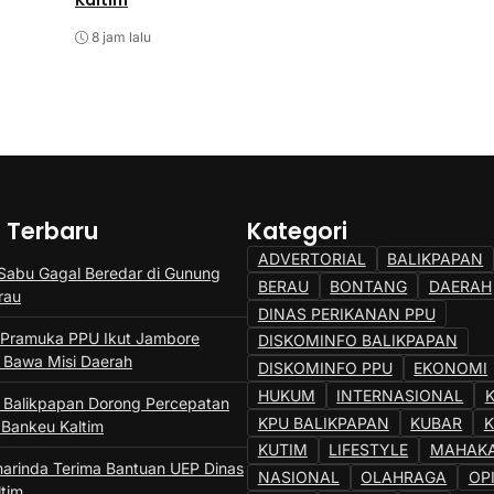
Kaltim
Kaltim
8 jam lalu
8 jam lalu
a Terbaru
Kategori
ADVERTORIAL
BALIKPAPAN
 Sabu Gagal Beredar di Gunung
BERAU
BONTANG
DAERAH
rau
DINAS PERIKANAN PPU
Pramuka PPU Ikut Jambore
DISKOMINFO BALIKPAPAN
, Bawa Misi Daerah
DISKOMINFO PPU
EKONOMI
HUKUM
INTERNASIONAL
a Balikpapan Dorong Percepatan
KPU BALIKPAPAN
KUBAR
Bankeu Kaltim
KUTIM
LIFESTYLE
MAHAK
rinda Terima Bantuan UEP Dinas
NASIONAL
OLAHRAGA
OP
ltim