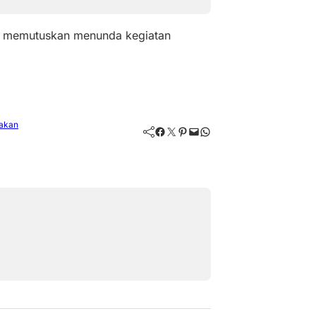
nya memutuskan menunda kegiatan
akan
Facebook
Twitter
Pinterest
Mail
WhatsApp