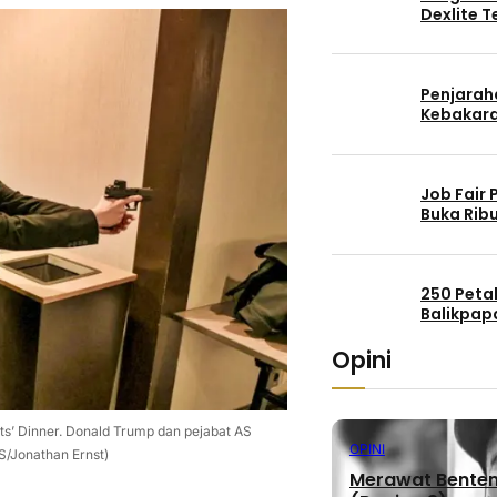
Dexlite 
Penjaraha
Kebakara
Job Fair
Buka Rib
250 Peta
Balikpap
Opini
ts’ Dinner. Donald Trump dan pejabat AS
OPINI
S/Jonathan Ernst)
Merawat Benteng