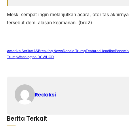
Meski sempat ingin melanjutkan acara, otoritas akhir
tersebut demi alasan keamanan. (bro2)
Amerika Serikat
AS
Breaking News
Donald Trump
Featured
Headline
Penemb
Trump
Washington DC
WHCD
Redaksi
Berita Terkait