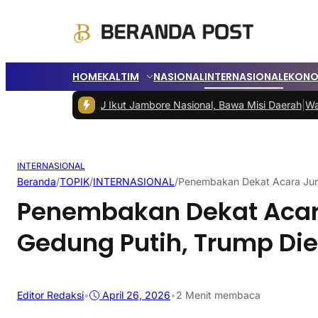
HOME
KALTIM
NASIONAL
INTERNASIONAL
EKONO
uka PPU Ikut Jambore Nasional, Bawa Misi Daerah
|
Wali Kota Bali
INTERNASIONAL
Beranda
/
TOPIK
/
INTERNASIONAL
/
Penembakan Dekat Acara Jurn
Penembakan Dekat Acara
Gedung Putih, Trump Di
Editor Redaksi
•
April 26, 2026
•
2 Menit membaca