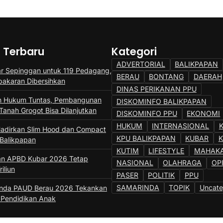
a Terbaru
Kategori
ADVERTORIAL
BALIKPAPAN
r Sepinggan untuk 119 Pedagang,
BERAU
BONTANG
DAERAH
bakaran Dibersihkan
DINAS PERIKANAN PPU
n Hukum Tuntas, Pembangunan
DISKOMINFO BALIKPAPAN
Tanah Grogot Bisa Dilanjutkan
DISKOMINFO PPU
EKONOMI
HUKUM
INTERNASIONAL
adirkan Slim Hood dan Compact
KPU BALIKPAPAN
KUBAR
 Balikpapan
KUTIM
LIFESTYLE
MAHAK
an APBD Kubar 2026 Tetap
NASIONAL
OLAHRAGA
OP
iliun
PASER
POLITIK
PPU
SAMARINDA
TOPIK
Uncate
unda PAUD Berau 2026 Tekankan
i Pendidikan Anak