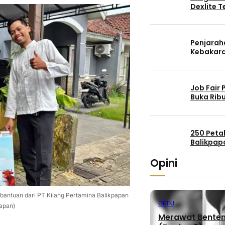
Dexlite 
Penjaraha
Kebakara
Job Fair
Buka Rib
250 Peta
Balikpap
Opini
bantuan dari PT Kilang Pertamina Balikpapan
OPINI
papan)
Merawat Benteng