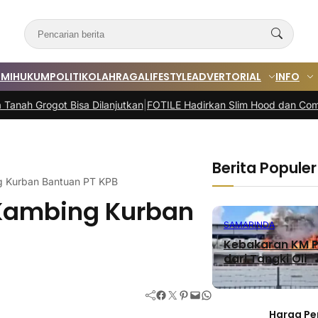
MI
HUKUM
POLITIK
OLAHRAGA
LIFESTYLE
ADVERTORIAL
INFO
t Bisa Dilanjutkan
|
FOTILE Hadirkan Slim Hood dan Compact Series
Berita Populer
g Kurban Bantuan PT KPB
 Kambing Kurban
SAMARINDA
Kebakaran KM P
dari Tangki Oli
Facebook
Twitter
Pinterest
Mail
WhatsApp
Harga Pe