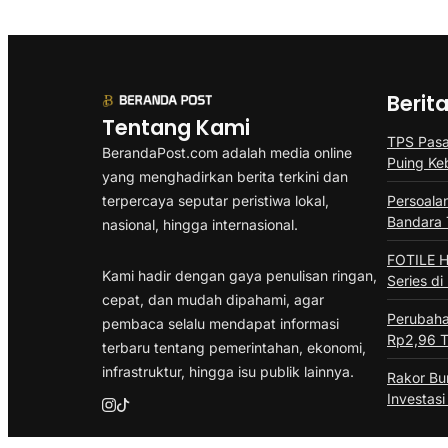
Berit
Tentang Kami
TPS Pasa
BerandaPost.com adalah media online
Puing Ke
yang menghadirkan berita terkini dan
terpercaya seputar peristiwa lokal,
Persoala
Bandara 
nasional, hingga internasional.
FOTILE H
Kami hadir dengan gaya penulisan ringan,
Series di
cepat, dan mudah dipahami, agar
Perubah
pembaca selalu mendapat informasi
Rp2,96 Tr
terbaru tentang pemerintahan, ekonomi,
infrastruktur, hingga isu publik lainnya.
Rakor B
Investas