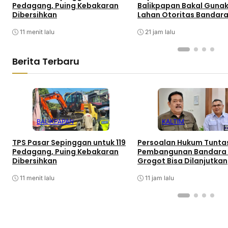
Pedagang, Puing Kebakaran
Balikpapan Bakal Guna
Dibersihkan
Lahan Otoritas Bandar
11 menit lalu
21 jam lalu
Berita Terbaru
BALIKPAPAN
KALTIM
TPS Pasar Sepinggan untuk 119
Persoalan Hukum Tunta
Pedagang, Puing Kebakaran
Pembangunan Bandara
Dibersihkan
Grogot Bisa Dilanjutkan
11 menit lalu
11 jam lalu