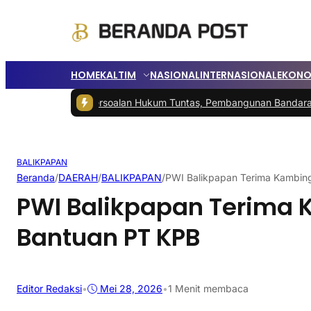
HOME
KALTIM
NASIONAL
INTERNASIONAL
EKONO
rsihkan
|
Persoalan Hukum Tuntas, Pembangunan Bandara Tanah Grogo
BALIKPAPAN
Beranda
/
DAERAH
/
BALIKPAPAN
/
PWI Balikpapan Terima Kambin
PWI Balikpapan Terima
Bantuan PT KPB
Editor Redaksi
•
Mei 28, 2026
•
1 Menit membaca