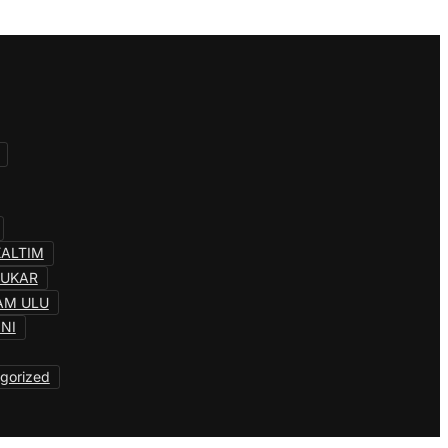
KALTIM
KUKAR
AM ULU
INI
gorized