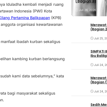
(Bagian 3)
a Iduladha kembali menjadi ruang
Juli 26, 2026
artawan Indonesia (PWI) Kota
Kilang Pertamina Balikpapan
(KPB)
 anggota organisasi kewartawanan
Merawat 
(Bagian 
Juli 25, 
 manfaat ibadah kurban sekaligus
SIMPATI 
Ibu Bali
elihan kambing kurban berlangsung
Juli 24, 
sudah kami data sebelumnya,” kata
Merawat 
(Bagian 1
Juli 24, 
ata bagi masyarakat sekaligus
an.
Sedih Me