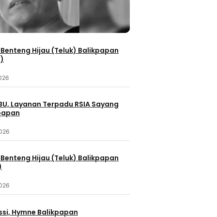
Benteng Hijau (Teluk) Balikpapan
2)
2026
IBU, Layanan Terpadu RSIA Sayang
kpapan
2026
Benteng Hijau (Teluk) Balikpapan
)
2026
ssi, Hymne Balikpapan