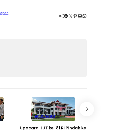
papan
Facebook
Twitter
Pinterest
Mail
WhatsApp
BALIKPAPAN
BALIKPAPAN
Upacara HUT ke-81 RI Pindah ke
44 Paskibraka Ba