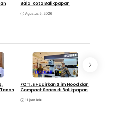
kan
Balai Kota Balikpapan
Jalani Pemusatan
a
Agustus 5, 2026
Agustus 2, 2026
EKONOMI
KUBAR
s,
FOTILE Hadirkan Slim Hood dan
Perubahan APBD 
 Tanah
Compact Series di Balikpapan
Tetap Rp2,96 Trili
11 jam lalu
20 jam lalu