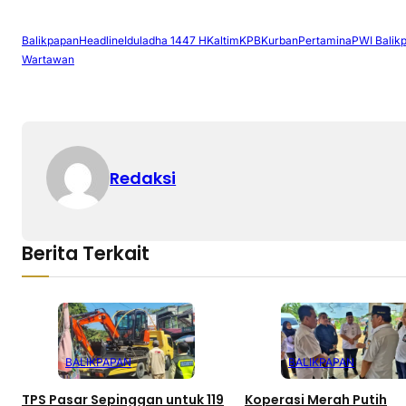
Balikpapan
Headline
Iduladha 1447 H
Kaltim
KPB
Kurban
Pertamina
PWI Balik
Wartawan
Redaksi
Berita Terkait
BALIKPAPAN
BALIKPAPAN
TPS Pasar Sepinggan untuk 119
Koperasi Merah Putih