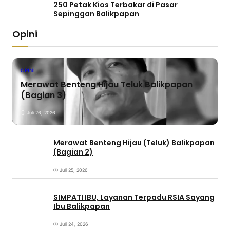
250 Petak Kios Terbakar di Pasar
Sepinggan Balikpapan
Opini
OPINI
Merawat Benteng Hijau Teluk Balikpapan
(Bagian 3)
Juli 26, 2026
Merawat Benteng Hijau (Teluk) Balikpapan
(Bagian 2)
Juli 25, 2026
SIMPATI IBU, Layanan Terpadu RSIA Sayang
Ibu Balikpapan
Juli 24, 2026