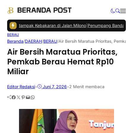
erdampak Kebakaran di Jalan Milono
|
Penumpang Bandara SAMS Sep
BERAU
Beranda
/
DAERAH
/
BERAU
/
Air Bersih Maratua Prioritas, Pemkab 
Air Bersih Maratua Prioritas,
Pemkab Berau Hemat Rp10
Miliar
Editor Redaksi
•
Juni 7, 2026
•
2 Menit membaca
Facebook
Twitter
Pinterest
Mail
WhatsApp