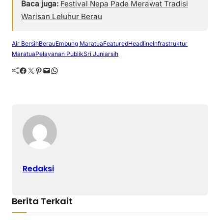
Baca juga:
Festival Nepa Pade Merawat Tradisi
Warisan Leluhur Berau
Air Bersih
Berau
Embung Maratua
Featured
Headline
Infrastruktur
Maratua
Pelayanan Publik
Sri Juniarsih
Facebook
Twitter
Pinterest
Mail
WhatsApp
Redaksi
Berita Terkait