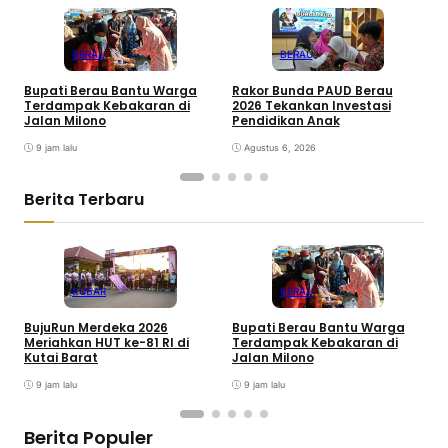
BERAU
BERAU
Bupati Berau Bantu Warga
Rakor Bunda PAUD Berau
F
Terdampak Kebakaran di
2026 Tekankan Investasi
T
Jalan Milono
Pendidikan Anak
9 jam lalu
Agustus 6, 2026
Berita Terbaru
KUBAR
BERAU
BujuRun Merdeka 2026
Bupati Berau Bantu Warga
P
Meriahkan HUT ke-81 RI di
Terdampak Kebakaran di
S
Kutai Barat
Jalan Milono
S
9 jam lalu
9 jam lalu
Berita Populer