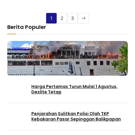
1
2
3
Berita Populer
SAMARINDA
Kebakaran KM Prince Soya Diduga Berasal
dari Tangki Oli
Harga Pertamax Turun Mulai 1 Agustus,
Dexlite Tetap
Penjarahan Sulitkan Polisi Olah TKP
Kebakaran Pasar Sepinggan Balikpapan