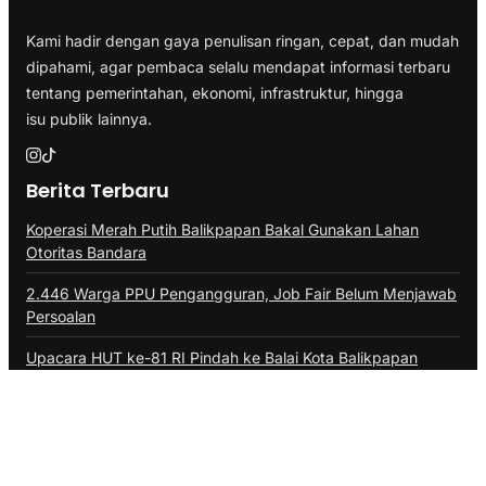
Kami hadir dengan gaya penulisan ringan, cepat, dan mudah
dipahami, agar pembaca selalu mendapat informasi terbaru
tentang pemerintahan, ekonomi, infrastruktur, hingga
isu publik lainnya.
Berita Terbaru
Koperasi Merah Putih Balikpapan Bakal Gunakan Lahan
Otoritas Bandara
2.446 Warga PPU Pengangguran, Job Fair Belum Menjawab
Persoalan
Upacara HUT ke-81 RI Pindah ke Balai Kota Balikpapan
Arbainah Tak Waswas Lagi, BSPS 2026 Tuntaskan 364
Bedah Rumah di Kalimantan
Polda Kaltim Dalami Dugaan Pencemaran Nama Baik
Sudarno oleh 13 Akun Medsos