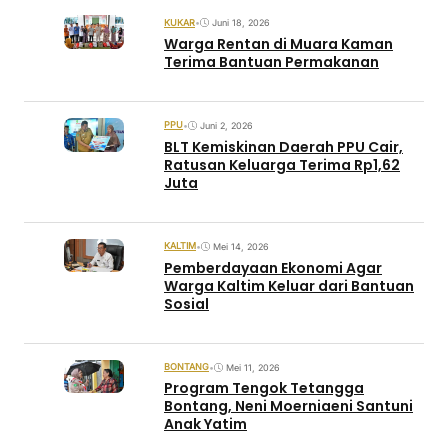
KUKAR
•
Juni 18, 2026
Warga Rentan di Muara Kaman
Terima Bantuan Permakanan
PPU
•
Juni 2, 2026
BLT Kemiskinan Daerah PPU Cair,
Ratusan Keluarga Terima Rp1,62
Juta
KALTIM
•
Mei 14, 2026
Pemberdayaan Ekonomi Agar
Warga Kaltim Keluar dari Bantuan
Sosial
BONTANG
•
Mei 11, 2026
Program Tengok Tetangga
Bontang, Neni Moerniaeni Santuni
Anak Yatim