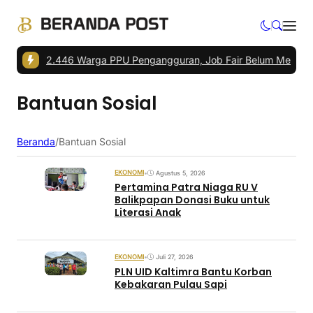
ndara
|
2.446 Warga PPU Pengangguran, Job Fair Belum Menjawab P
Bantuan Sosial
Beranda
/
Bantuan Sosial
EKONOMI
•
Agustus 5, 2026
Pertamina Patra Niaga RU V
Balikpapan Donasi Buku untuk
Literasi Anak
EKONOMI
•
Juli 27, 2026
PLN UID Kaltimra Bantu Korban
Kebakaran Pulau Sapi