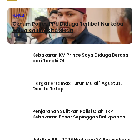
HUKUM
Oknum Polres PPU Diduga Terlibat Narkoba,
Polda Kaltim: Kita Sikat!
Kebakaran KM Prince Soya Diduga Berasal
dari Tangki Oli
Harga Pertamax Turun Mulai 1 Agustus,
Dexlite Tetap
Penjarahan Sulitkan Polisi Olah TKP
Kebakaran Pasar Sepinggan Balikpapan
Job Fair PPU 2026 Hadirkan 24 Perusahaan,