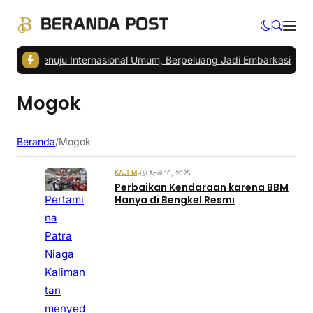
KN Menuju Internasional Umum, Berpeluang Jadi Embarkasi Haji
|
Ped
Mogok
Beranda
/
Mogok
KALTIM
•
April 10, 2025
Perbaikan Kendaraan karena BBM
Pertami
Hanya di Bengkel Resmi
na
Patra
Niaga
Kaliman
tan
menyed