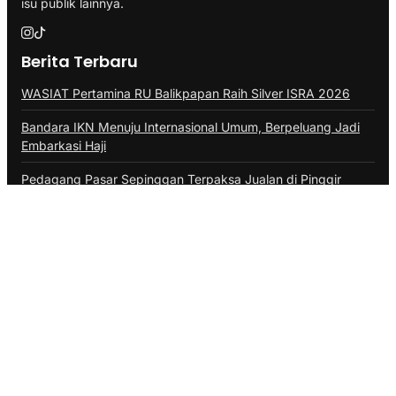
isu publik lainnya.
Berita Terbaru
WASIAT Pertamina RU Balikpapan Raih Silver ISRA 2026
Bandara IKN Menuju Internasional Umum, Berpeluang Jadi
Embarkasi Haji
Pedagang Pasar Sepinggan Terpaksa Jualan di Pinggir
Jalan
Program TALISERA Bawa AFT Sepinggan Raih Gold Pilar
Lingkungan
Penerbangan di Balikpapan Tak Terdampak Asap Karhutla
Kategori
ADVERTORIAL
BALIKPAPAN
BERAU
BONTANG
DAERAH
DINAS PERIKANAN PPU
DISKOMINFO BALIKPAPAN
DISKOMINFO PPU