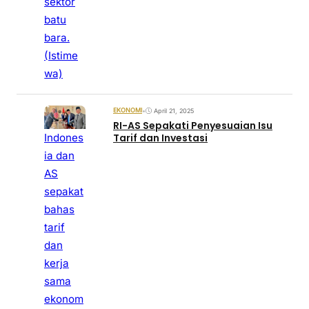
sektor
batu
bara.
(Istime
wa)
EKONOMI
•
April 21, 2025
RI-AS Sepakati Penyesuaian Isu
Indones
Tarif dan Investasi
ia dan
AS
sepakat
bahas
tarif
dan
kerja
sama
ekonom