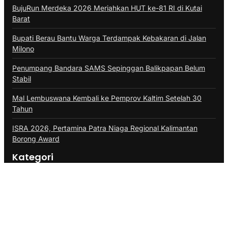
BujuRun Merdeka 2026 Meriahkan HUT ke-81 RI di Kutai
Barat
Bupati Berau Bantu Warga Terdampak Kebakaran di Jalan
Milono
Penumpang Bandara SAMS Sepinggan Balikpapan Belum
Stabil
Mal Lembuswana Kembali ke Pemprov Kaltim Setelah 30
Tahun
ISRA 2026, Pertamina Patra Niaga Regional Kalimantan
Borong Award
Kategori
ADVERTORIAL
BALIKPAPAN
BERAU
BONTANG
DAERAH
DINAS PERIKANAN PPU
DISKOMINFO BALIKPAPAN
DISKOMINFO PPU
EKONOMI
HUKUM
INTERNASIONAL
KALTIM
KPU BALIKPAPAN
KUBAR
KUKAR
KUTIM