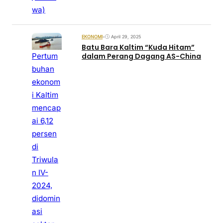
wa)
EKONOMI
•
April 29, 2025
Batu Bara Kaltim “Kuda Hitam”
Pertum
dalam Perang Dagang AS-China
buhan
ekonom
i Kaltim
mencap
ai 6,12
persen
di
Triwula
n IV-
2024,
didomin
asi