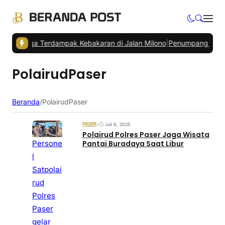
u Warga Terdampak Kebakaran di Jalan Milono
|
Penumpang Bandara 
PolairudPaser
Beranda
/
PolairudPaser
PASER
•
Juli 6, 2025
Polairud Polres Paser Jaga Wisata
Persone
Pantai Buradaya Saat Libur
l
Satpolai
rud
Polres
Paser
gelar