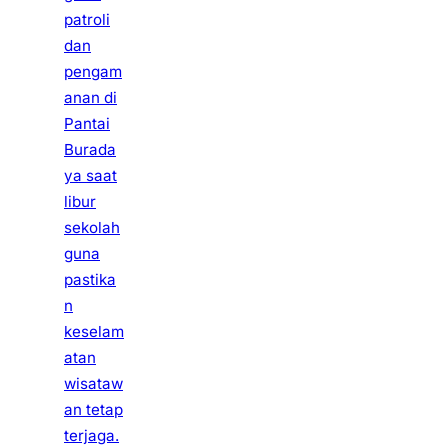
patroli
dan
pengam
anan di
Pantai
Burada
ya saat
libur
sekolah
guna
pastika
n
keselam
atan
wisataw
an tetap
terjaga.