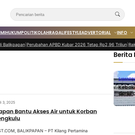
MI
HUKUM
POLITIK
OLAHRAGA
LIFESTYLE
ADVERTORIAL
INFO
kpapan
|
Perubahan APBD Kubar 2026 Tetap Rp2,96 Triliun
|
Rakor Bun
Berita
SAMARI
Kebaka
dari Ta
li 3, 2025
papan Bantu Akses Air untuk Korban
ngkulu
.COM, BALIKPAPAN – PT Kilang Pertamina