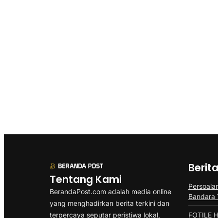
Berit
Tentang Kami
Persoala
BerandaPost.com adalah media online
Bandara 
yang menghadirkan berita terkini dan
terpercaya seputar peristiwa lokal,
FOTILE H