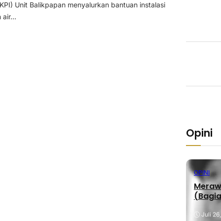
(KPI) Unit Balikpapan menyalurkan bantuan instalasi
ir...
Opini
OPINI
Merawa
(Bagia
Juli 26