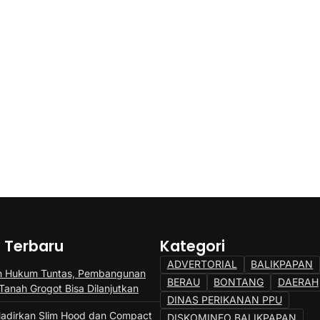
a Terbaru
Kategori
ADVERTORIAL
BALIKPAPAN
n Hukum Tuntas, Pembangunan
BERAU
BONTANG
DAERAH
Tanah Grogot Bisa Dilanjutkan
DINAS PERIKANAN PPU
adirkan Slim Hood dan Compact
DISKOMINFO BALIKPAPAN