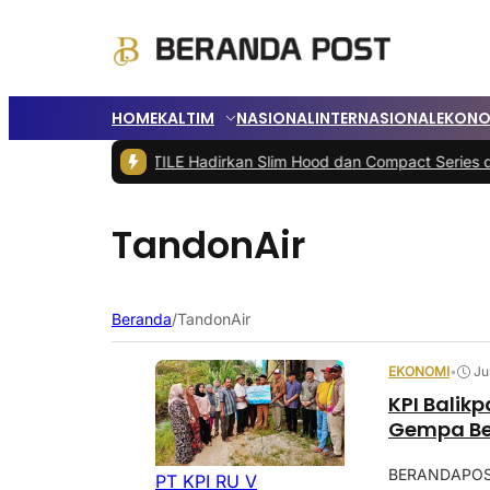
HOME
KALTIM
NASIONAL
INTERNASIONAL
EKONO
ilanjutkan
|
FOTILE Hadirkan Slim Hood dan Compact Series di Bali
TandonAir
Beranda
/
TandonAir
EKONOMI
•
Ju
KPI Balik
Gempa Be
BERANDAPOST
PT KPI RU V