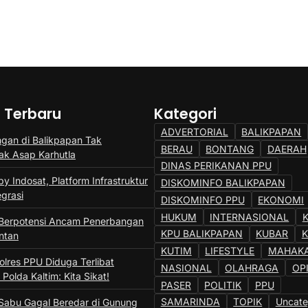
a Terbaru
Kategori
ADVERTORIAL
BALIKPAPAN
gan di Balikpapan Tak
BERAU
BONTANG
DAERAH
k Asap Karhutla
DINAS PERIKANAN PPU
y Indosat, Platform Infrastruktur
DISKOMINFO BALIKPAPAN
egrasi
DISKOMINFO PPU
EKONOMI
HUKUM
INTERNASIONAL
 Berpotensi Ancam Penerbangan
KPU BALIKPAPAN
KUBAR
ntan
KUTIM
LIFESTYLE
MAHAK
lres PPU Diduga Terlibat
NASIONAL
OLAHRAGA
OP
Polda Kaltim: Kita Sikat!
PASER
POLITIK
PPU
SAMARINDA
TOPIK
Uncate
 Sabu Gagal Beredar di Gunung