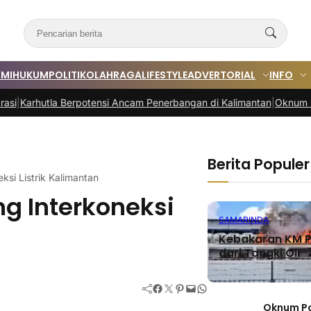
MI
HUKUM
POLITIK
OLAHRAGA
LIFESTYLE
ADVERTORIAL
INFO
la Berpotensi Ancam Penerbangan di Kalimantan
|
Oknum Polres PPU D
Berita Populer
si Listrik Kalimantan
g Interkoneksi
SAMARINDA
Kebakaran KM P
dari Tangki Oli
Facebook
Twitter
Pinterest
Mail
WhatsApp
Oknum Po