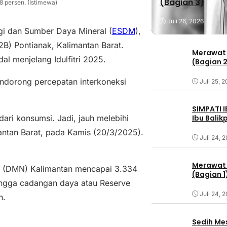
(Bagian 3)
8 persen. (Istimewa)
Juli 26, 2026
gi dan Sumber Daya Mineral (
ESDM
),
2B) Pontianak, Kalimantan Barat.
Merawat 
al menjelang Idulfitri 2025.
(Bagian 
endorong percepatan interkoneksi
Juli 25, 
SIMPATI 
Ibu Bali
dari konsumsi. Jadi, jauh melebihi
mantan Barat, pada Kamis (20/3/2025).
Juli 24, 
Merawat 
o (DMN) Kalimantan mencapai 3.334
(Bagian 1
ngga cadangan daya atau Reserve
Juli 24, 
n.
Sedih Me