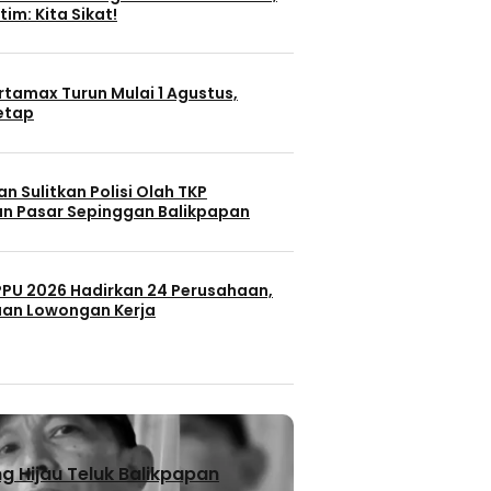
tim: Kita Sikat!
rtamax Turun Mulai 1 Agustus,
Tetap
n Sulitkan Polisi Olah TKP
n Pasar Sepinggan Balikpapan
 PPU 2026 Hadirkan 24 Perusahaan,
uan Lowongan Kerja
 Hijau Teluk Balikpapan