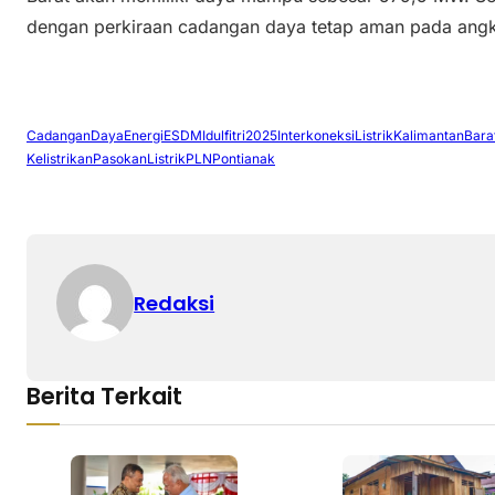
dengan perkiraan cadangan daya tetap aman pada angk
CadanganDaya
Energi
ESDM
Idulfitri2025
InterkoneksiListrik
KalimantanBara
Kelistrikan
PasokanListrik
PLN
Pontianak
Redaksi
Berita Terkait