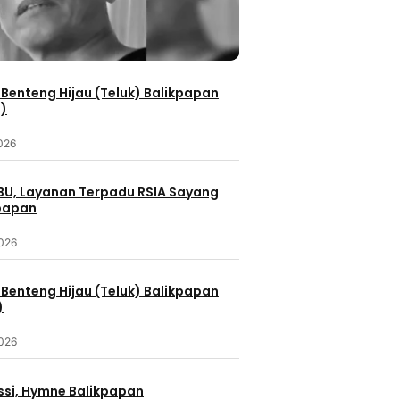
Benteng Hijau (Teluk) Balikpapan
2)
2026
IBU, Layanan Terpadu RSIA Sayang
kpapan
2026
Benteng Hijau (Teluk) Balikpapan
)
2026
ssi, Hymne Balikpapan