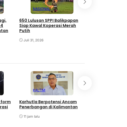
NASIONAL
NASIONAL
gi,
650 Lulusan SPPI Balikpapan
Penyelundupan 69
64
Siap Kawal Koperasi Merah
Balikpapan Digag
ntan
Putih
Surabaya
Juli 31, 2026
Juli 30, 2026
KALTIM
HUKUM
tform
Karhutla Berpotensi Ancam
Oknum Polres PPU
rasi
Penerbangan di Kalimantan
Terlibat Narkoba,
Kita Sikat!
11 jam lalu
11 jam lalu