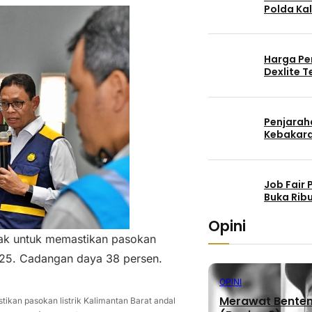
Polda Kal
Harga Pe
Dexlite 
Penjaraha
Kebakara
Job Fair
Buka Rib
Opini
nak untuk memastikan pasokan
 2025. Cadangan daya 38 persen.
OPINI
Merawat Benteng
ikan pasokan listrik Kalimantan Barat andal