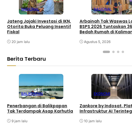
NASIONAL
NASIONAL
Jateng Jajaki Investasi di IKN,
Arbainah Tak Waswas La
Otorita Buka Peluang Insentif
BSPS 2026 Tuntaskan 3
Fiskal
Bedah Rumah di Kalima
20 jam lalu
Agustus 5, 2026
Berita Terbaru
BALIKPAPAN
EKONOMI
Penerbangan di Balikpapan
Zankore by Indosat, Pla
Tak Terdampak Asap Karhutla
Infrastruktur AI Terinteg
9 jam lalu
10 jam lalu