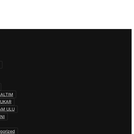
KALTIM
KUKAR
AM ULU
INI
gorized