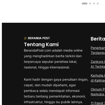
Berit
Tentang Kami
Penerban
BerandaPost.com adalah media online
Terdampa
yang menghadirkan berita terkini dan
terpercaya seputar peristiwa lokal,
Zankore b
AI Terint
nasional, hingga internasional.
Karhutla
Kami hadir dengan gaya penulisan ringan,
di Kalima
cepat, dan mudah dipahami, agar
Oknum Po
pembaca selalu mendapat informasi
Narkoba, 
terbaru tentang pemerintahan, ekonomi,
infrastruktur, hingga isu publik lainnya.
11 Paket