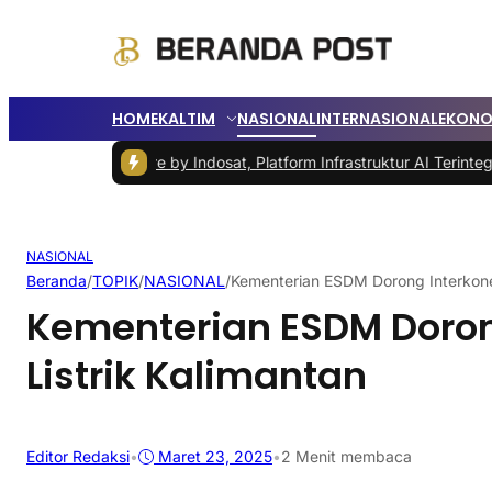
HOME
KALTIM
NASIONAL
INTERNASIONAL
EKONO
tla
|
Zankore by Indosat, Platform Infrastruktur AI Terintegrasi
|
Karhut
NASIONAL
Beranda
/
TOPIK
/
NASIONAL
/
Kementerian ESDM Dorong Interkonek
Kementerian ESDM Doron
Listrik Kalimantan
Editor Redaksi
•
Maret 23, 2025
•
2 Menit membaca