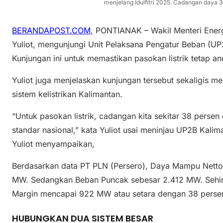
menjelang Idulfitri 2025. Cadangan daya 3
BERANDAPOST.COM
, PONTIANAK – Wakil Menteri Ener
Yuliot, mengunjungi Unit Pelaksana Pengatur Beban (UP
Kunjungan ini untuk memastikan pasokan listrik tetap and
Yuliot juga menjelaskan kunjungan tersebut sekaligis m
sistem kelistrikan Kalimantan.
“Untuk pasokan listrik, cadangan kita sekitar 38 persen 
standar nasional,” kata Yuliot usai meninjau UP2B Kali
Yuliot menyampaikan,
Berdasarkan data PT PLN (Persero), Daya Mampu Nett
MW. Sedangkan Beban Puncak sebesar 2.412 MW. Sehi
Margin mencapai 922 MW atau setara dengan 38 perse
HUBUNGKAN DUA SISTEM BESAR