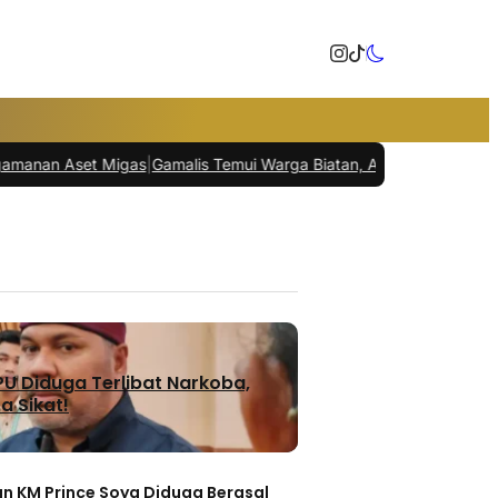
et Migas
|
Gamalis Temui Warga Biatan, Akses Jalan Jadi Keluhan Ut
U Diduga Terlibat Narkoba,
a Sikat!
n KM Prince Soya Diduga Berasal