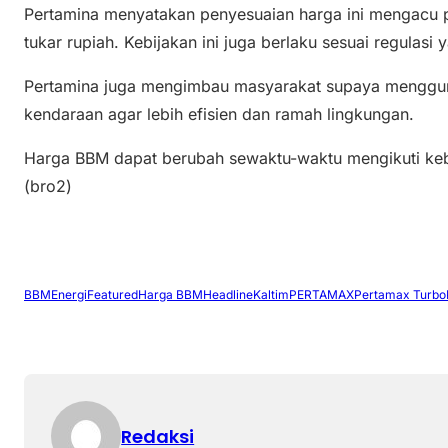
Pertamina menyatakan penyesuaian harga ini mengacu pa
tukar rupiah. Kebijakan ini juga berlaku sesuai regulasi 
Pertamina juga mengimbau masyarakat supaya menggun
kendaraan agar lebih efisien dan ramah lingkungan.
Harga BBM dapat berubah sewaktu-waktu mengikuti kebi
(bro2)
BBM
Energi
Featured
Harga BBM
Headline
Kaltim
PERTAMAX
Pertamax Turbo
Redaksi