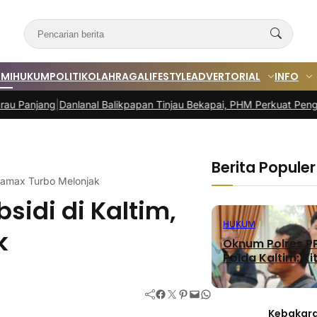
MI
HUKUM
POLITIK
OLAHRAGA
LIFESTYLE
ADVERTORIAL
INFO
g
|
Danlanal Balikpapan Tinjau Bekapai, PHM Perkuat Pengamanan As
Berita Populer
rtamax Turbo Melonjak
sidi di Kaltim,
HUKUM
k
Oknum Polres PP
Polda Kaltim: Kit
Facebook
Twitter
Pinterest
Mail
WhatsApp
Kebakara