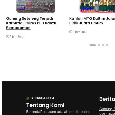
PPU
KALTIM
Gunung Seteleng Terjadi
Kafilah MTQ Kaltim Jalan
Karhutla, Polres PPU Bantu
Bidik Juara Umum
Pemadaman
1 jam lalu
1 jam lalu
Berit
Tentang Kami
Gunung Se
BerandaPost.com adalah media online
PPU Ban