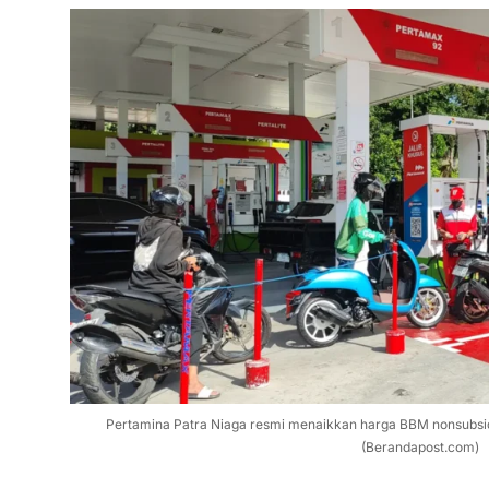
Pertamina Patra Niaga resmi menaikkan harga BBM nonsubsidi 
(Berandapost.com)