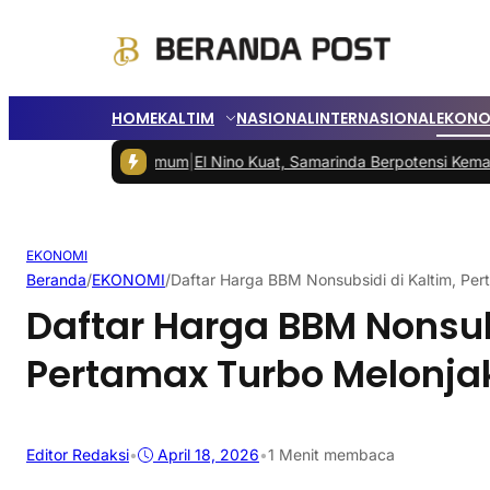
HOME
KALTIM
NASIONAL
INTERNASIONAL
EKONO
dik Juara Umum
|
El Nino Kuat, Samarinda Berpotensi Kemarau Panjan
EKONOMI
Beranda
/
EKONOMI
/
Daftar Harga BBM Nonsubsidi di Kaltim, Pe
Daftar Harga BBM Nonsub
Pertamax Turbo Melonja
Editor Redaksi
•
April 18, 2026
•
1 Menit membaca