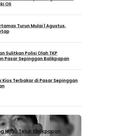
ki Oli
rtamax Turun Mulai 1 Agustus,
Tetap
n Sulitkan Polisi Olah TKP
n Pasar Sepinggan Balikpapan
k Kios Terbakar di Pasar Sepinggan
an
 Hijau Teluk Balikpapan