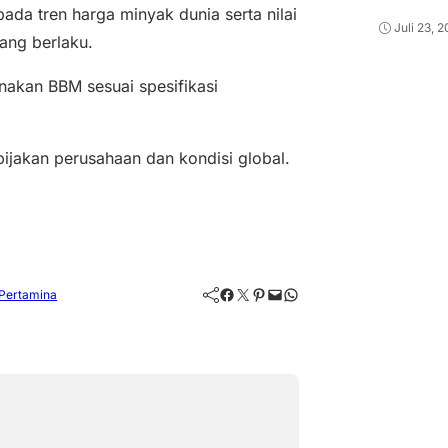
da tren harga minyak dunia serta nilai
Juli 23, 
yang berlaku.
akan BBM sesuai spesifikasi
jakan perusahaan dan kondisi global.
Facebook
Twitter
Pinterest
Mail
WhatsApp
Pertamina