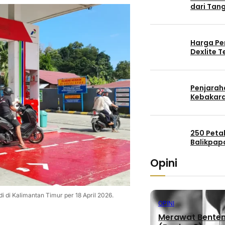
dari Tang
Harga Pe
Dexlite 
Penjaraha
Kebakara
250 Peta
Balikpap
Opini
di Kalimantan Timur per 18 April 2026.
OPINI
Merawat Benteng