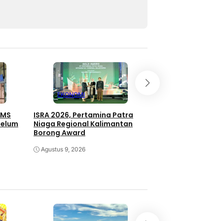
EKONOMI
EKONOMI
AMS
ISRA 2026, Pertamina Patra
WASIAT Pertamina
Belum
Niaga Regional Kalimantan
Balikpapan Raih Si
Borong Award
2026
Agustus 9, 2026
Agustus 8, 2026