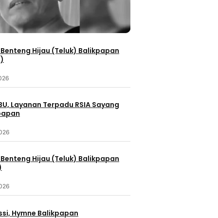
Benteng Hijau (Teluk) Balikpapan
2)
2026
IBU, Layanan Terpadu RSIA Sayang
kpapan
2026
Benteng Hijau (Teluk) Balikpapan
)
2026
ssi, Hymne Balikpapan