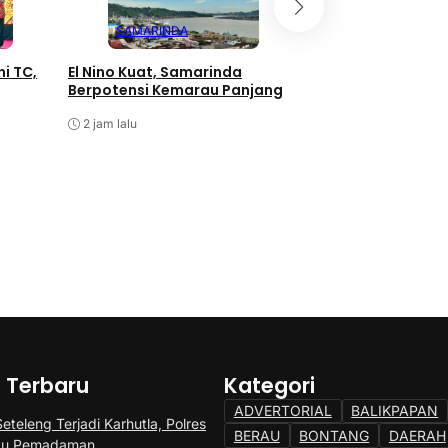
SAMARINDA
EKONOMI
i TC,
El Nino Kuat, Samarinda
Danlanal Balikpap
Berpotensi Kemarau Panjang
Bekapai, PHM Per
Pengamanan Aset
2 jam lalu
2 jam lalu
a Terbaru
Kategori
ADVERTORIAL
BALIKPAPAN
teleng Terjadi Karhutla, Polres
BERAU
BONTANG
DAERAH
tu Pemadaman