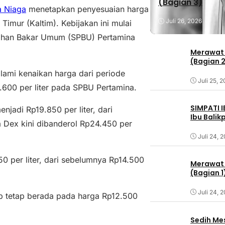
(Bagian 3)
a Niaga
menetapkan penyesuaian harga
Juli 26, 2026
imur (Kaltim). Kebijakan ini mulai
 Bahan Bakar Umum (SPBU) Pertamina
Merawat 
(Bagian 
lami kenaikan harga dari periode
Juli 25, 
.600 per liter pada SPBU Pertamina.
SIMPATI 
jadi Rp19.850 per liter, dari
Ibu Bali
a Dex kini dibanderol Rp24.450 per
Juli 24, 
 per liter, dari sebelumnya Rp14.500
Merawat 
(Bagian 1
Juli 24, 
p tetap berada pada harga Rp12.500
Sedih Me