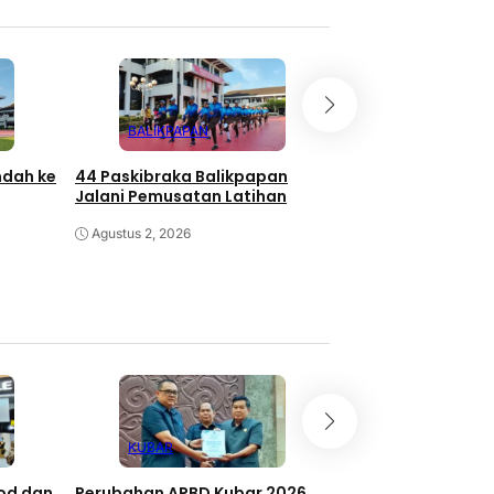
BALIKPAPAN
BALIKPAPAN
ndah ke
44 Paskibraka Balikpapan
TPS Pasar Seping
Jalani Pemusatan Latihan
Dibangun, Priorit
Pedagang Aktif
Agustus 2, 2026
Agustus 1, 2026
KUBAR
BERAU
ood dan
Perubahan APBD Kubar 2026
Rakor Bunda PAUD