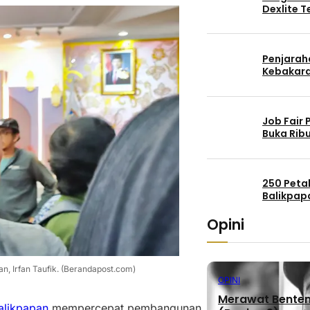
Dexlite 
Penjaraha
Kebakara
Job Fair
Buka Rib
250 Peta
Balikpap
Opini
, Irfan Taufik. (Berandapost.com)
OPINI
Merawat Benteng
alikpapan
mempercepat pembangunan