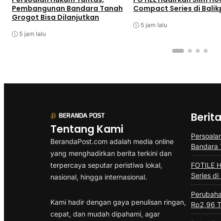
Pembangunan Bandara Tanah
Compact Series di Bali
Grogot Bisa Dilanjutkan
5 jam lalu
5 jam lalu
Berit
Tentang Kami
Persoala
BerandaPost.com adalah media online
Bandara 
yang menghadirkan berita terkini dan
terpercaya seputar peristiwa lokal,
FOTILE H
Series di
nasional, hingga internasional.
Perubah
Kami hadir dengan gaya penulisan ringan,
Rp2,96 Tr
cepat, dan mudah dipahami, agar