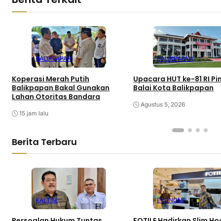
BALIKPAPAN
BALIKPAPAN
Koperasi Merah Putih
Upacara HUT ke-81 RI Pi
Balikpapan Bakal Gunakan
Balai Kota Balikpapan
Lahan Otoritas Bandara
Agustus 5, 2026
15 jam lalu
Berita Terbaru
KALTIM
EKONOMI
Persoalan Hukum Tuntas,
FOTILE Hadirkan Slim H