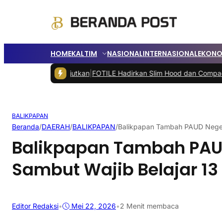
HOME
KALTIM
NASIONAL
INTERNASIONAL
EKONO
 Dilanjutkan
|
FOTILE Hadirkan Slim Hood dan Compact Series di Ba
BALIKPAPAN
Beranda
/
DAERAH
/
BALIKPAPAN
/
Balikpapan Tambah PAUD Negeri
Balikpapan Tambah PAUD
Sambut Wajib Belajar 13
Editor Redaksi
•
Mei 22, 2026
•
2 Menit membaca