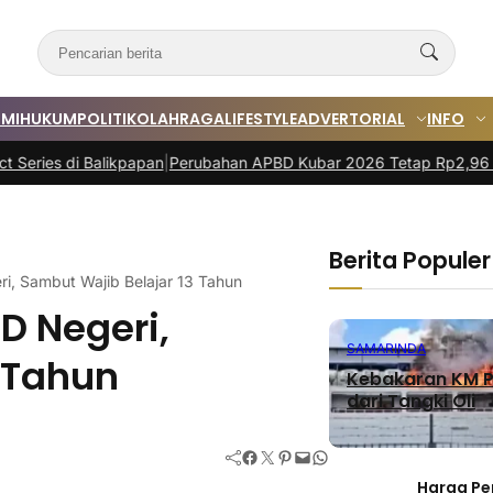
MI
HUKUM
POLITIK
OLAHRAGA
LIFESTYLE
ADVERTORIAL
INFO
likpapan
|
Perubahan APBD Kubar 2026 Tetap Rp2,96 Triliun
|
Rakor B
Berita Populer
, Sambut Wajib Belajar 13 Tahun
 Negeri,
SAMARINDA
 Tahun
Kebakaran KM P
dari Tangki Oli
Facebook
Twitter
Pinterest
Mail
WhatsApp
Harga Pe