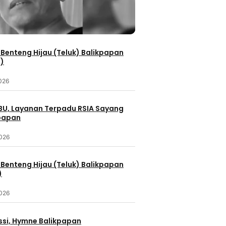
Benteng Hijau (Teluk) Balikpapan
2)
2026
IBU, Layanan Terpadu RSIA Sayang
kpapan
2026
Benteng Hijau (Teluk) Balikpapan
)
2026
ssi, Hymne Balikpapan