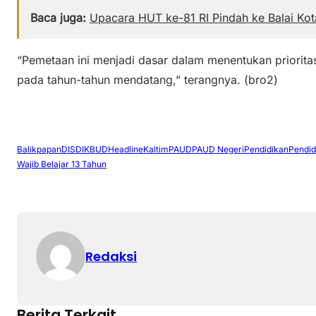
Baca juga:
Upacara HUT ke-81 RI Pindah ke Balai Kot
“Pemetaan ini menjadi dasar dalam menentukan priori
pada tahun-tahun mendatang,” terangnya. (bro2)
Balikpapan
DISDIKBUD
Headline
Kaltim
PAUD
PAUD Negeri
Pendidikan
Pendid
Wajib Belajar 13 Tahun
Redaksi
Berita Terkait