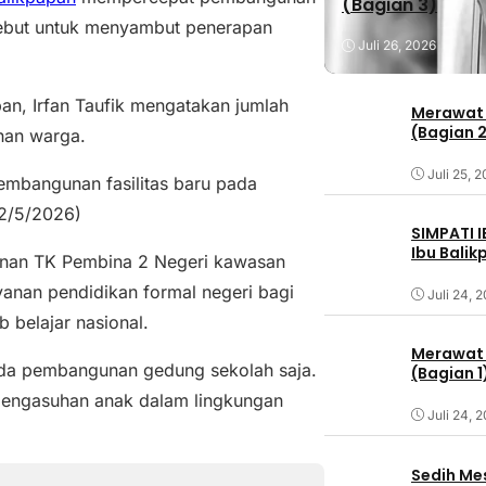
(Bagian 3)
sebut untuk menyambut penerapan
Juli 26, 2026
an, Irfan Taufik mengatakan jumlah
Merawat 
(Bagian 
han warga.
Juli 25, 
embangunan fasilitas baru pada
22/5/2026)
SIMPATI 
Ibu Bali
gunan TK Pembina 2 Negeri kawasan
yanan pendidikan formal negeri bagi
Juli 24, 
 belajar nasional.
Merawat 
da pembangunan gedung sekolah saja.
(Bagian 1
 pengasuhan anak dalam lingkungan
Juli 24, 
Sedih Me