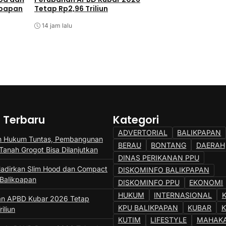
kpapan
Tetap Rp2,96 Triliun
Tekankan Investas
Anak
14 jam lalu
15 jam lalu
a Terbaru
Kategori
ADVERTORIAL
BALIKPAPAN
n Hukum Tuntas, Pembangunan
BERAU
BONTANG
DAERAH
Tanah Grogot Bisa Dilanjutkan
DINAS PERIKANAN PPU
adirkan Slim Hood dan Compact
DISKOMINFO BALIKPAPAN
 Balikpapan
DISKOMINFO PPU
EKONOMI
HUKUM
INTERNASIONAL
an APBD Kubar 2026 Tetap
KPU BALIKPAPAN
KUBAR
iliun
KUTIM
LIFESTYLE
MAHAK