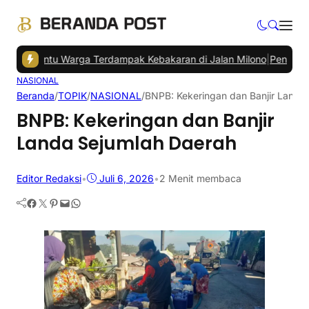
 Bantu Warga Terdampak Kebakaran di Jalan Milono
|
Penumpang Band
NASIONAL
Beranda
/
TOPIK
/
NASIONAL
/
BNPB: Kekeringan dan Banjir Landa
BNPB: Kekeringan dan Banjir
Landa Sejumlah Daerah
Editor Redaksi
•
Juli 6, 2026
•
2 Menit membaca
Facebook
Twitter
Pinterest
Mail
WhatsApp