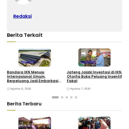
Redaksi
Berita Terkait
NASIONAL
NASIONAL
Bandara IKN Menuju
Jateng Jajaki Investasi di IKN,
A
Internasional Umum,
Otorita Buka Peluang Insentif
B
Berpeluang Jadi Embarkasi
Fiskal
B
Haji
Agustus 8, 2026
Agustus 7, 2026
Berita Terbaru