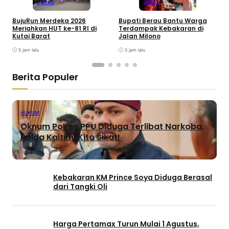
KUBAR
BERAU
BujuRun Merdeka 2026
Bupati Berau Bantu Warga
P
Meriahkan HUT ke-81 RI di
Terdampak Kebakaran di
S
Kutai Barat
Jalan Milono
S
5 jam lalu
5 jam lalu
Berita Populer
HUKUM
Oknum Polres PPU Diduga Terlibat Narkoba,
Polda Kaltim: Kita Sikat!
Kebakaran KM Prince Soya Diduga Berasal
dari Tangki Oli
Harga Pertamax Turun Mulai 1 Agustus,