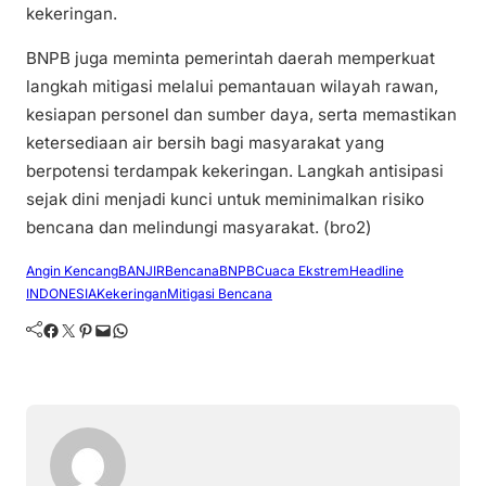
kekeringan.
BNPB juga meminta pemerintah daerah memperkuat
langkah mitigasi melalui pemantauan wilayah rawan,
kesiapan personel dan sumber daya, serta memastikan
ketersediaan air bersih bagi masyarakat yang
berpotensi terdampak kekeringan. Langkah antisipasi
sejak dini menjadi kunci untuk meminimalkan risiko
bencana dan melindungi masyarakat. (bro2)
Angin Kencang
BANJIR
Bencana
BNPB
Cuaca Ekstrem
Headline
INDONESIA
Kekeringan
Mitigasi Bencana
Facebook
Twitter
Pinterest
Mail
WhatsApp