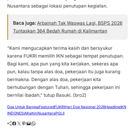
Nusantara sebagai lokasi penutupan kegiatan.
Baca juga:
Arbainah Tak Waswas Lagi, BSPS 2026
Tuntaskan 364 Bedah Rumah di Kalimantan
“Kami mengucapkan terima kasih dan bersyukur
karena FUKRI memilih IKN sebagai tempat penutupan.
Bagi kami, apa pun yang kita kerjakan, sekeras apa
pun, kalau tanpa alas doa, pekerjaan itu juga kurang
bermakna. Dengan alas doa, pekerjaan kita
berhubungan dengan Tuhan, sehingga pekerjaan ini
bernilai ibadah,” tutup Basuki. (bro2)
Doa Untuk Bangsa
Featured
FUKRI
Hari Doa Nasional 2026
Headline
IKN
INDONESIA
Kaltim
Nusantara
PGLII
Facebook
Twitter
Pinterest
Mail
WhatsApp