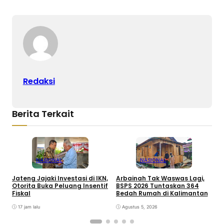
Redaksi
Berita Terkait
NASIONAL
NASIONAL
Jateng Jajaki Investasi di IKN,
Arbainah Tak Waswas Lagi,
6
Otorita Buka Peluang Insentif
BSPS 2026 Tuntaskan 364
S
Fiskal
Bedah Rumah di Kalimantan
P
17 jam lalu
Agustus 5, 2026