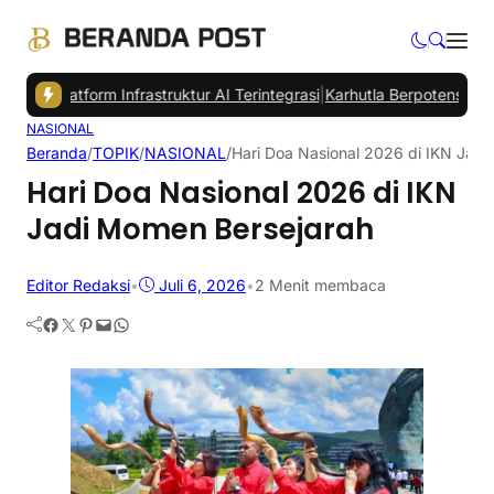
Platform Infrastruktur AI Terintegrasi
|
Karhutla Berpotensi Ancam Pe
NASIONAL
Beranda
/
TOPIK
/
NASIONAL
/
Hari Doa Nasional 2026 di IKN Jad
Hari Doa Nasional 2026 di IKN
Jadi Momen Bersejarah
Editor Redaksi
•
Juli 6, 2026
•
2 Menit membaca
Facebook
Twitter
Pinterest
Mail
WhatsApp