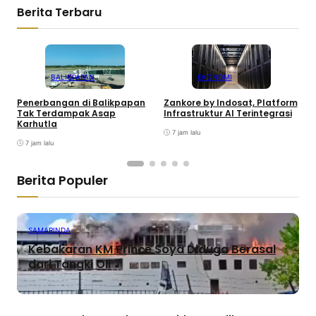
Berita Terbaru
BALIKPAPAN
EKONOMI
Penerbangan di Balikpapan
Zankore by Indosat, Platform
K
Tak Terdampak Asap
Infrastruktur AI Terintegrasi
P
Karhutla
7 jam lalu
7 jam lalu
Berita Populer
SAMARINDA
Kebakaran KM Prince Soya Diduga Berasal
dari Tangki Oli