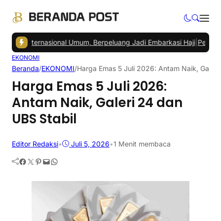
ju Internasional Umum, Berpeluang Jadi Embarkasi Haji
|
Pedagang P
EKONOMI
Beranda
/
EKONOMI
/
Harga Emas 5 Juli 2026: Antam Naik, Galeri
Harga Emas 5 Juli 2026:
Antam Naik, Galeri 24 dan
UBS Stabil
Editor Redaksi
•
Juli 5, 2026
•
1 Menit membaca
Facebook
Twitter
Pinterest
Mail
WhatsApp