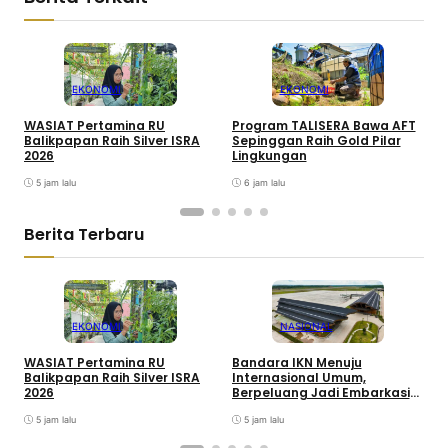
EKONOMI
EKONOMI
WASIAT Pertamina RU
Program TALISERA Bawa AFT
Z
Balikpapan Raih Silver ISRA
Sepinggan Raih Gold Pilar
I
2026
Lingkungan
5 jam lalu
6 jam lalu
Berita Terbaru
EKONOMI
NASIONAL
WASIAT Pertamina RU
Bandara IKN Menuju
P
Balikpapan Raih Silver ISRA
Internasional Umum,
T
2026
Berpeluang Jadi Embarkasi
J
Haji
5 jam lalu
5 jam lalu