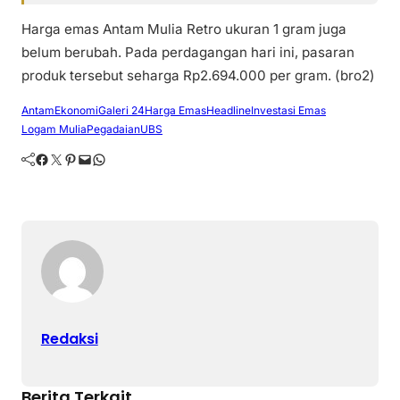
Harga emas Antam Mulia Retro ukuran 1 gram juga
belum berubah. Pada perdagangan hari ini, pasaran
produk tersebut seharga Rp2.694.000 per gram. (bro2)
Antam
Ekonomi
Galeri 24
Harga Emas
Headline
Investasi Emas
Logam Mulia
Pegadaian
UBS
Facebook
Twitter
Pinterest
Mail
WhatsApp
Redaksi
Berita Terkait