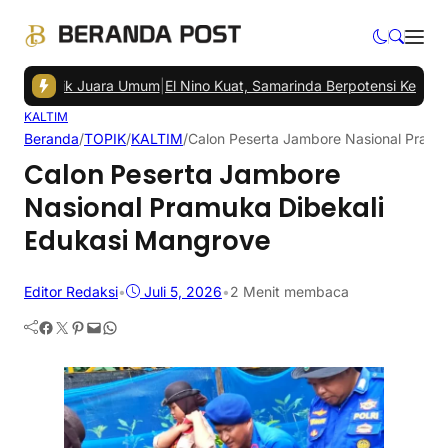
, Bidik Juara Umum
|
El Nino Kuat, Samarinda Berpotensi Kemarau Pan
KALTIM
Beranda
/
TOPIK
/
KALTIM
/
Calon Peserta Jambore Nasional Pramu
Calon Peserta Jambore
Nasional Pramuka Dibekali
Edukasi Mangrove
Editor Redaksi
•
Juli 5, 2026
•
2 Menit membaca
Facebook
Twitter
Pinterest
Mail
WhatsApp