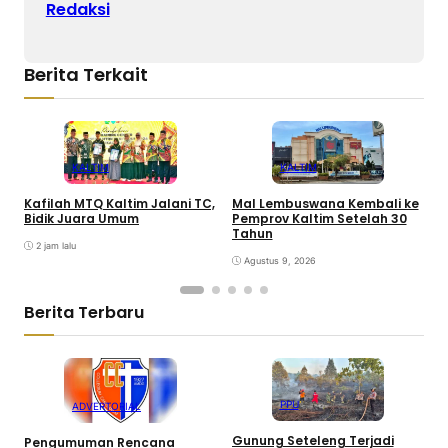
Redaksi
Berita Terkait
KALTIM
KALTIM
Kafilah MTQ Kaltim Jalani TC,
Mal Lembuswana Kembali ke
K
Bidik Juara Umum
Pemprov Kaltim Setelah 30
P
Tahun
2 jam lalu
Agustus 9, 2026
Berita Terbaru
PPU
ADVERTORIAL
Gunung Seteleng Terjadi
K
Pengumuman Rencana