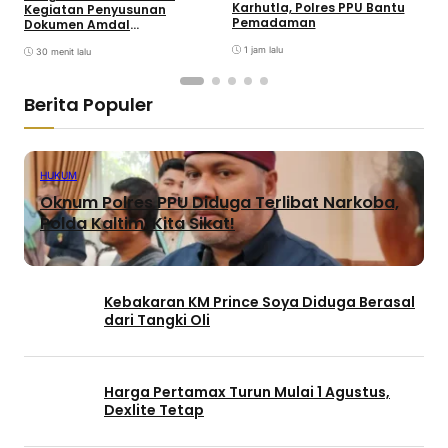
Karhutla, Polres PPU Bantu
B
Kegiatan Penyusunan
Pemadaman
Dokumen Amdal
Pembangunan SMA Kolase
1 jam lalu
Xaverius Oleh Yayasan Budi
30 menit lalu
Siswa
Berita Populer
HUKUM
Oknum Polres PPU Diduga Terlibat Narkoba,
Polda Kaltim: Kita Sikat!
Kebakaran KM Prince Soya Diduga Berasal
dari Tangki Oli
Harga Pertamax Turun Mulai 1 Agustus,
Dexlite Tetap