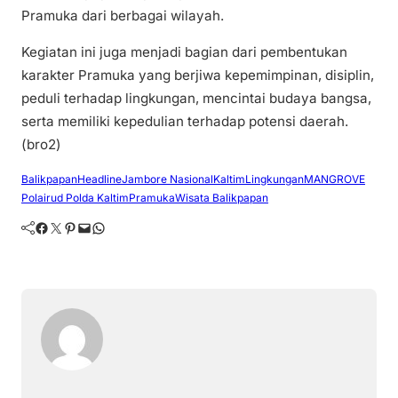
Pramuka dari berbagai wilayah.
Kegiatan ini juga menjadi bagian dari pembentukan
karakter Pramuka yang berjiwa kepemimpinan, disiplin,
peduli terhadap lingkungan, mencintai budaya bangsa,
serta memiliki kepedulian terhadap potensi daerah.
(bro2)
Balikpapan
Headline
Jambore Nasional
Kaltim
Lingkungan
MANGROVE
Polairud Polda Kaltim
Pramuka
Wisata Balikpapan
Facebook
Twitter
Pinterest
Mail
WhatsApp