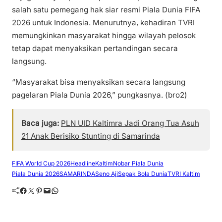
salah satu pemegang hak siar resmi Piala Dunia FIFA
2026 untuk Indonesia. Menurutnya, kehadiran TVRI
memungkinkan masyarakat hingga wilayah pelosok
tetap dapat menyaksikan pertandingan secara
langsung.
“Masyarakat bisa menyaksikan secara langsung
pagelaran Piala Dunia 2026,” pungkasnya. (bro2)
Baca juga:
PLN UID Kaltimra Jadi Orang Tua Asuh
21 Anak Berisiko Stunting di Samarinda
FIFA World Cup 2026
Headline
Kaltim
Nobar Piala Dunia
Piala Dunia 2026
SAMARINDA
Seno Aji
Sepak Bola Dunia
TVRI Kaltim
Facebook
Twitter
Pinterest
Mail
WhatsApp