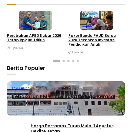
KUBAR
BERAU
Perubahan APBD Kubar 2026
Rakor Bunda PAUD Berau
P
Tetap Rp2,96 Triliun
2026 Tekankan Investasi
2
Pendidikan Anak
M
8 jam lalu
8 jam lalu
Berita Populer
SAMARINDA
Kebakaran KM Prince Soya Diduga Berasal
dari Tangki Oli
Harga Pertamax Turun Mulai 1 Agustus,
Dexlite Tetap