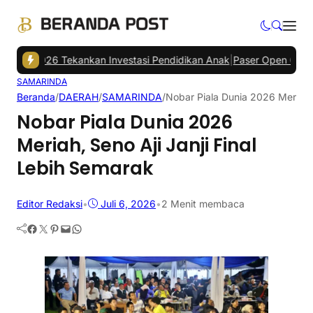
 2026 Tekankan Investasi Pendidikan Anak
|
Paser Open Championshi
SAMARINDA
Beranda
/
DAERAH
/
SAMARINDA
/
Nobar Piala Dunia 2026 Meriah, 
Nobar Piala Dunia 2026
Meriah, Seno Aji Janji Final
Lebih Semarak
Editor Redaksi
•
Juli 6, 2026
•
2 Menit membaca
Facebook
Twitter
Pinterest
Mail
WhatsApp