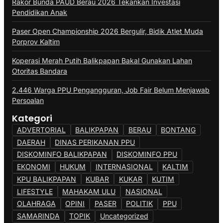
Rakor Bunda PAUD Berau 2026 Tekankan Investasi
Pendidikan Anak
Paser Open Championship 2026 Bergulir, Bidik Atlet Muda
Porprov Kaltim
Koperasi Merah Putih Balikpapan Bakal Gunakan Lahan
Otoritas Bandara
2.446 Warga PPU Pengangguran, Job Fair Belum Menjawab
Persoalan
Kategori
ADVERTORIAL
BALIKPAPAN
BERAU
BONTANG
DAERAH
DINAS PERIKANAN PPU
DISKOMINFO BALIKPAPAN
DISKOMINFO PPU
EKONOMI
HUKUM
INTERNASIONAL
KALTIM
KPU BALIKPAPAN
KUBAR
KUKAR
KUTIM
LIFESTYLE
MAHAKAM ULU
NASIONAL
OLAHRAGA
OPINI
PASER
POLITIK
PPU
SAMARINDA
TOPIK
Uncategorized