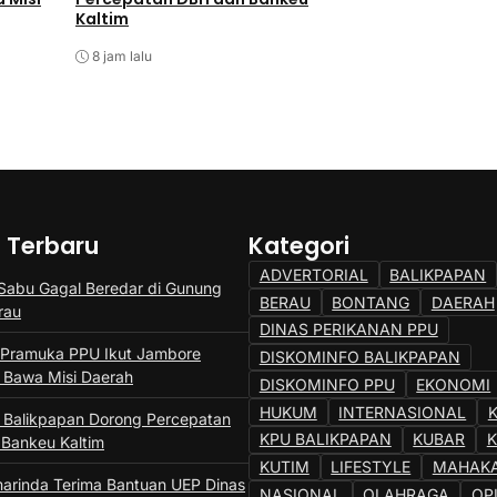
Kaltim
Kaltim
8 jam lalu
8 jam lalu
a Terbaru
Kategori
ADVERTORIAL
BALIKPAPAN
 Sabu Gagal Beredar di Gunung
BERAU
BONTANG
DAERAH
rau
DINAS PERIKANAN PPU
Pramuka PPU Ikut Jambore
DISKOMINFO BALIKPAPAN
, Bawa Misi Daerah
DISKOMINFO PPU
EKONOMI
HUKUM
INTERNASIONAL
a Balikpapan Dorong Percepatan
KPU BALIKPAPAN
KUBAR
Bankeu Kaltim
KUTIM
LIFESTYLE
MAHAK
rinda Terima Bantuan UEP Dinas
NASIONAL
OLAHRAGA
OP