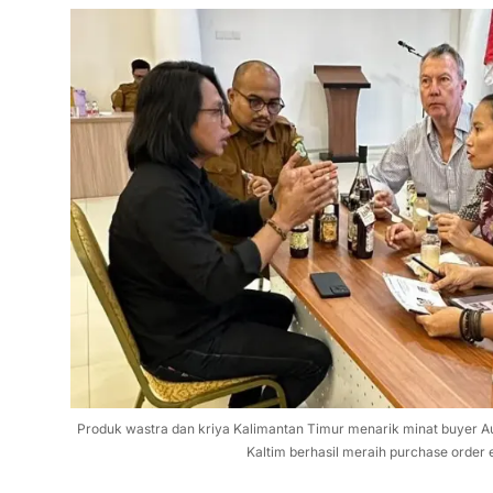
Produk wastra dan kriya Kalimantan Timur menarik minat buyer 
Kaltim berhasil meraih purchase order 