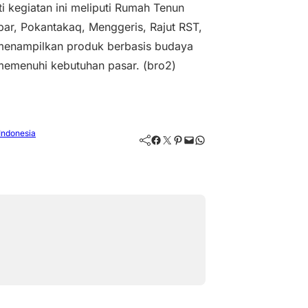
 kegiatan ini meliputi Rumah Tenun
par, Pokantakaq, Menggeris, Rajut RST,
 menampilkan produk berbasis budaya
 memenuhi kebutuhan pasar. (bro2)
Indonesia
Facebook
Twitter
Pinterest
Mail
WhatsApp