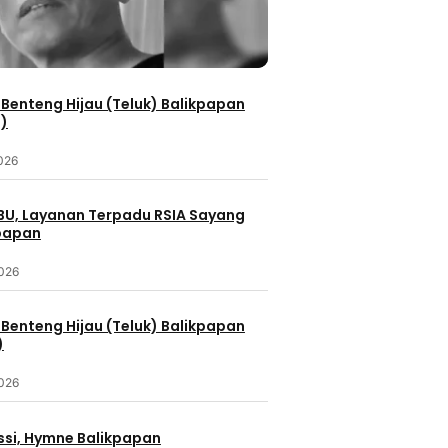
Benteng Hijau (Teluk) Balikpapan
2)
2026
IBU, Layanan Terpadu RSIA Sayang
kpapan
2026
Benteng Hijau (Teluk) Balikpapan
)
2026
ssi, Hymne Balikpapan