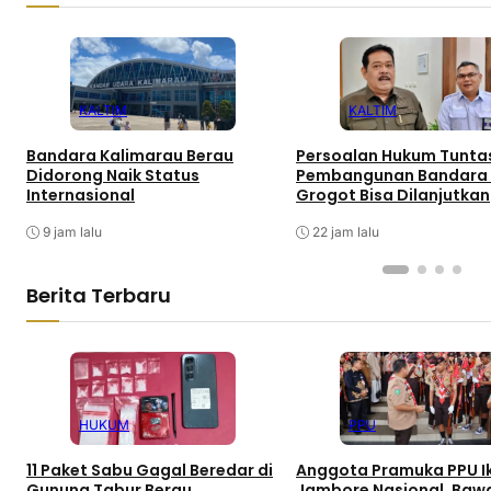
KALTIM
KALTIM
Bandara Kalimarau Berau
Persoalan Hukum Tunta
Didorong Naik Status
Pembangunan Bandara
Internasional
Grogot Bisa Dilanjutkan
9 jam lalu
22 jam lalu
Berita Terbaru
HUKUM
PPU
11 Paket Sabu Gagal Beredar di
Anggota Pramuka PPU I
Gunung Tabur Berau
Jambore Nasional, Bawa