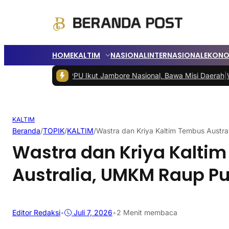
HOME
KALTIM
NASIONAL
INTERNASIONAL
EKONO
amuka PPU Ikut Jambore Nasional, Bawa Misi Daerah
|
Wali Kota Ba
KALTIM
Beranda
/
TOPIK
/
KALTIM
/
Wastra dan Kriya Kaltim Tembus Austr
Wastra dan Kriya Kalti
Australia, UMKM Raup P
Editor Redaksi
•
Juli 7, 2026
•
2 Menit membaca