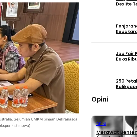
Dexlite 
Penjaraha
Kebakara
Job Fair
Buka Rib
250 Peta
Balikpap
Opini
Australia. Sejumlah UMKM binaan Dekranasda
OPINI
ekspor. (Istimewa)
Merawat Benteng