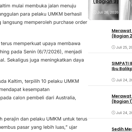
(Bagian 3)
altim mulai membuka jalan menuju
Juli 26, 2026
k unggulan para pelaku UMKM berhasil
ng langsung memperoleh purchase order
Merawat 
(Bagian 
terus memperkuat upaya membawa
Juli 25, 
hing pada Senin (6/7/2026), menjadi
nal. Sekaligus juga meningkatkan daya
SIMPATI 
Ibu Bali
Juli 24, 
a Kaltim, terpilih 10 pelaku UMKM
a mendapat kesempatan
Merawat 
ada calon pembeli dari Australia,
(Bagian 1
Juli 24, 
uh perajin dan pelaku UMKM untuk terus
nembus pasar yang lebih luas,” ujar
Sedih Me