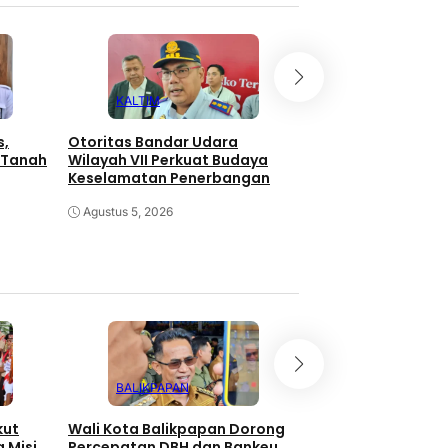
KALTIM
KALTIM
s,
Otoritas Bandar Udara
178 Anak Yatim-D
 Tanah
Wilayah VII Perkuat Budaya
HAN Bersama PLN 
Keselamatan Penerbangan
Agustus 4, 2026
Agustus 5, 2026
BALIKPAPAN
SAMARINDA
kut
Wali Kota Balikpapan Dorong
KPM Samarinda T
 Misi
Percepatan DBH dan Bankeu
Bantuan UEP Dinas