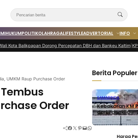
MI
HUKUM
POLITIK
OLAHRAGA
LIFESTYLE
ADVERTORIAL
INFO
likpapan Dorong Percepatan DBH dan Bankeu Kaltim
|
KPM Samarinda 
Berita Populer
alia, UMKM Raup Purchase Order
m Tembus
SAMARINDA
urchase Order
Kebakaran KM P
dari Tangki Oli
Facebook
Twitter
Pinterest
Mail
WhatsApp
Harga Pe