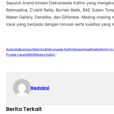
Sepuluh brand binaan Dekranasda Kaltim yang mengikuti
Rahmadina, D’Jahit Ratie, Borneo Batik, BAE Sulam Tum
Matan Gallery, Denafee, dan Gilfantee. Masing-masing
lokal yang berpadu dengan inovasi serta kualitas yang
Australia
Business Matching
Dekranasda Kaltim
Ekspor
Headline
Kaltim
Kriya 
Produk Lokal
UMKM
Wastra Kaltim
Redaksi
Berita Terkait