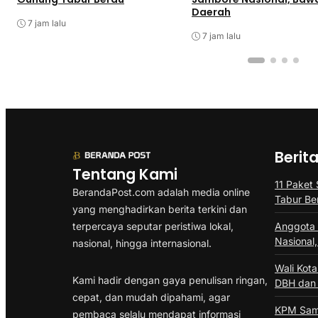
Daerah
7 jam lalu
7 jam lalu
Berit
Tentang Kami
11 Paket
BerandaPost.com adalah media online
Tabur Be
yang menghadirkan berita terkini dan
terpercaya seputar peristiwa lokal,
Anggota 
Nasional
nasional, hingga internasional.
Wali Kot
Kami hadir dengan gaya penulisan ringan,
DBH dan 
cepat, dan mudah dipahami, agar
KPM Sama
pembaca selalu mendapat informasi