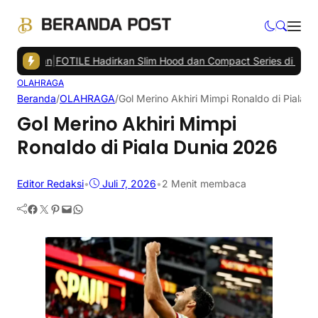
tkan
|
FOTILE Hadirkan Slim Hood dan Compact Series di Balikpapan
OLAHRAGA
Beranda
/
OLAHRAGA
/
Gol Merino Akhiri Mimpi Ronaldo di Piala 
Gol Merino Akhiri Mimpi
Ronaldo di Piala Dunia 2026
Editor Redaksi
•
Juli 7, 2026
•
2 Menit membaca
Facebook
Twitter
Pinterest
Mail
WhatsApp