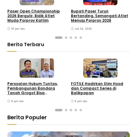
OLAHRAGA
OLAHRAGA
Paser Open Championship
Bupati Paser Turun
F
2026 Bergulir, Bidik Atlet
Bertanding, Semangati Atlet
I
Muda Porprov Kaltim
Menuju Porprov 2026
C
18 jam lalu
Juli 24, 2026
Berita Terbaru
KALTIM
EKONOMI
Persoalan Hukum Tuntas,
FOTILE Hadirkan Slim Hood
P
Pembangunan Bandara
dan Compact Series di
T
Tanah Grogot Bisa
Balikpapan
Dilanjutkan
9 jam lalu
9 jam lalu
Berita Populer