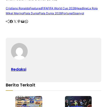
Cristiano Ronaldo
Featured
FIFA
FIFA World Cup 2026
Headline
La Roja
Mikel Merino
Piala Dunia
Piala Dunia 2026
Portugal
Spanyol
Facebook
Twitter
Pinterest
Mail
WhatsApp
Redaksi
Berita Terkait