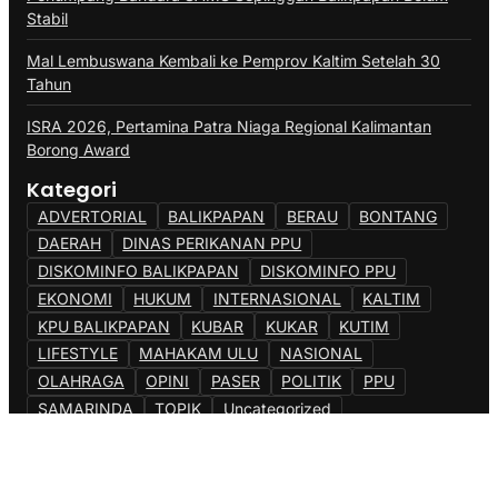
Stabil
Mal Lembuswana Kembali ke Pemprov Kaltim Setelah 30
Tahun
ISRA 2026, Pertamina Patra Niaga Regional Kalimantan
Borong Award
Kategori
ADVERTORIAL
BALIKPAPAN
BERAU
BONTANG
DAERAH
DINAS PERIKANAN PPU
DISKOMINFO BALIKPAPAN
DISKOMINFO PPU
EKONOMI
HUKUM
INTERNASIONAL
KALTIM
KPU BALIKPAPAN
KUBAR
KUKAR
KUTIM
LIFESTYLE
MAHAKAM ULU
NASIONAL
OLAHRAGA
OPINI
PASER
POLITIK
PPU
SAMARINDA
TOPIK
Uncategorized
@Copyright {{Berandapost}}. All Rights Reserved