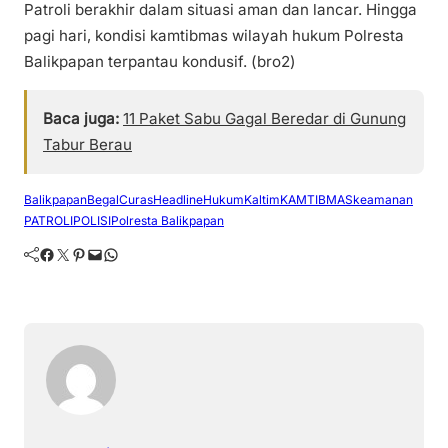
Patroli berakhir dalam situasi aman dan lancar. Hingga
pagi hari, kondisi kamtibmas wilayah hukum Polresta
Balikpapan terpantau kondusif. (bro2)
Baca juga:
11 Paket Sabu Gagal Beredar di Gunung
Tabur Berau
Balikpapan
Begal
Curas
Headline
Hukum
Kaltim
KAMTIBMAS
keamanan
PATROLI
POLISI
Polresta Balikpapan
Facebook
Twitter
Pinterest
Mail
WhatsApp