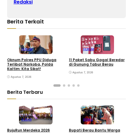
Redaksi
Berita Terkait
HUKUM
HUKUM
Oknum Polres PPU Diduga
11 Paket Sabu Gagal Beredar
P
Terlibat Narkoba, Polda
di Gunung Tabur Berau
P
Kaltim: Kita Sikat!
S
Agustus 7, 2026
Agustus 7, 2026
Berita Terbaru
KUBAR
BERAU
BujuRun Merdeka 2026
Bupati Berau Bantu Warga
P