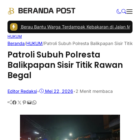
pati Berau Bantu Warga Terdampak Kebakaran di Jalan Milono
|
Penu
HUKUM
Beranda
/
HUKUM
/
Patroli Subuh Polresta Balikpapan Sisir Titik 
Patroli Subuh Polresta
Balikpapan Sisir Titik Rawan
Begal
Editor Redaksi
•
Mei 22, 2026
•
2 Menit membaca
Facebook
Twitter
Pinterest
Mail
WhatsApp