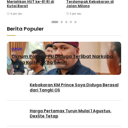
Meriahkan HUT ke-81 RI di
Terdampak Kebakaran di
S
Kutai Barat
Jalan Milono
S
4 jam lalu
5 jam lalu
Berita Populer
HUKUM
Oknum Polres PPU Diduga Terlibat Narkoba,
Polda Kaltim: Kita Sikat!
Kebakaran KM Prince Soya Diduga Berasal
dari Tangki Oli
Harga Pertamax Turun Mulai 1 Agustus,
Dexlite Tetap