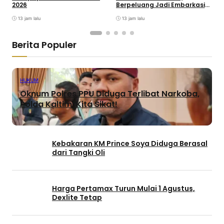
2026
Berpeluang Jadi Embarkasi
J
Haji
13 jam lalu
13 jam lalu
Berita Populer
HUKUM
Oknum Polres PPU Diduga Terlibat Narkoba,
Polda Kaltim: Kita Sikat!
Kebakaran KM Prince Soya Diduga Berasal
dari Tangki Oli
Harga Pertamax Turun Mulai 1 Agustus,
Dexlite Tetap