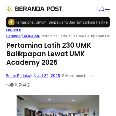
u Internasional Umum, Berpeluang Jadi Embarkasi Haji
|
Pedagang Pa
EKONOMI
Beranda
/
EKONOMI
/
Pertamina Latih 230 UMK Balikpapan Lew
Pertamina Latih 230 UMK
Balikpapan Lewat UMK
Academy 2025
Editor Redaksi
•
Juli 22, 2025
•
2 Menit membaca
Facebook
Twitter
Pinterest
Mail
WhatsApp