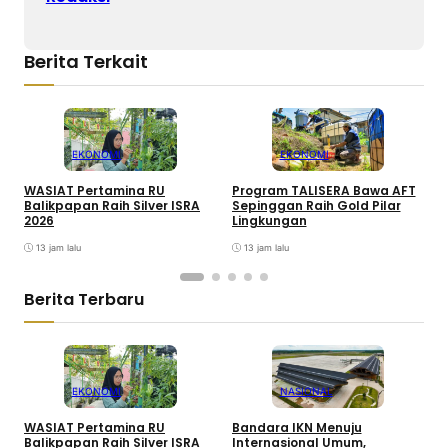
Berita Terkait
EKONOMI
EKONOMI
WASIAT Pertamina RU
Program TALISERA Bawa AFT
Z
Balikpapan Raih Silver ISRA
Sepinggan Raih Gold Pilar
I
2026
Lingkungan
13 jam lalu
13 jam lalu
Berita Terbaru
EKONOMI
NASIONAL
WASIAT Pertamina RU
Bandara IKN Menuju
P
Balikpapan Raih Silver ISRA
Internasional Umum,
T