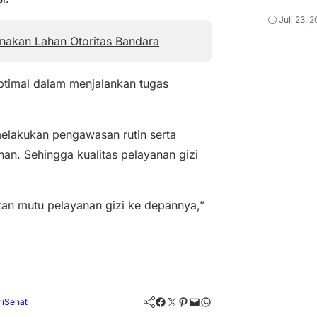
Juli 23, 
unakan Lahan Otoritas Bandara
 optimal dalam menjalankan tugas
elakukan pengawasan rutin serta
n. Sehingga kualitas pelayanan gizi
tan mutu pelayanan gizi ke depannya,”
Facebook
Twitter
Pinterest
Mail
WhatsApp
riSehat