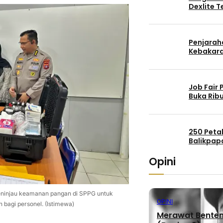
Dexlite 
Penjaraha
Kebakara
Job Fair
Buka Rib
250 Peta
Balikpap
Opini
eninjau keamanan pangan di SPPG untuk
OPINI
 bagi personel. (Istimewa)
Merawat Benteng