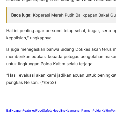
Baca juga:
Koperasi Merah Putih Balikpapan Bakal G
Hal ini penting agar personel tetap sehat, bugar, serta
kepolisian,” ungkapnya.
Ia juga menegaskan bahwa Bidang Dokkes akan terus m
memberikan edukasi kepada petugas pengolahan makana
untuk lingkungan Polda Kaltim selalu terjaga.
“Hasil evaluasi akan kami jadikan acuan untuk peningka
pungkas Nelson. (*/bro2)
Balikpapan
Featured
FoodSafety
Headline
KeamananPangan
Polda Kaltim
Pol