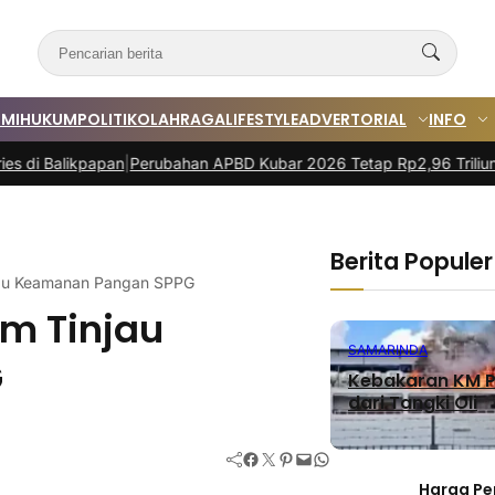
MI
HUKUM
POLITIK
OLAHRAGA
LIFESTYLE
ADVERTORIAL
INFO
ikpapan
|
Perubahan APBD Kubar 2026 Tetap Rp2,96 Triliun
|
Rakor Bu
Berita Populer
njau Keamanan Pangan SPPG
im Tinjau
SAMARINDA
G
Kebakaran KM P
dari Tangki Oli
Facebook
Twitter
Pinterest
Mail
WhatsApp
Harga Pe