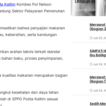
(Bagian 3)
da Kaltim
Kombes Pol Nelson
Juli 26, 2026
Gedung Sektor Pelayanan Pemenuhan
Merawat 
memastikan bahwa penyajian makanan
(Bagian 
as, kebersihan, serta kandungan
Juli 25, 
SIMPATI 
an arahan teknis terkait standar
Ibu Bali
an bahan baku, proses penyimpanan,
Juli 24, 
a kualitas makanan merupakan bagian
Merawat 
(Bagian 1
Juli 24, 
angkut kesehatan dan daya tahan
lah di SPPG Polda Kaltim sesuai
Sedih Me
i.