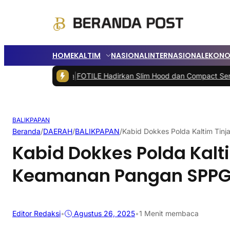
HOME
KALTIM
NASIONAL
INTERNASIONAL
EKONO
Dilanjutkan
|
FOTILE Hadirkan Slim Hood dan Compact Series di Bal
BALIKPAPAN
Beranda
/
DAERAH
/
BALIKPAPAN
/
Kabid Dokkes Polda Kaltim Ti
Kabid Dokkes Polda Kalt
Keamanan Pangan SPP
Editor Redaksi
•
Agustus 26, 2025
•
1 Menit membaca