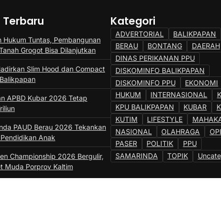
a Terbaru
Kategori
ADVERTORIAL
BALIKPAPAN
n Hukum Tuntas, Pembangunan
BERAU
BONTANG
DAERAH
Tanah Grogot Bisa Dilanjutkan
DINAS PERIKANAN PPU
adirkan Slim Hood dan Compact
DISKOMINFO BALIKPAPAN
 Balikpapan
DISKOMINFO PPU
EKONOMI
HUKUM
INTERNASIONAL
an APBD Kubar 2026 Tetap
KPU BALIKPAPAN
KUBAR
iliun
KUTIM
LIFESTYLE
MAHAK
unda PAUD Berau 2026 Tekankan
NASIONAL
OLAHRAGA
OP
i Pendidikan Anak
PASER
POLITIK
PPU
SAMARINDA
TOPIK
Uncate
en Championship 2026 Bergulir,
et Muda Porprov Kaltim