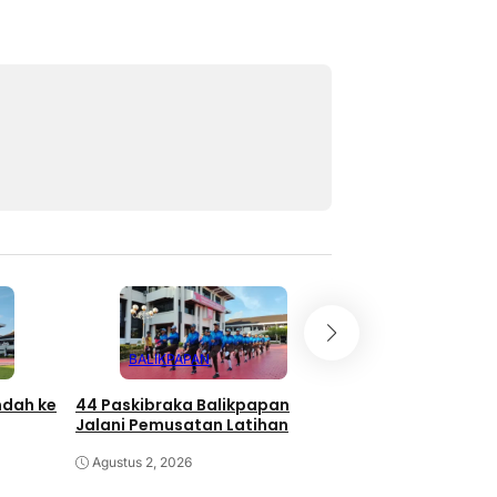
BALIKPAPAN
BALIKPAPAN
ndah ke
44 Paskibraka Balikpapan
TPS Pasar Seping
Jalani Pemusatan Latihan
Dibangun, Priorit
Pedagang Aktif
Agustus 2, 2026
Agustus 1, 2026