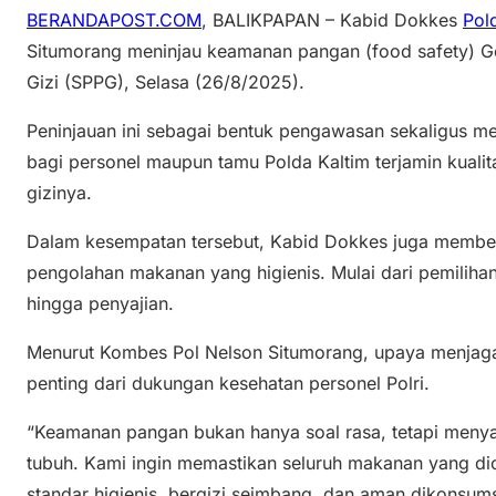
BERANDAPOST.COM
, BALIKPAPAN – Kabid Dokkes
Pol
Situmorang meninjau keamanan pangan (food safety) 
Gizi (SPPG), Selasa (26/8/2025).
Peninjauan ini sebagai bentuk pengawasan sekaligus 
bagi personel maupun tamu Polda Kaltim terjamin kualit
gizinya.
Dalam kesempatan tersebut, Kabid Dokkes juga memberik
pengolahan makanan yang higienis. Mulai dari pemilih
hingga penyajian.
Menurut Kombes Pol Nelson Situmorang, upaya menjag
penting dari dukungan kesehatan personel Polri.
“Keamanan pangan bukan hanya soal rasa, tetapi meny
tubuh. Kami ingin memastikan seluruh makanan yang dio
standar higienis, bergizi seimbang, dan aman dikonsums