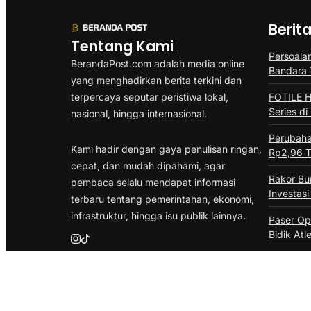
Berit
Tentang Kami
Persoala
BerandaPost.com adalah media online
Bandara 
yang menghadirkan berita terkini dan
terpercaya seputar peristiwa lokal,
FOTILE H
Series di
nasional, hingga internasional.
Perubah
Kami hadir dengan gaya penulisan ringan,
Rp2,96 Tr
cepat, dan mudah dipahami, agar
Rakor B
pembaca selalu mendapat informasi
Investas
terbaru tentang pemerintahan, ekonomi,
infrastruktur, hingga isu publik lainnya.
Paser Op
Bidik Atl
@Copyright {{Berandapost}}. All Rights Reserved