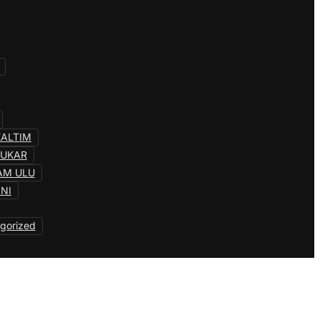
KALTIM
KUKAR
AM ULU
INI
gorized