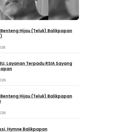
Benteng Hijau (Teluk) Balikpapan
2)
2026
IBU, Layanan Terpadu RSIA Sayang
kpapan
2026
Benteng Hijau (Teluk) Balikpapan
)
2026
ssi, Hymne Balikpapan