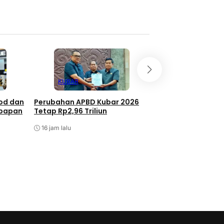
KUBAR
BERAU
ood dan
Perubahan APBD Kubar 2026
Rakor Bunda PAUD
kpapan
Tetap Rp2,96 Triliun
Tekankan Investas
Anak
16 jam lalu
17 jam lalu