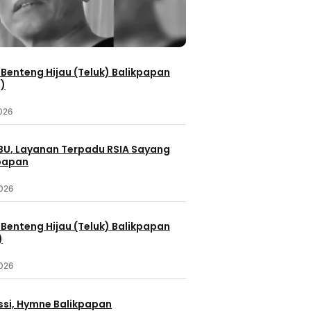
Benteng Hijau (Teluk) Balikpapan
2)
2026
IBU, Layanan Terpadu RSIA Sayang
kpapan
2026
Benteng Hijau (Teluk) Balikpapan
)
2026
ssi, Hymne Balikpapan