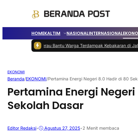
HOME
KALTIM
NASIONAL
INTERNASIONAL
EKONO
Bupati Berau Bantu Warga Terdampak Kebakaran di Jalan Milono
|
Pe
EKONOMI
Beranda
/
EKONOMI
/
Pertamina Energi Negeri 8.0 Hadir di 80 Se
Pertamina Energi Negeri 
Sekolah Dasar
Editor Redaksi
•
Agustus 27, 2025
•
2 Menit membaca