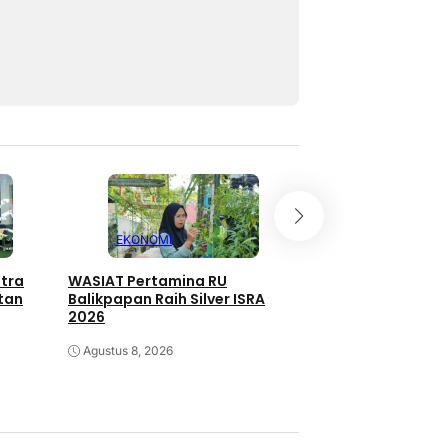
EKONOMI
EKONOMI
atra
WASIAT Pertamina RU
Program TALISERA
tan
Balikpapan Raih Silver ISRA
Sepinggan Raih Go
2026
Lingkungan
Agustus 8, 2026
Agustus 8, 2026