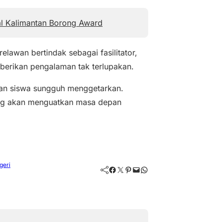
al Kalimantan Borong Award
lawan bertindak sebagai fasilitator,
berikan pengalaman tak terlupakan.
 dan siswa sungguh menggetarkan.
ng akan menguatkan masa depan
geri
Facebook
Twitter
Pinterest
Mail
WhatsApp