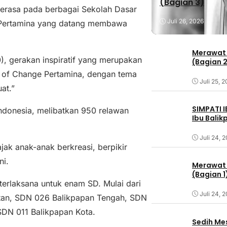
(Bagian 3)
erasa pada berbagai Sekolah Dasar
Juli 26, 2026
 Pertamina yang datang membawa
Merawat 
0), gerakan inspiratif yang merupakan
(Bagian 
 of Change Pertamina, dengan tema
Juli 25, 
at.”
SIMPATI 
Indonesia, melibatkan 950 relawan
Ibu Bali
Juli 24, 
ak anak-anak berkreasi, berpikir
ni.
Merawat 
(Bagian 1
terlaksana untuk enam SD. Mulai dari
Juli 24, 
tan, SDN 026 Balikpapan Tengah, SDN
SDN 011 Balikpapan Kota.
Sedih Me