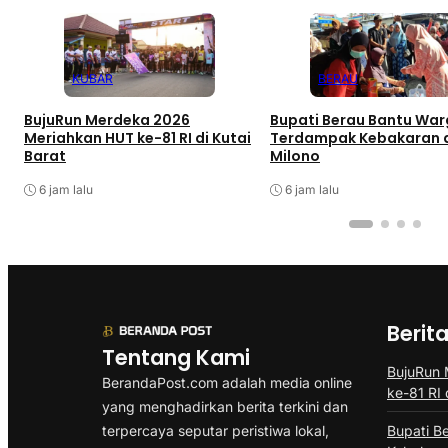
KUBAR
BERAU
BujuRun Merdeka 2026
Bupati Berau Bantu Wa
Meriahkan HUT ke-81 RI di Kutai
Terdampak Kebakaran d
Barat
Milono
6 jam lalu
6 jam lalu
Berit
Tentang Kami
BujuRun
BerandaPost.com adalah media online
ke-81 RI 
yang menghadirkan berita terkini dan
terpercaya seputar peristiwa lokal,
Bupati B