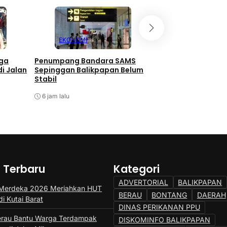
EKONOMI
KALTIM
rga
Penumpang Bandara SAMS
Mal Lembuswana 
i Jalan
Sepinggan Balikpapan Belum
Pemprov Kaltim S
Stabil
Tahun
6 jam lalu
7 jam lalu
a Terbaru
Kategori
ADVERTORIAL
BALIKPAPAN
 Merdeka 2026 Meriahkan HUT
BERAU
BONTANG
DAERAH
di Kutai Barat
DINAS PERIKANAN PPU
erau Bantu Warga Terdampak
DISKOMINFO BALIKPAPAN