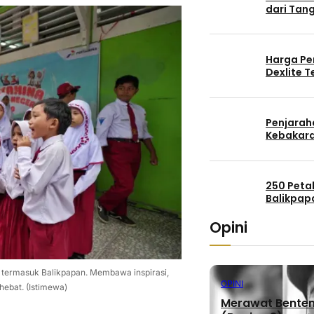
dari Tang
Harga Pe
Dexlite 
Penjaraha
Kebakara
250 Peta
Balikpap
Opini
a, termasuk Balikpapan. Membawa inspirasi,
OPINI
hebat. (Istimewa)
Merawat Benteng