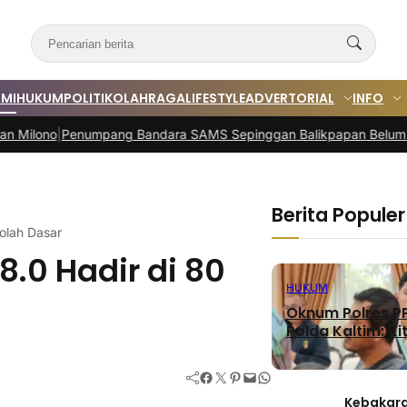
MI
HUKUM
POLITIK
OLAHRAGA
LIFESTYLE
ADVERTORIAL
INFO
numpang Bandara SAMS Sepinggan Balikpapan Belum Stabil
|
Mal L
Berita Populer
kolah Dasar
8.0 Hadir di 80
HUKUM
Oknum Polres PP
Polda Kaltim: Kit
Facebook
Twitter
Pinterest
Mail
WhatsApp
Kebakara