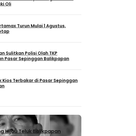
ki Oli
rtamax Turun Mulai 1 Agustus,
Tetap
n Sulitkan Polisi Olah TKP
n Pasar Sepinggan Balikpapan
k Kios Terbakar di Pasar Sepinggan
an
 Hijau Teluk Balikpapan