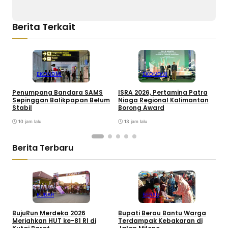
Berita Terkait
EKONOMI
EKONOMI
Penumpang Bandara SAMS
ISRA 2026, Pertamina Patra
W
Sepinggan Balikpapan Belum
Niaga Regional Kalimantan
B
Stabil
Borong Award
2
10 jam lalu
13 jam lalu
Berita Terbaru
KUBAR
BERAU
BujuRun Merdeka 2026
Bupati Berau Bantu Warga
P
Meriahkan HUT ke-81 RI di
Terdampak Kebakaran di
S