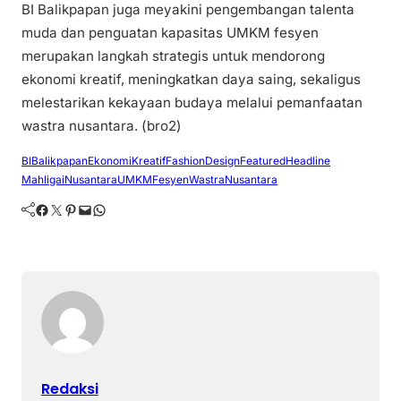
BI Balikpapan juga meyakini pengembangan talenta
muda dan penguatan kapasitas UMKM fesyen
merupakan langkah strategis untuk mendorong
ekonomi kreatif, meningkatkan daya saing, sekaligus
melestarikan kekayaan budaya melalui pemanfaatan
wastra nusantara. (bro2)
BIBalikpapan
EkonomiKreatif
FashionDesign
Featured
Headline
MahligaiNusantara
UMKMFesyen
WastraNusantara
Facebook
Twitter
Pinterest
Mail
WhatsApp
Redaksi