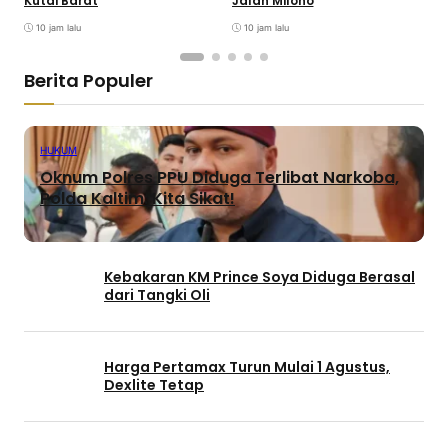
Kutai Barat
Jalan Milono
S
10 jam lalu
10 jam lalu
Berita Populer
HUKUM
Oknum Polres PPU Diduga Terlibat Narkoba,
Polda Kaltim: Kita Sikat!
Kebakaran KM Prince Soya Diduga Berasal
dari Tangki Oli
Harga Pertamax Turun Mulai 1 Agustus,
Dexlite Tetap