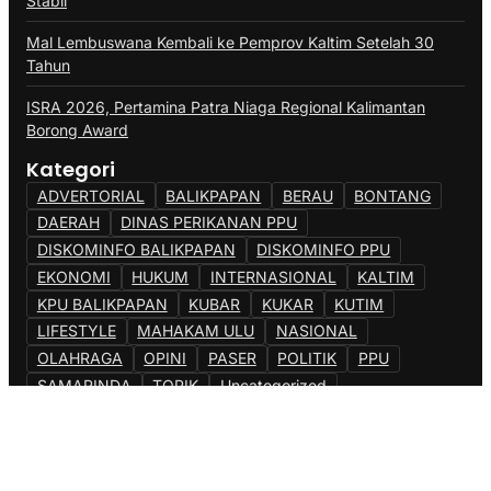
Stabil
Mal Lembuswana Kembali ke Pemprov Kaltim Setelah 30
Tahun
ISRA 2026, Pertamina Patra Niaga Regional Kalimantan
Borong Award
Kategori
ADVERTORIAL
BALIKPAPAN
BERAU
BONTANG
DAERAH
DINAS PERIKANAN PPU
DISKOMINFO BALIKPAPAN
DISKOMINFO PPU
EKONOMI
HUKUM
INTERNASIONAL
KALTIM
KPU BALIKPAPAN
KUBAR
KUKAR
KUTIM
LIFESTYLE
MAHAKAM ULU
NASIONAL
OLAHRAGA
OPINI
PASER
POLITIK
PPU
SAMARINDA
TOPIK
Uncategorized
@Copyright {{Berandapost}}. All Rights Reserved