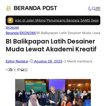
akaran di Jalan Milono
|
Penumpang Bandara SAMS Sepinggan Balik
EKONOMI
Beranda
/
EKONOMI
/
BI Balikpapan Latih Desainer Muda Lewat Ak
BI Balikpapan Latih Desainer
Muda Lewat Akademi Kreatif
Editor Redaksi
•
Agustus 28, 2025
•
2 Menit membaca
Facebook
Twitter
Pinterest
Mail
WhatsApp