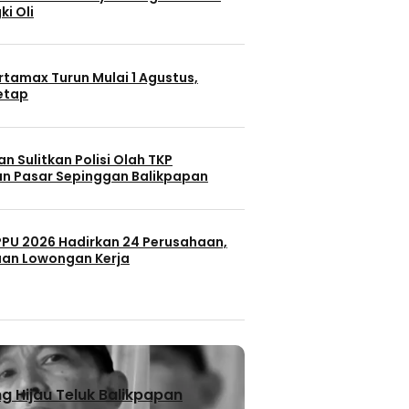
ki Oli
rtamax Turun Mulai 1 Agustus,
Tetap
n Sulitkan Polisi Olah TKP
n Pasar Sepinggan Balikpapan
 PPU 2026 Hadirkan 24 Perusahaan,
uan Lowongan Kerja
 Hijau Teluk Balikpapan