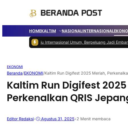
HOME
KALTIM
NASIONAL
INTERNASIONAL
EKONO
KN Menuju Internasional Umum, Berpeluang Jadi Embarkasi Haji
|
Peda
EKONOMI
Beranda
/
EKONOMI
/
Kaltim Run Digifest 2025 Meriah, Perkenal
Kaltim Run Digifest 2025
Perkenalkan QRIS Jepan
Editor Redaksi
•
Agustus 31, 2025
•
2 Menit membaca