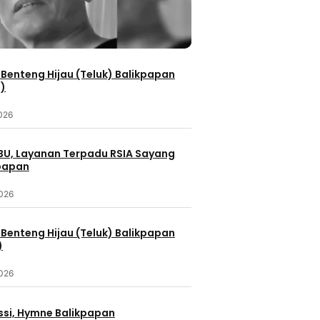
Benteng Hijau (Teluk) Balikpapan
2)
2026
IBU, Layanan Terpadu RSIA Sayang
kpapan
2026
Benteng Hijau (Teluk) Balikpapan
)
2026
ssi, Hymne Balikpapan