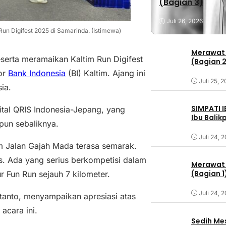
(Bagian 3)
Juli 26, 2026
 Run Digifest 2025 di Samarinda. (Istimewa)
Merawat 
erta meramaikan Kaltim Run Digifest
(Bagian 
or
Bank Indonesia
(BI) Kaltim. Ajang ini
Juli 25, 
ia.
SIMPATI 
tal QRIS Indonesia-Jepang, yang
Ibu Bali
pun sebaliknya.
Juli 24, 
tim Jalan Gajah Mada terasa semarak.
s. Ada yang serius berkompetisi dalam
Merawat 
(Bagian 1
r Fun Run sejauh 7 kilometer.
Juli 24, 
rtanto, menyampaikan apresiasi atas
acara ini.
Sedih Me