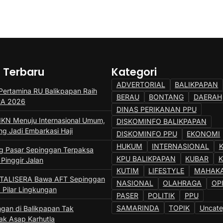
a Terbaru
Kategori
ADVERTORIAL
BALIKPAPAN
ertamina RU Balikpapan Raih
BERAU
BONTANG
DAERAH
SRA 2026
DINAS PERIKANAN PPU
IKN Menuju Internasional Umum,
DISKOMINFO BALIKPAPAN
ng Jadi Embarkasi Haji
DISKOMINFO PPU
EKONOMI
HUKUM
INTERNASIONAL
 Pasar Sepinggan Terpaksa
KPU BALIKPAPAN
KUBAR
 Pinggir Jalan
KUTIM
LIFESTYLE
MAHAK
 TALISERA Bawa AFT Sepinggan
NASIONAL
OLAHRAGA
OP
 Pilar Lingkungan
PASER
POLITIK
PPU
SAMARINDA
TOPIK
Uncate
gan di Balikpapan Tak
k Asap Karhutla