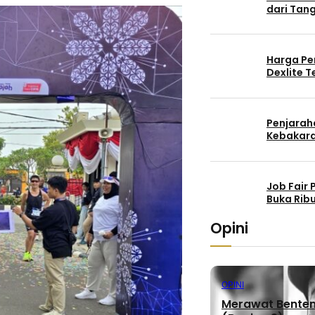
dari Tang
Harga Pe
Dexlite 
Penjaraha
Kebakara
Job Fair
Buka Rib
Opini
OPINI
Merawat Benteng