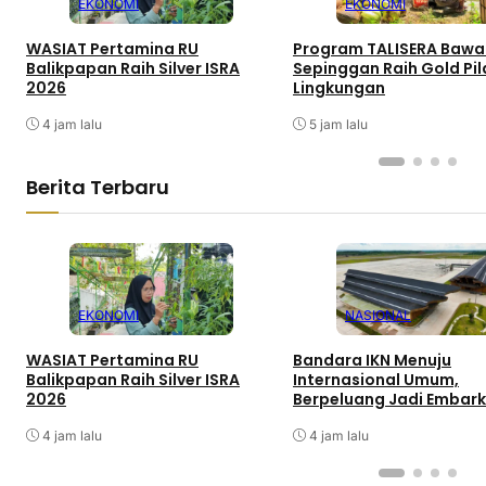
EKONOMI
EKONOMI
WASIAT Pertamina RU
Program TALISERA Bawa
Balikpapan Raih Silver ISRA
Sepinggan Raih Gold Pil
2026
Lingkungan
4 jam lalu
5 jam lalu
Berita Terbaru
EKONOMI
NASIONAL
WASIAT Pertamina RU
Bandara IKN Menuju
Balikpapan Raih Silver ISRA
Internasional Umum,
2026
Berpeluang Jadi Embarka
4 jam lalu
4 jam lalu