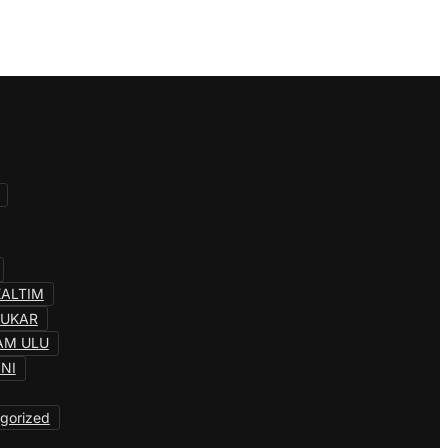
KALTIM
KUKAR
AM ULU
INI
gorized