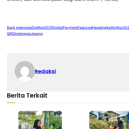
Bank Indonesia
Digifest2025
DigitalPayment
Featured
Headline
KaltimRun20
QRISIndonesiaJepang
Redaksi
Berita Terkait