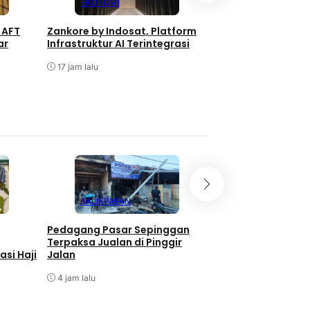
EKONOMI
EKONOMI
 AFT
Zankore by Indosat, Platform
PLN Sambungkan Li
ar
Infrastruktur AI Terintegrasi
Keluarga Prasejah
Samarinda
17 jam lalu
Agustus 7, 2026
BALIKPAPAN
EKONOMI
Pedagang Pasar Sepinggan
Program TALISERA
Terpaksa Jualan di Pinggir
Sepinggan Raih Go
si Haji
Jalan
Lingkungan
4 jam lalu
5 jam lalu