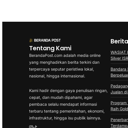
Berit
Tentang Kami
WASIAT P
BerandaPost.com adalah media online
Silver I
yang menghadirkan berita terkini dan
terpercaya seputar peristiwa lokal,
Bandara 
Berpelua
nasional, hingga internasional.
Pedagang
Kami hadir dengan gaya penulisan ringan,
Jualan di
cepat, dan mudah dipahami, agar
Program
pembaca selalu mendapat informasi
Raih Gold
terbaru tentang pemerintahan, ekonomi,
infrastruktur, hingga isu publik lainnya.
Penerban
Terdampa