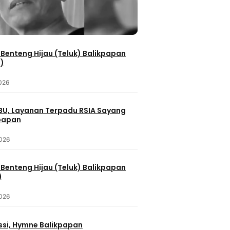
Benteng Hijau (Teluk) Balikpapan
2)
2026
IBU, Layanan Terpadu RSIA Sayang
kpapan
2026
Benteng Hijau (Teluk) Balikpapan
)
2026
ssi, Hymne Balikpapan