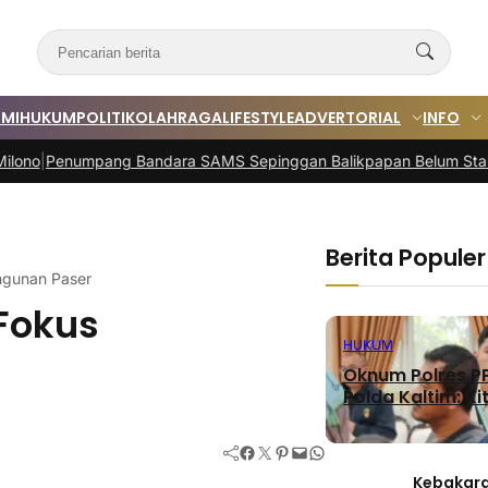
MI
HUKUM
POLITIK
OLAHRAGA
LIFESTYLE
ADVERTORIAL
INFO
pang Bandara SAMS Sepinggan Balikpapan Belum Stabil
|
Mal Lembu
Berita Populer
ngunan Paser
 Fokus
HUKUM
Oknum Polres PP
Polda Kaltim: Kit
Facebook
Twitter
Pinterest
Mail
WhatsApp
Kebakara