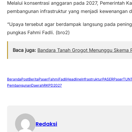
Melalui konsentrasi anggaran pada 2027, Pemerintah Ka
pembangunan infrastruktur yang menjadi kewenangan da
“Upaya tersebut agar berdampak langsung pada pening
pungkas Fahmi Fadli. (bro2)
Baca juga:
Bandara Tanah Grogot Menunggu Skema
BerandaPost
BeritaPaser
FahmiFadli
Headline
Infrastruktur
PASER
PaserTUN
PembangunanDaerah
RKPD2027
Redaksi