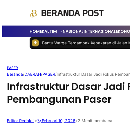
HOME
KALTIM
NASIONAL
INTERNASIONAL
EKONO
ti Berau Bantu Warga Terdampak Kebakaran di Jalan Milono
|
Penum
PASER
Beranda
/
DAERAH
/
PASER
/
Infrastruktur Dasar Jadi Fokus Pemba
Infrastruktur Dasar Jadi
Pembangunan Paser
Editor Redaksi
•
Februari 10, 2026
•
2 Menit membaca