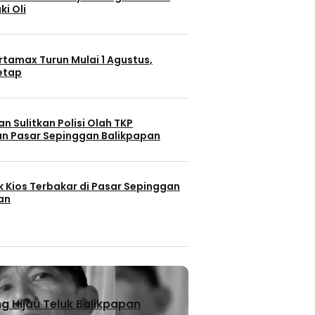
ki Oli
rtamax Turun Mulai 1 Agustus,
Tetap
n Sulitkan Polisi Olah TKP
n Pasar Sepinggan Balikpapan
k Kios Terbakar di Pasar Sepinggan
an
 Hijau Teluk Balikpapan