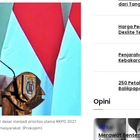
dari Tang
Harga Pe
Dexlite 
Penjaraha
Kebakara
250 Peta
Balikpap
Opini
r dasar menjadi prioritas utama RKPD 2027
OPINI
masyarakat. (Prokopim)
Merawat Benteng