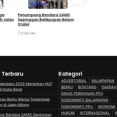
EKONOMI
KALTIM
rga
Penumpang Bandara SAMS
Mal Lembuswana 
i Jalan
Sepinggan Balikpapan Belum
Pemprov Kaltim S
Stabil
Tahun
5 jam lalu
5 jam lalu
a Terbaru
Kategori
ADVERTORIAL
BALIKPAPAN
 Merdeka 2026 Meriahkan HUT
BERAU
BONTANG
DAERAH
di Kutai Barat
DINAS PERIKANAN PPU
erau Bantu Warga Terdampak
DISKOMINFO BALIKPAPAN
n di Jalan Milono
DISKOMINFO PPU
EKONOMI
HUKUM
INTERNASIONAL
ng Bandara SAMS Sepinggan