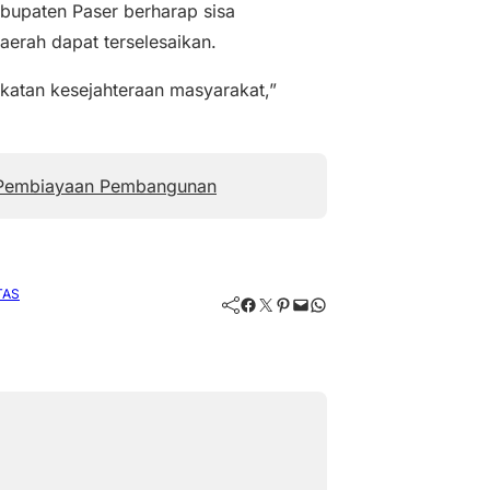
bupaten Paser berharap sisa
erah dapat terselesaikan.
katan kesejahteraan masyarakat,”
 Pembiayaan Pembangunan
TAS
Facebook
Twitter
Pinterest
Mail
WhatsApp