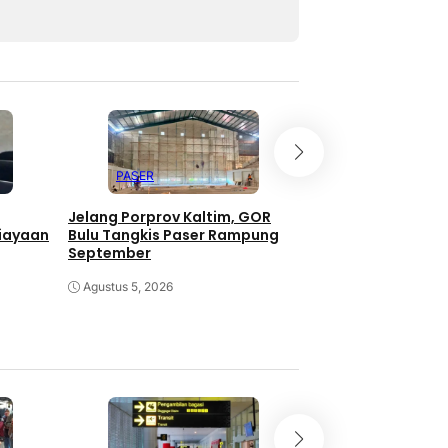
PASER
PASER
Jelang Porprov Kaltim, GOR
Perda Pajak Daer
iayaan
Bulu Tangkis Paser Rampung
Berubah, Perkuat
September
Fiskal
Agustus 5, 2026
Juli 28, 2026