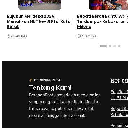
KUBAR
BERAU
BujuRun Merdeka 2026
Bupati Berau Bantu Wa
Meriahkan HUT ke-81 RI di Kutai
Terdampak Kebakaran d
Barat
Milono
4 jam lalu
4 jam lalu
Berit
Tentang Kami
BujuRun
BerandaPost.com adalah media online
ke-81 RI 
yang menghadirkan berita terkini dan
terpercaya seputar peristiwa lokal,
Bupati B
Kebakara
nasional, hingga internasional.
Penumpa