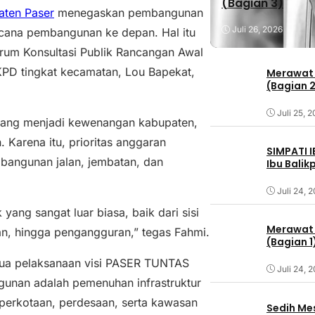
(Bagian 3)
aten Paser
menegaskan pembangunan
Juli 26, 2026
ncana pembangunan ke depan. Hal itu
rum Konsultasi Publik Rancangan Awal
D tingkat kecamatan, Lou Bapekat,
Merawat 
(Bagian 
Juli 25, 
n yang menjadi kewenangan kabupaten,
. Karena itu, prioritas anggaran
SIMPATI 
angunan jalan, jembatan, dan
Ibu Bali
Juli 24, 
 yang sangat luar biasa, baik dari sisi
Merawat 
n, hingga pengangguran,” tegas Fahmi.
(Bagian 1
dua pelaksanaan visi PASER TUNTAS
Juli 24, 
nan adalah pemenuhan infrastruktur
erkotaan, perdesaan, serta kawasan
Sedih Me