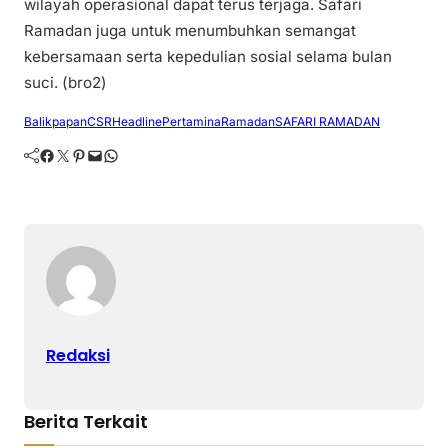
wilayah operasional dapat terus terjaga. Safari
Ramadan juga untuk menumbuhkan semangat
kebersamaan serta kepedulian sosial selama bulan
suci. (bro2)
Balikpapan
CSR
Headline
Pertamina
Ramadan
SAFARI RAMADAN
Facebook
Twitter
Pinterest
Mail
WhatsApp
Redaksi
Berita Terkait