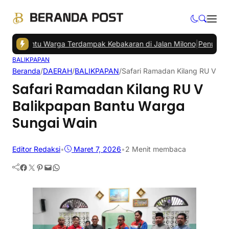
 Bantu Warga Terdampak Kebakaran di Jalan Milono
|
Penumpang Band
BALIKPAPAN
Beranda
/
DAERAH
/
BALIKPAPAN
/
Safari Ramadan Kilang RU V Ba
Safari Ramadan Kilang RU V
Balikpapan Bantu Warga
Sungai Wain
Editor Redaksi
•
Maret 7, 2026
•
2 Menit membaca
Facebook
Twitter
Pinterest
Mail
WhatsApp