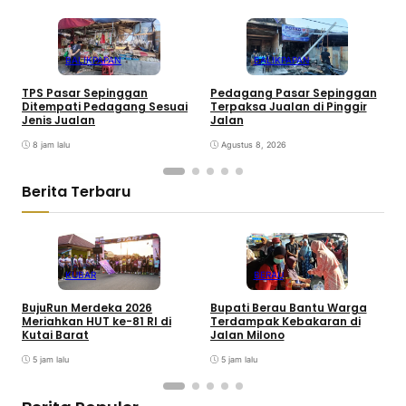
BALIKPAPAN
BALIKPAPAN
TPS Pasar Sepinggan
Pedagang Pasar Sepinggan
P
Ditempati Pedagang Sesuai
Terpaksa Jualan di Pinggir
T
Jenis Jualan
Jalan
K
8 jam lalu
Agustus 8, 2026
Berita Terbaru
KUBAR
BERAU
BujuRun Merdeka 2026
Bupati Berau Bantu Warga
P
Meriahkan HUT ke-81 RI di
Terdampak Kebakaran di
S
Kutai Barat
Jalan Milono
S
5 jam lalu
5 jam lalu