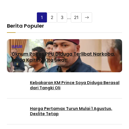
1
2
3
…
21
Berita Populer
HUKUM
Oknum Polres PPU Diduga Terlibat Narkoba,
Polda Kaltim: Kita Sikat!
Kebakaran KM Prince Soya Diduga Berasal
dari Tangki Oli
Harga Pertamax Turun Mulai 1 Agustus,
Dexlite Tetap