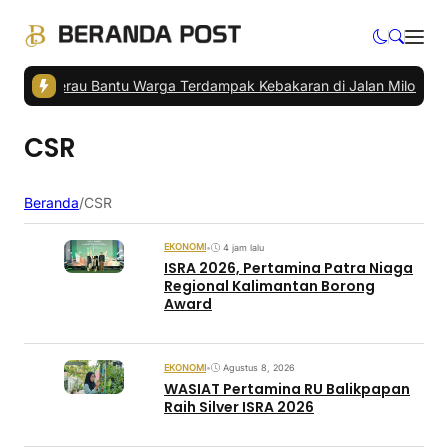
ati Berau Bantu Warga Terdampak Kebakaran di Jalan Milono
|
Penum
CSR
Beranda
/
CSR
EKONOMI
•
4 jam lalu
ISRA 2026, Pertamina Patra Niaga
Regional Kalimantan Borong
Award
EKONOMI
•
Agustus 8, 2026
WASIAT Pertamina RU Balikpapan
Raih Silver ISRA 2026