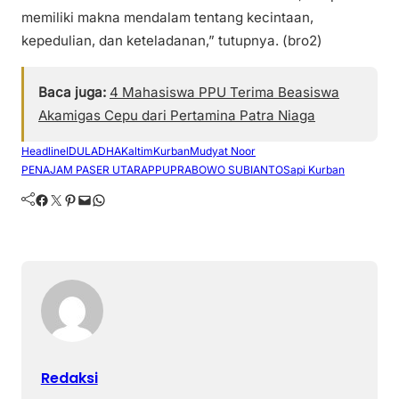
memiliki makna mendalam tentang kecintaan,
kepedulian, dan keteladanan,” tutupnya. (bro2)
Baca juga:
4 Mahasiswa PPU Terima Beasiswa
Akamigas Cepu dari Pertamina Patra Niaga
Headline
IDULADHA
Kaltim
Kurban
Mudyat Noor
PENAJAM PASER UTARA
PPU
PRABOWO SUBIANTO
Sapi Kurban
Facebook
Twitter
Pinterest
Mail
WhatsApp
Redaksi