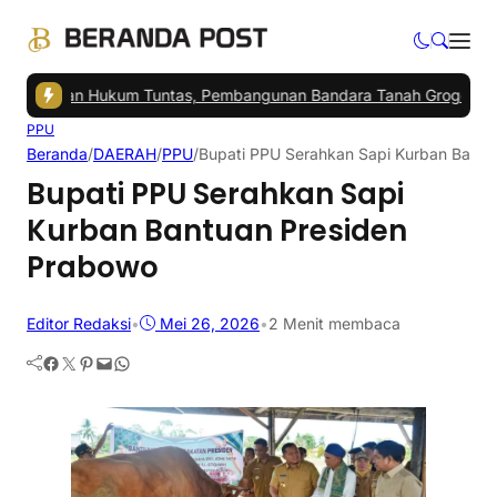
oalan Hukum Tuntas, Pembangunan Bandara Tanah Grogot Bisa Dila
PPU
Beranda
/
DAERAH
/
PPU
/
Bupati PPU Serahkan Sapi Kurban Bantu
Bupati PPU Serahkan Sapi
Kurban Bantuan Presiden
Prabowo
Editor Redaksi
•
Mei 26, 2026
•
2 Menit membaca
Facebook
Twitter
Pinterest
Mail
WhatsApp