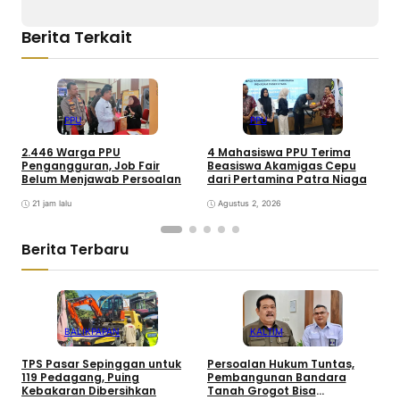
Berita Terkait
PPU
PPU
2.446 Warga PPU
4 Mahasiswa PPU Terima
J
Pengangguran, Job Fair
Beasiswa Akamigas Cepu
2
Belum Menjawab Persoalan
dari Pertamina Patra Niaga
L
21 jam lalu
Agustus 2, 2026
Berita Terbaru
BALIKPAPAN
KALTIM
TPS Pasar Sepinggan untuk
Persoalan Hukum Tuntas,
F
119 Pedagang, Puing
Pembangunan Bandara
d
Kebakaran Dibersihkan
Tanah Grogot Bisa
B