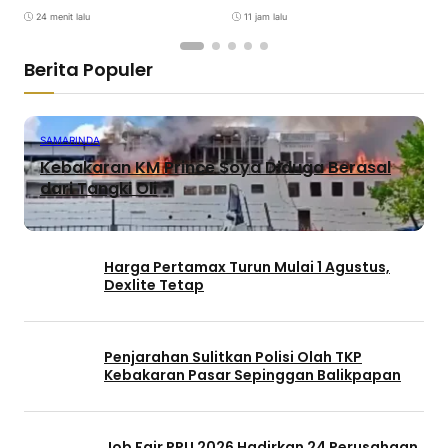
Dilanjutkan
24 menit lalu
11 jam lalu
Berita Populer
SAMARINDA
Kebakaran KM Prince Soya Diduga Berasal
dari Tangki Oli
Harga Pertamax Turun Mulai 1 Agustus,
Dexlite Tetap
Penjarahan Sulitkan Polisi Olah TKP
Kebakaran Pasar Sepinggan Balikpapan
Job Fair PPU 2026 Hadirkan 24 Perusahaan,