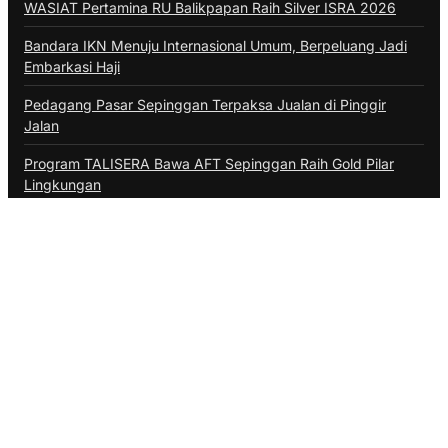
WASIAT Pertamina RU Balikpapan Raih Silver ISRA 2026
Bandara IKN Menuju Internasional Umum, Berpeluang Jadi
Embarkasi Haji
Pedagang Pasar Sepinggan Terpaksa Jualan di Pinggir
Jalan
Program TALISERA Bawa AFT Sepinggan Raih Gold Pilar
Lingkungan
Penerbangan di Balikpapan Tak Terdampak Asap Karhutla
Kategori
ADVERTORIAL
BALIKPAPAN
BERAU
BONTANG
DAERAH
DINAS PERIKANAN PPU
DISKOMINFO BALIKPAPAN
DISKOMINFO PPU
EKONOMI
HUKUM
INTERNASIONAL
KALTIM
KPU BALIKPAPAN
KUBAR
KUKAR
KUTIM
LIFESTYLE
MAHAKAM ULU
NASIONAL
OLAHRAGA
OPINI
PASER
POLITIK
PPU