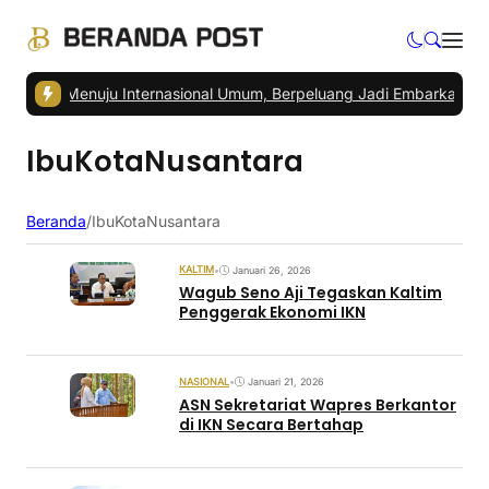
 IKN Menuju Internasional Umum, Berpeluang Jadi Embarkasi Haji
|
Pe
IbuKotaNusantara
Beranda
/
IbuKotaNusantara
KALTIM
•
Januari 26, 2026
Wagub Seno Aji Tegaskan Kaltim
Penggerak Ekonomi IKN
NASIONAL
•
Januari 21, 2026
ASN Sekretariat Wapres Berkantor
di IKN Secara Bertahap