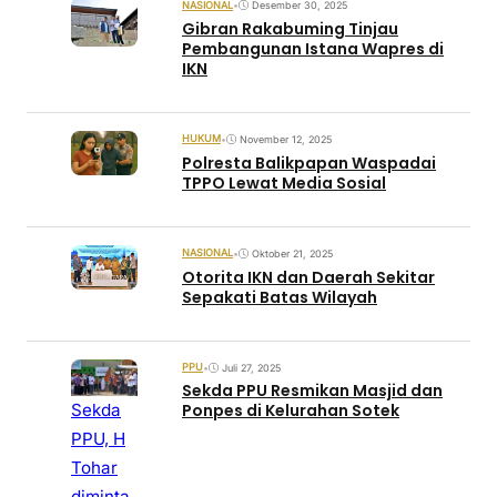
NASIONAL
•
Desember 30, 2025
Gibran Rakabuming Tinjau
Pembangunan Istana Wapres di
IKN
HUKUM
•
November 12, 2025
Polresta Balikpapan Waspadai
TPPO Lewat Media Sosial
NASIONAL
•
Oktober 21, 2025
Otorita IKN dan Daerah Sekitar
Sepakati Batas Wilayah
PPU
•
Juli 27, 2025
Sekda PPU Resmikan Masjid dan
Sekda
Ponpes di Kelurahan Sotek
PPU, H
Tohar
diminta