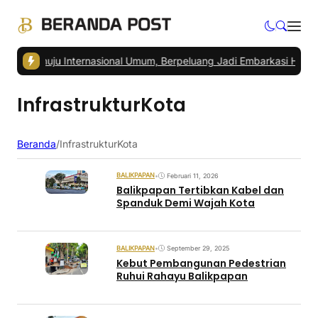
 Menuju Internasional Umum, Berpeluang Jadi Embarkasi Haji
|
Pedag
InfrastrukturKota
Beranda
/
InfrastrukturKota
BALIKPAPAN
•
Februari 11, 2026
Balikpapan Tertibkan Kabel dan
Spanduk Demi Wajah Kota
BALIKPAPAN
•
September 29, 2025
Kebut Pembangunan Pedestrian
Ruhui Rahayu Balikpapan