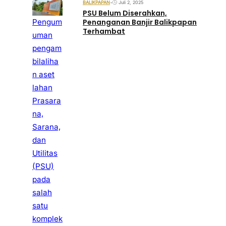
BALIKPAPAN
•
Juli 2, 2025
PSU Belum Diserahkan,
Pengum
Penanganan Banjir Balikpapan
Terhambat
uman
pengam
bilaliha
n aset
lahan
Prasara
na,
Sarana,
dan
Utilitas
(PSU)
pada
salah
satu
komplek