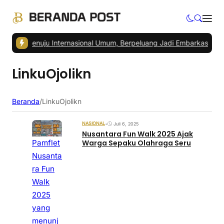
 IKN Menuju Internasional Umum, Berpeluang Jadi Embarkasi Haji
|
Pe
LinkuOjolikn
Beranda
/
LinkuOjolikn
NASIONAL
•
Juli 6, 2025
Nusantara Fun Walk 2025 Ajak
Pamflet
Warga Sepaku Olahraga Seru
Nusanta
ra Fun
Walk
2025
yang
menunj