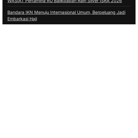
WASIAT Pertamina RU Balikpapan Raih Silver ISRA 2026
Bandara IKN Menuju Internasional Umum, Berpeluang Jadi
Embarkasi Haji
Pedagang Pasar Sepinggan Terpaksa Jualan di Pinggir
Jalan
Program TALISERA Bawa AFT Sepinggan Raih Gold Pilar
Lingkungan
Penerbangan di Balikpapan Tak Terdampak Asap Karhutla
Kategori
ADVERTORIAL
BALIKPAPAN
BERAU
BONTANG
DAERAH
DINAS PERIKANAN PPU
DISKOMINFO BALIKPAPAN
DISKOMINFO PPU
EKONOMI
HUKUM
INTERNASIONAL
KALTIM
KPU BALIKPAPAN
KUBAR
KUKAR
KUTIM
LIFESTYLE
MAHAKAM ULU
NASIONAL
OLAHRAGA
OPINI
PASER
POLITIK
PPU