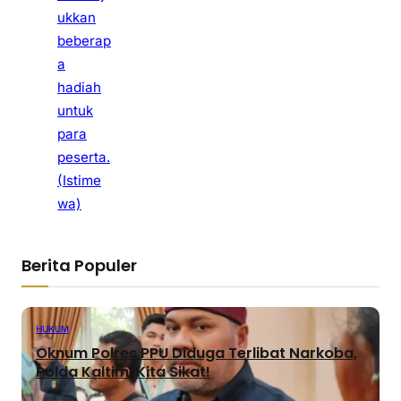
ukkan
beberap
a
hadiah
untuk
para
peserta.
(Istime
wa)
Berita Populer
HUKUM
Oknum Polres PPU Diduga Terlibat Narkoba,
Polda Kaltim: Kita Sikat!