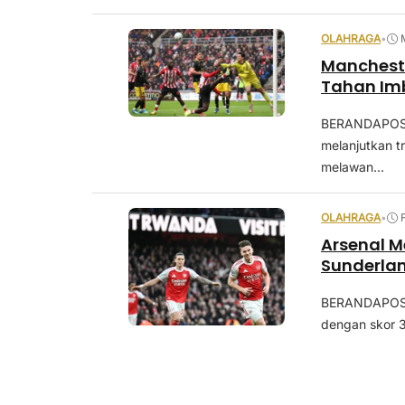
OLAHRAGA
•
Manchest
Tahan Im
BERANDAPOST
melanjutkan t
melawan...
OLAHRAGA
•
Arsenal M
Sunderla
BERANDAPOST.
dengan skor 3