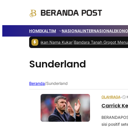
HOME
KALTIM
NASIONAL
INTERNASIONAL
EKONO
ernasional, Harumkan Nama Kukar
|
Bandara Tanah Grogot Menungg
Sunderland
Beranda
/
Sunderland
OLAHRAGA
•
Carrick K
BERANDAPOST.
sisi positif s