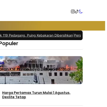
 Pedagang, Puing Kebakaran Dibersihkan
|
Persoalan Hukum Tuntas,
 Populer
NDA
ran KM Prince Soya Diduga Berasal
ngki Oli
Harga Pertamax Turun Mulai 1 Agustus,
Dexlite Tetap