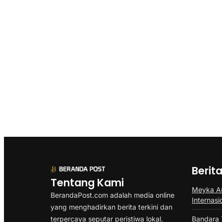
Berit
Tentang Kami
Meyka Au
BerandaPost.com adalah media online
Internas
yang menghadirkan berita terkini dan
terpercaya seputar peristiwa lokal,
Bandara