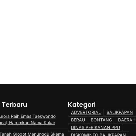
a Terbaru
Kategori
ADVERTORIAL
BALIKPAPAN
rora Raih Emas Taekwondo
BERAU
BONTANG
DAERAH
ional, Harumkan Nama Kukar
DINAS PERIKANAN PPU
 Tanah Grogot Menunggu Skema
DISKOMINFO BALIKPAPAN