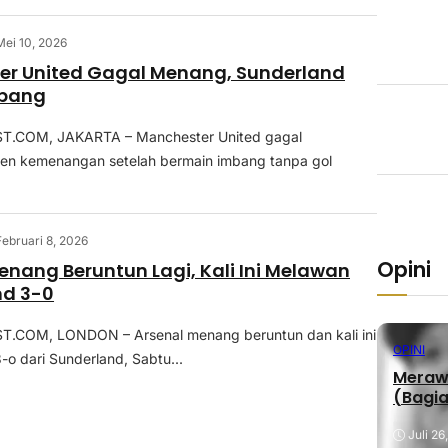
Mei 10, 2026
er United Gagal Menang, Sunderland
bang
.COM, JAKARTA – Manchester United gagal
ren kemenangan setelah bermain imbang tanpa gol
Februari 8, 2026
Opini
enang Beruntun Lagi, Kali Ini Melawan
nd 3-0
COM, LONDON – Arsenal menang beruntun dan kali ini
OPINI
-o dari Sunderland, Sabtu...
Merawa
(Bagia
Juli 26