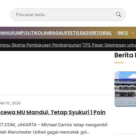
MI
HUKUM
POLITIK
OLAHRAGA
LIFESTYLE
ADVERTORIAL
INFO
u Skema Pembiayaan Pembangunan
|
TPS Pasar Sepinggan untuk 119
Berita
SAMARI
Kebaka
dari Ta
Mei 10, 2026
ecewa MU Mandul, Tetap Syukuri 1 Poin
COM, JAKARTA – Michael Carrick tetap mengambil
etelah Manchester United gagal mencetak gol...