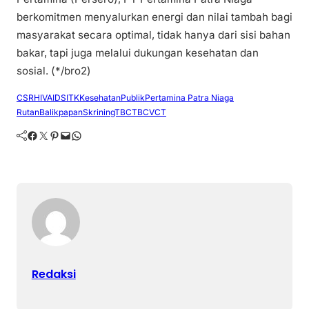
berkomitmen menyalurkan energi dan nilai tambah bagi
masyarakat secara optimal, tidak hanya dari sisi bahan
bakar, tapi juga melalui dukungan kesehatan dan
sosial. (*/bro2)
CSR
HIVAIDS
ITK
KesehatanPublik
Pertamina Patra Niaga
RutanBalikpapan
SkriningTBC
TBC
VCT
Facebook
Twitter
Pinterest
Mail
WhatsApp
Redaksi