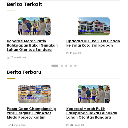
Berita Terkait
BALIKPAPAN
BALIKPAPAN
Koperasi Merah Putih
Upacara HUT ke-81 RI Pindah
4
Balikpapan Bakal Gunakan
ke Balai Kota Balikpapan
J
Lahan Otoritas Bandara
15 jam lalu
26 menit lalu
Berita Terbaru
OLAHRAGA
BALIKPAPAN
Paser Open Championship
Koperasi Merah Putih
2
2026 Bergulir, Bidik Atlet
Balikpapan Bakal Gunakan
P
Muda Porprov Kaltim
Lahan Otoritas Bandara
B
14 menit lalu
26 menit lalu