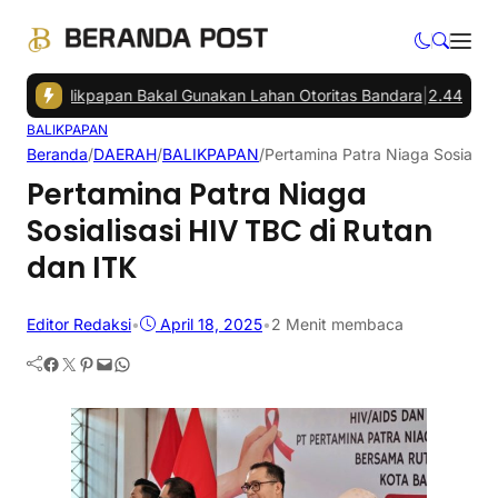
Balikpapan Bakal Gunakan Lahan Otoritas Bandara
|
2.446 Warga PPU
BALIKPAPAN
Beranda
/
DAERAH
/
BALIKPAPAN
/
Pertamina Patra Niaga Sosialisa
Pertamina Patra Niaga
Sosialisasi HIV TBC di Rutan
dan ITK
Editor Redaksi
•
April 18, 2025
•
2 Menit membaca
Facebook
Twitter
Pinterest
Mail
WhatsApp