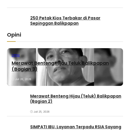
250 Petak Kios Terbakar di Pasar
Sepinggan Balikpapan
Opini
OPINI
Merawat Benteng Hijau Teluk Balikpapan
(Bagian 3)
Juli 26, 2026
Merawat Benteng Hijau (Teluk) Balikpapan
(Bagian 2)
Juli 25, 2026
SIMPATI IBU, Layanan Terpadu RSIA Sayang