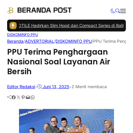
n
|
FOTILE Hadirkan Slim Hood dan Compact Series di Balikpapan
|
Pe
DISKOMINFO PPU
Beranda
/
ADVERTORIAL
/
DISKOMINFO PPU
/
PPU Terima Pengharg
PPU Terima Penghargaan
Nasional Soal Layanan Air
Bersih
Editor Redaksi
•
Juni 13, 2025
•
2 Menit membaca
Facebook
Twitter
Pinterest
Mail
WhatsApp