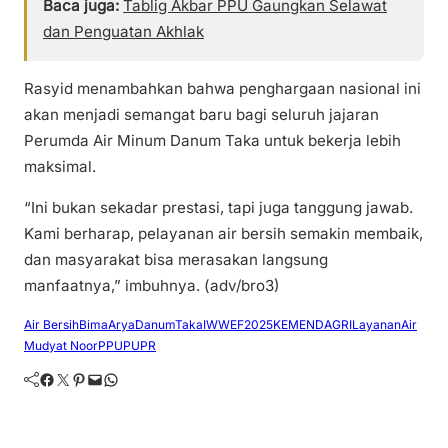
Baca juga:
Tablig Akbar PPU Gaungkan Selawat
dan Penguatan Akhlak
Rasyid menambahkan bahwa penghargaan nasional ini
akan menjadi semangat baru bagi seluruh jajaran
Perumda Air Minum Danum Taka untuk bekerja lebih
maksimal.
“Ini bukan sekadar prestasi, tapi juga tanggung jawab.
Kami berharap, pelayanan air bersih semakin membaik,
dan masyarakat bisa merasakan langsung
manfaatnya,” imbuhnya. (adv/bro3)
Air Bersih
BimaArya
DanumTaka
IWWEF2025
KEMENDAGRI
LayananAir
Mudyat Noor
PPU
PUPR
Facebook
Twitter
Pinterest
Mail
WhatsApp