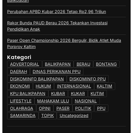
Balikpapan
Perubahan APBD Kubar 2026 Tetap Rp2,96 Triliun
Rakor Bunda PAUD Berau 2026 Tekankan Investasi
Pendidikan Anak
Paser Open Championship 2026 Bergulir, Bidik Atlet Muda
Porprov Kaltim
Kategori
ADVERTORIAL
BALIKPAPAN
BERAU
BONTANG
DAERAH
DINAS PERIKANAN PPU
DISKOMINFO BALIKPAPAN
DISKOMINFO PPU
EKONOMI
HUKUM
INTERNASIONAL
KALTIM
KPU BALIKPAPAN
KUBAR
KUKAR
KUTIM
LIFESTYLE
MAHAKAM ULU
NASIONAL
OLAHRAGA
OPINI
PASER
POLITIK
PPU
SAMARINDA
TOPIK
Uncategorized