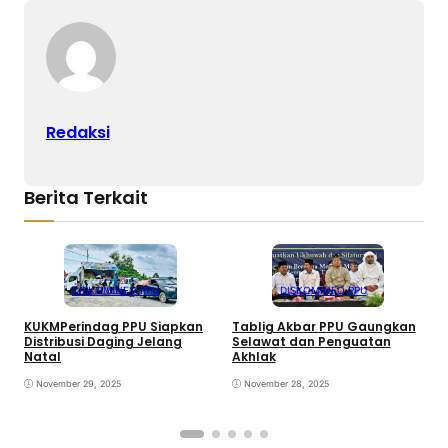
Redaksi
Berita Terkait
DISKOMINFO PPU
DISKOMINFO PPU
KUKMPerindag PPU Siapkan
Tablig Akbar PPU Gaungkan
Distribusi Daging Jelang
Selawat dan Penguatan
B
Natal
Akhlak
d
S
November 29, 2025
November 28, 2025