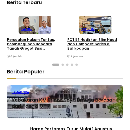
Berita Terbaru
KALTIM
EKONOMI
Persoalan Hukum Tuntas,
FOTILE Hadirkan Slim Hood
P
Pembangunan Bandara
dan Compact Series di
T
Tanah Grogot Bisa
Balikpapan
Dilanjutkan
8 jam lalu
9 jam lalu
Berita Populer
SAMARINDA
Kebakaran KM Prince Soya Diduga Berasal
dari Tangki Oli
Harga Pertamax Turun Mulai 1 Agustus,