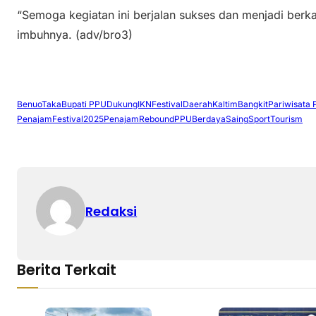
“Semoga kegiatan ini berjalan sukses dan menjadi berka
imbuhnya. (adv/bro3)
BenuoTaka
Bupati PPU
DukungIKN
FestivalDaerah
KaltimBangkit
Pariwisata
PenajamFestival2025
PenajamRebound
PPUBerdayaSaing
SportTourism
Redaksi
Berita Terkait