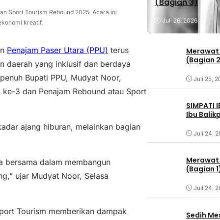
(Bagian 3)
an Sport Tourism Rebound 2025. Acara ini
Juli 26, 2026
ekonomi kreatif.
en
Penajam Paser Utara (PPU)
terus
Merawat 
(Bagian 
daerah yang inklusif dan berdaya
n penuh Bupati PPU, Mudyat Noor,
Juli 25, 
l ke-3 dan Penajam Rebound atau Sport
SIMPATI 
Ibu Bali
adar ajang hiburan, melainkan bagian
Juli 24, 
Merawat 
kita bersama dalam membangun
(Bagian 1
ng,” ujar Mudyat Noor, Selasa
Juli 24, 
Sport Tourism memberikan dampak
Sedih Me