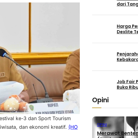
dari Tang
Harga Pe
Dexlite 
Penjaraha
Kebakara
Job Fair
Buka Rib
Opini
stival ke-3 dan Sport Tourism
OPINI
iwisata, dan ekonomi kreatif.
(HO
Merawat Benteng