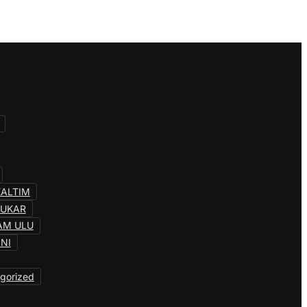
KALTIM
KUKAR
AM ULU
INI
gorized