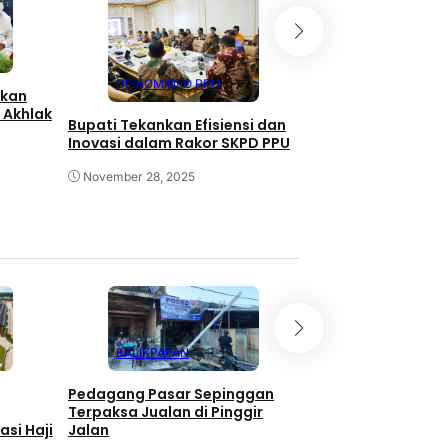
DISKOMINFO 
DISKOMINFO PPU
gkan
Disdikpora PPU F
 Akhlak
Kantor Baru Awal
Bupati Tekankan Efisiensi dan
2025
Inovasi dalam Rakor SKPD PPU
November 28, 2025
November 28, 2025
BALIKPAPAN
EKONOMI
Pedagang Pasar Sepinggan
Program TALISERA
Terpaksa Jualan di Pinggir
Sepinggan Raih Go
si Haji
Jalan
Lingkungan