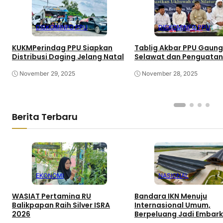
DISKOMINFO PPU
DISKOMINFO PPU
KUKMPerindag PPU Siapkan
Tablig Akbar PPU Gaun
Distribusi Daging Jelang Natal
Selawat dan Penguatan
November 29, 2025
November 28, 2025
Berita Terbaru
EKONOMI
NASIONAL
WASIAT Pertamina RU
Bandara IKN Menuju
Balikpapan Raih Silver ISRA
Internasional Umum,
2026
Berpeluang Jadi Embarka