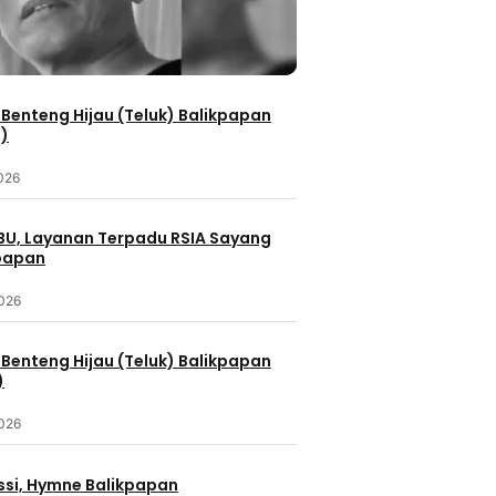
Benteng Hijau (Teluk) Balikpapan
2)
2026
IBU, Layanan Terpadu RSIA Sayang
kpapan
2026
Benteng Hijau (Teluk) Balikpapan
)
2026
ssi, Hymne Balikpapan