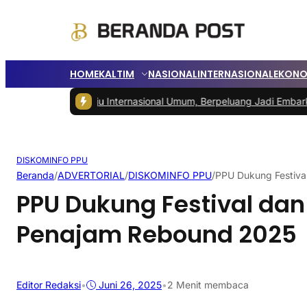
HOME
KALTIM
NASIONAL
INTERNASIONAL
EKONO
N Menuju Internasional Umum, Berpeluang Jadi Embarkasi Haji
|
Peda
DISKOMINFO PPU
Beranda
/
ADVERTORIAL
/
DISKOMINFO PPU
/
PPU Dukung Festiva
PPU Dukung Festival dan
Penajam Rebound 2025
Editor Redaksi
•
Juni 26, 2025
•
2 Menit membaca