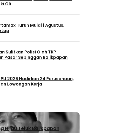
ki Oli
rtamax Turun Mulai 1 Agustus,
Tetap
n Sulitkan Polisi Olah TKP
n Pasar Sepinggan Balikpapan
 PPU 2026 Hadirkan 24 Perusahaan,
uan Lowongan Kerja
 Hijau Teluk Balikpapan