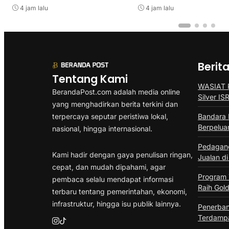
4 jam lalu
4 jam lalu
Berit
Tentang Kami
WASIAT P
BerandaPost.com adalah media online
Silver I
yang menghadirkan berita terkini dan
terpercaya seputar peristiwa lokal,
Bandara 
Berpelua
nasional, hingga internasional.
Pedagang
Kami hadir dengan gaya penulisan ringan,
Jualan di
cepat, dan mudah dipahami, agar
Program
pembaca selalu mendapat informasi
Raih Gold
terbaru tentang pemerintahan, ekonomi,
infrastruktur, hingga isu publik lainnya.
Penerban
Terdampa