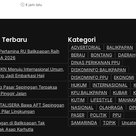
4 jam lalu
5 jam lalu
a Terbaru
Kategori
ADVERTORIAL
BALIKPAPAN
ertamina RU Balikpapan Raih
BERAU
BONTANG
DAERAH
SRA 2026
DINAS PERIKANAN PPU
IKN Menuju Internasional Umum,
DISKOMINFO BALIKPAPAN
ng Jadi Embarkasi Haji
DISKOMINFO PPU
EKONOMI
HUKUM
INTERNASIONAL
 Pasar Sepinggan Terpaksa
KPU BALIKPAPAN
KUBAR
 Pinggir Jalan
KUTIM
LIFESTYLE
MAHAK
 TALISERA Bawa AFT Sepinggan
NASIONAL
OLAHRAGA
OP
 Pilar Lingkungan
PASER
POLITIK
PPU
SAMARINDA
TOPIK
Uncate
gan di Balikpapan Tak
k Asap Karhutla