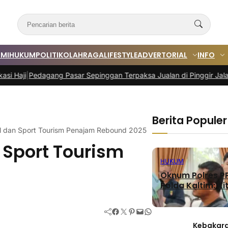
MI
HUKUM
POLITIK
OLAHRAGA
LIFESTYLE
ADVERTORIAL
INFO
gang Pasar Sepinggan Terpaksa Jualan di Pinggir Jalan
|
Program TA
Berita Populer
l dan Sport Tourism Penajam Rebound 2025
 Sport Tourism
HUKUM
Oknum Polres PP
Polda Kaltim: Kit
Facebook
Twitter
Pinterest
Mail
WhatsApp
Kebakara