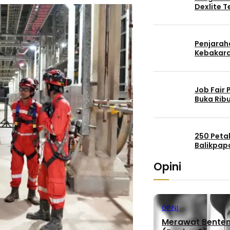
Dexlite 
Penjaraha
Kebakara
Job Fair
Buka Rib
250 Peta
Balikpap
Opini
OPINI
Merawat Benteng