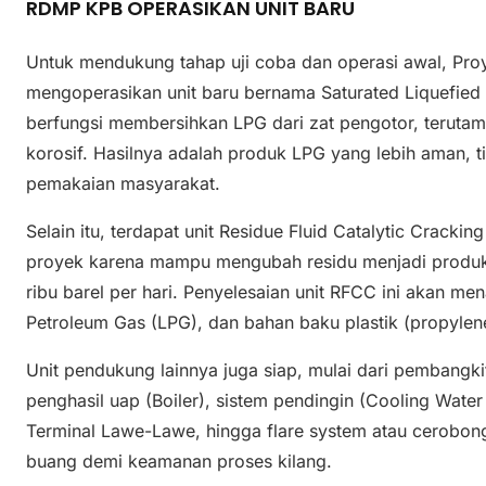
RDMP KPB OPERASIKAN UNIT BARU
Untuk mendukung tahap uji coba dan operasi awal, Pr
mengoperasikan unit baru bernama Saturated Liquefied P
berfungsi membersihkan LPG dari zat pengotor, terutama
korosif. Hasilnya adalah produk LPG yang lebih aman, t
pemakaian masyarakat.
Selain itu, terdapat unit Residue Fluid Catalytic Cracki
proyek karena mampu mengubah residu menjadi produk b
ribu barel per hari. Penyelesaian unit RFCC ini akan me
Petroleum Gas (LPG), dan bahan baku plastik (propylen
Unit pendukung lainnya juga siap, mulai dari pembangkit 
penghasil uap (Boiler), sistem pendingin (Cooling Water
Terminal Lawe-Lawe, hingga flare system atau cerobon
buang demi keamanan proses kilang.