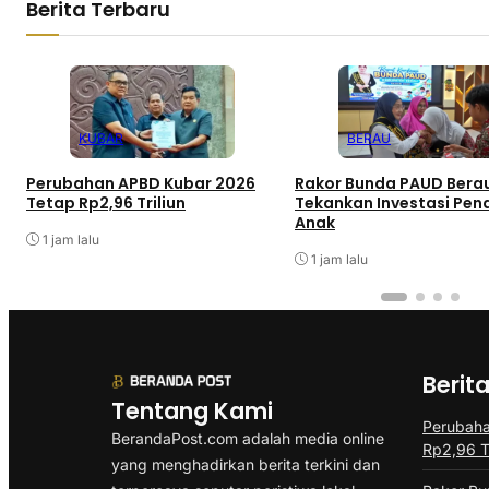
Berita Terbaru
KUBAR
BERAU
Perubahan APBD Kubar 2026
Rakor Bunda PAUD Bera
Tetap Rp2,96 Triliun
Tekankan Investasi Pen
Anak
1 jam lalu
1 jam lalu
Berit
Tentang Kami
Perubah
BerandaPost.com adalah media online
Rp2,96 Tr
yang menghadirkan berita terkini dan