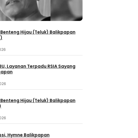
Benteng Hijau (Teluk) Balikpapan
2)
2026
IBU, Layanan Terpadu RSIA Sayang
kpapan
2026
Benteng Hijau (Teluk) Balikpapan
)
2026
ssi, Hymne Balikpapan