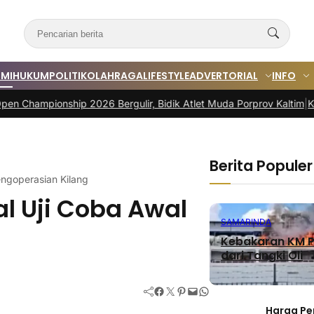
MI
HUKUM
POLITIK
OLAHRAGA
LIFESTYLE
ADVERTORIAL
INFO
ip 2026 Bergulir, Bidik Atlet Muda Porprov Kaltim
|
Koperasi Merah 
Berita Populer
ngoperasian Kilang
l Uji Coba Awal
SAMARINDA
Kebakaran KM P
dari Tangki Oli
Facebook
Twitter
Pinterest
Mail
WhatsApp
Harga Pe