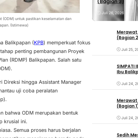
(Bagian 3)
Juli 26, 2026
t (ODM) untuk pastikan keselamatan dan
apan. (Istimewa)
Merawat 
(Bagian 
a Balikpapan (
KPB
) memperkuat fokus
Juli 25, 
 tahap penting pembangunan Proyek
Plan (RDMP) Balikpapan. Salah satu
SIMPATI 
ODM).
Ibu Bali
 Direksi hingga Assistant Manager
Juli 24, 
antau uji coba peralatan
p).
Merawat 
(Bagian 1
kan bahwa ODM merupakan bentuk
Juli 24, 
krusial ini.
iasa. Semua proses harus berjalan
Sedih Me