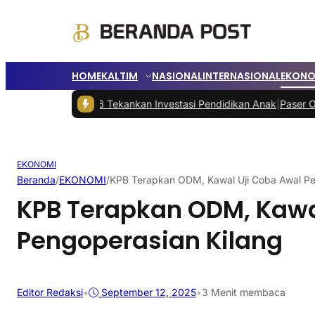
HOME
KALTIM
NASIONAL
INTERNASIONAL
EKONO
u 2026 Tekankan Investasi Pendidikan Anak
|
Paser Open Championsh
EKONOMI
Beranda
/
EKONOMI
/
KPB Terapkan ODM, Kawal Uji Coba Awal Pe
KPB Terapkan ODM, Kawa
Pengoperasian Kilang
Editor Redaksi
•
September 12, 2025
•
3 Menit membaca