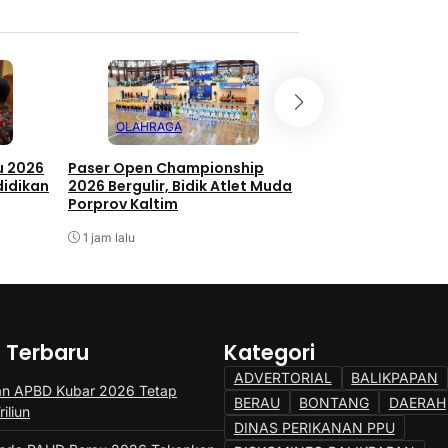
OLAHRAGA
BALIKPAPAN
u 2026
Paser Open Championship
Koperasi Merah Pu
didikan
2026 Bergulir, Bidik Atlet Muda
Balikpapan Bakal
Porprov Kaltim
Lahan Otoritas B
1 jam lalu
2 jam lalu
a Terbaru
Kategori
ADVERTORIAL
BALIKPAPAN
an APBD Kubar 2026 Tetap
BERAU
BONTANG
DAERAH
iliun
DINAS PERIKANAN PPU