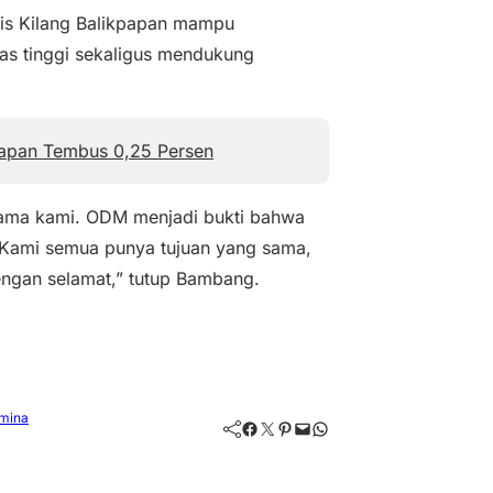
stis Kilang Balikpapan mampu
as tinggi sekaligus mendukung
kpapan Tembus 0,25 Persen
utama kami. ODM menjadi bukti bahwa
 Kami semua punya tujuan yang sama,
dengan selamat,” tutup Bambang.
mina
Facebook
Twitter
Pinterest
Mail
WhatsApp