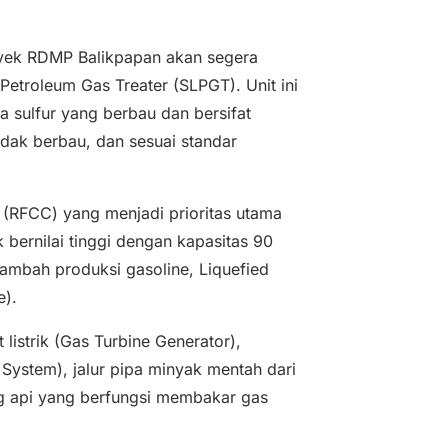
oyek RDMP Balikpapan akan segera
etroleum Gas Treater (SLPGT). Unit ini
 sulfur yang berbau dan bersifat
idak berbau, dan sesuai standar
ng (RFCC) yang menjadi prioritas utama
ernilai tinggi dengan kapasitas 90
nambah produksi gasoline, Liquefied
e).
listrik (Gas Turbine Generator),
 System), jalur pipa minyak mentah dari
g api yang berfungsi membakar gas