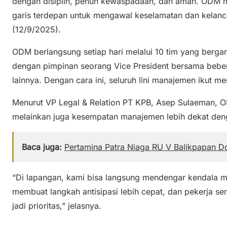
dengan disiplin, penuh kewaspadaan, dan aman. ODM
garis terdepan untuk mengawal keselamatan dan kelanca
(12/9/2025).
ODM berlangsung setiap hari melalui 10 tim yang berganti
dengan pimpinan seorang Vice President bersama bebe
lainnya. Dengan cara ini, seluruh lini manajemen ikut 
Menurut VP Legal & Relation PT KPB, Asep Sulaeman,
melainkan juga kesempatan manajemen lebih dekat deng
Baca juga:
Pertamina Patra Niaga RU V Balikpapan Do
“Di lapangan, kami bisa langsung mendengar kendala m
membuat langkah antisipasi lebih cepat, dan pekerja s
jadi prioritas,” jelasnya.