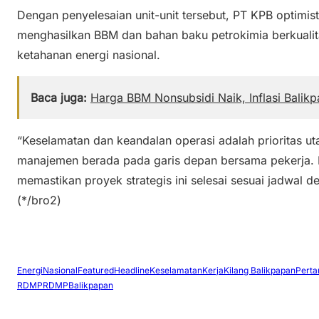
Dengan penyelesaian unit-unit tersebut, PT KPB optimi
menghasilkan BBM dan bahan baku petrokimia berkualit
ketahanan energi nasional.
Baca juga:
Harga BBM Nonsubsidi Naik, Inflasi Bali
“Keselamatan dan keandalan operasi adalah prioritas 
manajemen berada pada garis depan bersama pekerja.
memastikan proyek strategis ini selesai sesuai jadwal 
(*/bro2)
EnergiNasional
Featured
Headline
KeselamatanKerja
Kilang Balikpapan
Perta
RDMP
RDMPBalikpapan