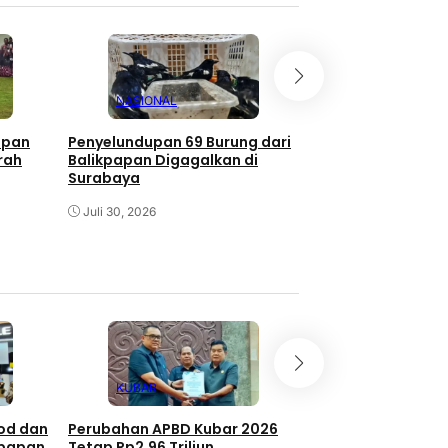
NASIONAL
NASIONAL
apan
Penyelundupan 69 Burung dari
Kemenhaj Mulai B
rah
Balikpapan Digagalkan di
Tiga Daerah Jadi
Surabaya
Juli 29, 2026
Juli 30, 2026
KUBAR
BERAU
ood dan
Perubahan APBD Kubar 2026
Rakor Bunda PAUD
kpapan
Tetap Rp2,96 Triliun
Tekankan Investas