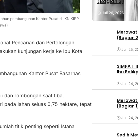
(Bagian 3)
Juli 26, 2026
ahan pembangunan Kantor Pusat di IKN KIPP
mewa)
Merawat 
(Bagian 
nal Pencarian dan Pertolongan
Juli 25, 
kukan kunjungan kerja ke Ibu Kota
SIMPATI 
Ibu Bali
pembangunan Kantor Pusat Basarnas
Juli 24, 
i dan rombongan saat tiba.
Merawat 
i pada lahan seluas 0,75 hektare, tepat
(Bagian 1
Juli 24, 
lah titik penting seperti Istana
Sedih Me