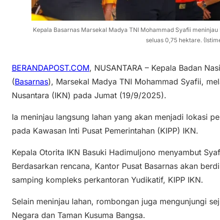
Kepala Basarnas Marsekal Madya TNI Mohammad Syafii meninjau l
seluas 0,75 hektare. (Isti
BERANDAPOST.COM
, NUSANTARA – Kepala Badan Nasio
(
Basarnas
), Marsekal Madya TNI Mohammad Syafii, mela
Nusantara (IKN) pada Jumat (19/9/2025).
Ia meninjau langsung lahan yang akan menjadi lokasi 
pada Kawasan Inti Pusat Pemerintahan (KIPP) IKN.
Kepala Otorita IKN Basuki Hadimuljono menyambut Syafi
Berdasarkan rencana, Kantor Pusat Basarnas akan berdir
samping kompleks perkantoran Yudikatif, KIPP IKN.
Selain meninjau lahan, rombongan juga mengunjungi sejum
Negara dan Taman Kusuma Bangsa.