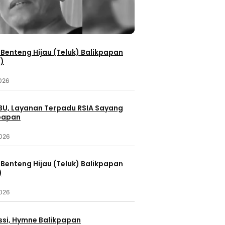
Benteng Hijau (Teluk) Balikpapan
2)
2026
IBU, Layanan Terpadu RSIA Sayang
kpapan
2026
Benteng Hijau (Teluk) Balikpapan
)
2026
ssi, Hymne Balikpapan