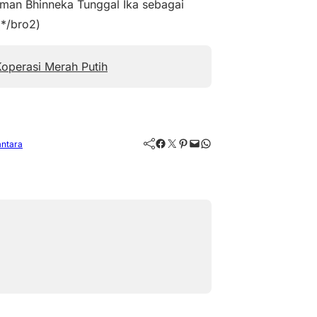
an Bhinneka Tunggal Ika sebagai
(*/bro2)
operasi Merah Putih
Facebook
Twitter
Pinterest
Mail
WhatsApp
ntara