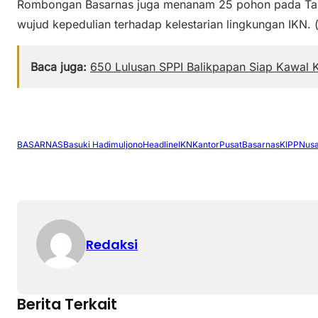
Rombongan Basarnas juga menanam 25 pohon pada Tam
wujud kepedulian terhadap kelestarian lingkungan IKN. 
Baca juga:
650 Lulusan SPPI Balikpapan Siap Kawal K
BASARNAS
Basuki Hadimuljono
Headline
IKN
KantorPusatBasarnas
KIPP
Nusa
Redaksi
Berita Terkait