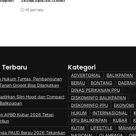
Anak
10 jam lalu
10 jam lalu
a Terbaru
Kategori
ADVERTORIAL
BALIKPAPAN
n Hukum Tuntas, Pembangunan
BERAU
BONTANG
DAERAH
Tanah Grogot Bisa Dilanjutkan
DINAS PERIKANAN PPU
adirkan Slim Hood dan Compact
DISKOMINFO BALIKPAPAN
 Balikpapan
DISKOMINFO PPU
EKONOMI
HUKUM
INTERNASIONAL
an APBD Kubar 2026 Tetap
KPU BALIKPAPAN
KUBAR
iliun
KUTIM
LIFESTYLE
MAHAK
unda PAUD Berau 2026 Tekankan
NASIONAL
OLAHRAGA
OP