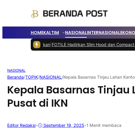
HOME
KALTIM
NASIONAL
INTERNASIONAL
EKONO
sa Dilanjutkan
|
FOTILE Hadirkan Slim Hood dan Compact Series di 
NASIONAL
Beranda
/
TOPIK
/
NASIONAL
/
Kepala Basarnas Tinjau Lahan Kanto
Kepala Basarnas Tinjau 
Pusat di IKN
Editor Redaksi
•
September 19, 2025
•
1 Menit membaca