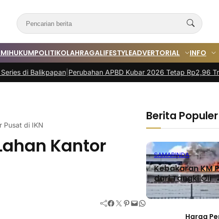
MI
HUKUM
POLITIK
OLAHRAGA
LIFESTYLE
ADVERTORIAL
INFO
Balikpapan
|
Perubahan APBD Kubar 2026 Tetap Rp2,96 Triliun
|
Rakor
Berita Populer
r Pusat di IKN
Lahan Kantor
SAMARINDA
Kebakaran KM P
dari Tangki Oli
Facebook
Twitter
Pinterest
Mail
WhatsApp
Harga Pe