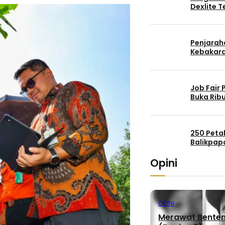
Dexlite 
Penjaraha
Kebakara
Job Fair
Buka Rib
250 Peta
Balikpap
Opini
OPINI
Merawat Benteng