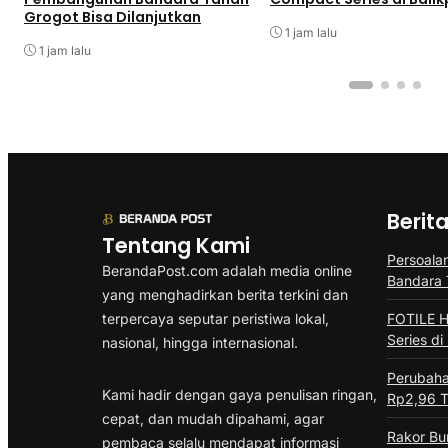
Grogot Bisa Dilanjutkan
1 jam lalu
1 jam lalu
Berit
Tentang Kami
Persoala
BerandaPost.com adalah media online
Bandara 
yang menghadirkan berita terkini dan
terpercaya seputar peristiwa lokal,
FOTILE H
Series di
nasional, hingga internasional.
Perubah
Kami hadir dengan gaya penulisan ringan,
Rp2,96 Tr
cepat, dan mudah dipahami, agar
Rakor B
pembaca selalu mendapat informasi