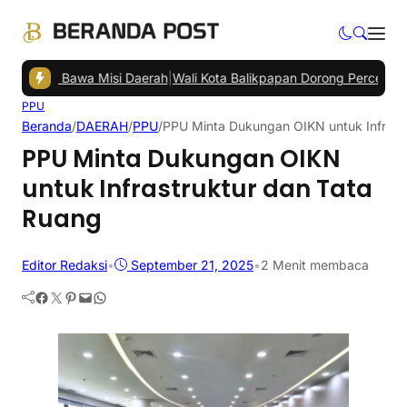
l, Bawa Misi Daerah
|
Wali Kota Balikpapan Dorong Percepatan DBH 
PPU
Beranda
/
DAERAH
/
PPU
/
PPU Minta Dukungan OIKN untuk Infrast
PPU Minta Dukungan OIKN
untuk Infrastruktur dan Tata
Ruang
Editor Redaksi
•
September 21, 2025
•
2 Menit membaca
Facebook
Twitter
Pinterest
Mail
WhatsApp