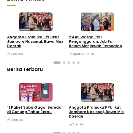
PPU
PPU
Anggota Pramuka PPU Ikut
2.446 Warga PPU
4
Jambore Nasional, Bawa Misi
Pengangguran, Job Fair
B
Daerah
Belum Menjawab Persoalan
d
7 jam lalu
Agustus 6, 2026
Berita Terbaru
HUKUM
PPU
11 Paket Sabu Gagal Beredar
Anggota Pramuka PPU Ikut
W
di Gunung Tabur Berau
Jambore Nasional, Bawa Misi
P
Daerah
K
6 jam lalu
7 jam lalu