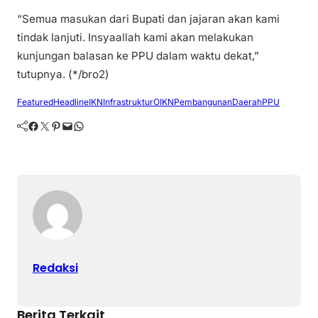
“Semua masukan dari Bupati dan jajaran akan kami
tindak lanjuti. Insyaallah kami akan melakukan
kunjungan balasan ke PPU dalam waktu dekat,”
tutupnya. (*/bro2)
Featured
Headline
IKN
Infrastruktur
OIKN
PembangunanDaerah
PPU
Facebook
Twitter
Pinterest
Mail
WhatsApp
Redaksi
Berita Terkait