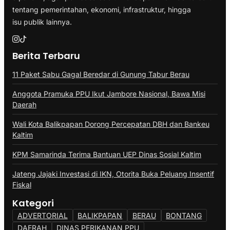
tentang pemerintahan, ekonomi, infrastruktur, hingga
isu publik lainnya.
Berita Terbaru
11 Paket Sabu Gagal Beredar di Gunung Tabur Berau
Anggota Pramuka PPU Ikut Jambore Nasional, Bawa Misi
Daerah
Wali Kota Balikpapan Dorong Percepatan DBH dan Bankeu
Kaltim
KPM Samarinda Terima Bantuan UEP Dinas Sosial Kaltim
Jateng Jajaki Investasi di IKN, Otorita Buka Peluang Insentif
Fiskal
Kategori
ADVERTORIAL
BALIKPAPAN
BERAU
BONTANG
DAERAH
DINAS PERIKANAN PPU