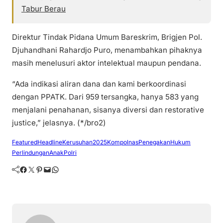
Tabur Berau
Direktur Tindak Pidana Umum Bareskrim, Brigjen Pol.
Djuhandhani Rahardjo Puro, menambahkan pihaknya
masih menelusuri aktor intelektual maupun pendana.
“Ada indikasi aliran dana dan kami berkoordinasi
dengan PPATK. Dari 959 tersangka, hanya 583 yang
menjalani penahanan, sisanya diversi dan restorative
justice,” jelasnya. (*/bro2)
Featured
Headline
Kerusuhan2025
Kompolnas
PenegakanHukum
PerlindunganAnak
Polri
Facebook
Twitter
Pinterest
Mail
WhatsApp