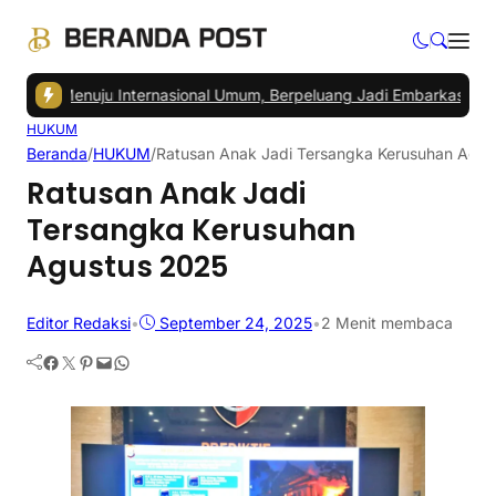
N Menuju Internasional Umum, Berpeluang Jadi Embarkasi Haji
|
Peda
HUKUM
Beranda
/
HUKUM
/
Ratusan Anak Jadi Tersangka Kerusuhan Agus
Ratusan Anak Jadi
Tersangka Kerusuhan
Agustus 2025
Editor Redaksi
•
September 24, 2025
•
2 Menit membaca
Facebook
Twitter
Pinterest
Mail
WhatsApp