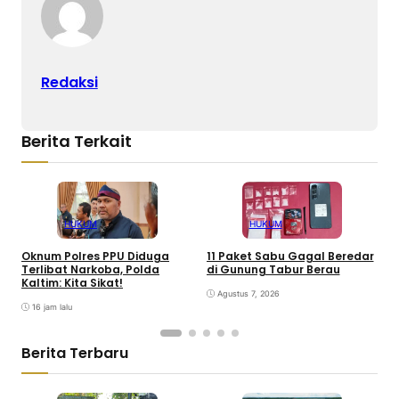
Redaksi
Berita Terkait
HUKUM
HUKUM
Oknum Polres PPU Diduga
11 Paket Sabu Gagal Beredar
P
Terlibat Narkoba, Polda
di Gunung Tabur Berau
P
Kaltim: Kita Sikat!
S
Agustus 7, 2026
16 jam lalu
Berita Terbaru