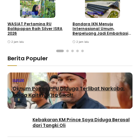
EKONOMI
NASIONAL
WASIAT Pertamina RU
Bandara IKN Menuju
P
Balikpapan Raih Silver ISRA
Internasional Umum,
T
2026
Berpeluang Jadi Embarkasi
J
Haji
2 jam lalu
2 jam lalu
Berita Populer
HUKUM
Oknum Polres PPU Diduga Terlibat Narkoba,
Polda Kaltim: Kita Sikat!
Kebakaran KM Prince Soya Diduga Berasal
dari Tangki Oli