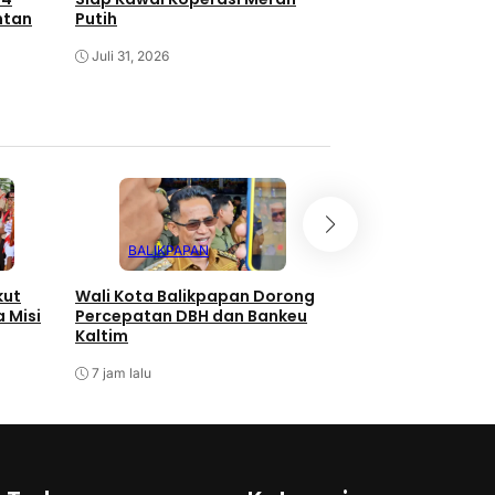
ntan
Putih
Surabaya
Juli 31, 2026
Juli 30, 2026
BALIKPAPAN
SAMARINDA
kut
Wali Kota Balikpapan Dorong
KPM Samarinda T
 Misi
Percepatan DBH dan Bankeu
Bantuan UEP Dinas
Kaltim
Kaltim
7 jam lalu
7 jam lalu