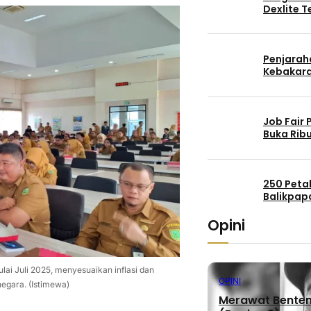
Dexlite 
Penjaraha
Kebakara
Job Fair
Buka Rib
250 Peta
Balikpap
Opini
ai Juli 2025, menyesuaikan inflasi dan
OPINI
egara. (Istimewa)
Merawat Benteng