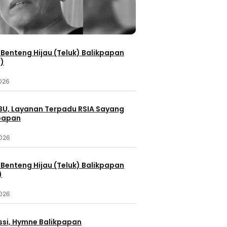
Benteng Hijau (Teluk) Balikpapan
2)
2026
IBU, Layanan Terpadu RSIA Sayang
kpapan
2026
Benteng Hijau (Teluk) Balikpapan
)
2026
ssi, Hymne Balikpapan