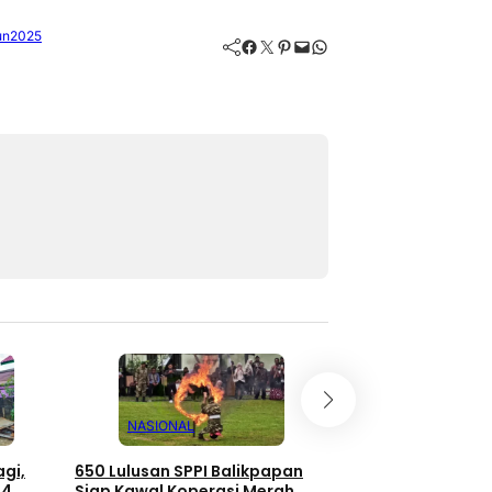
un2025
Facebook
Twitter
Pinterest
Mail
WhatsApp
NASIONAL
NASIONAL
gi,
650 Lulusan SPPI Balikpapan
Penyelundupan 69
64
Siap Kawal Koperasi Merah
Balikpapan Digag