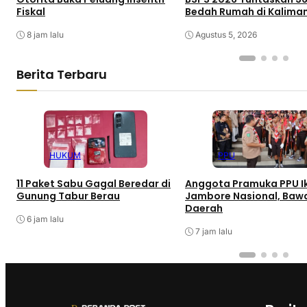
Fiskal
Bedah Rumah di Kalima
8 jam lalu
Agustus 5, 2026
Berita Terbaru
HUKUM
PPU
11 Paket Sabu Gagal Beredar di
Anggota Pramuka PPU I
Gunung Tabur Berau
Jambore Nasional, Bawa
Daerah
6 jam lalu
7 jam lalu