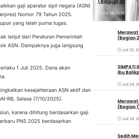
(Bagian 3)
ikkan gaji aparatur sipil negara (ASN)
Juli 26, 2026
Perpres) Nomor 79 Tahun 2025.
upun yang telah purna tugas.
Merawat 
dak lanjut dari Peraturan Pemerintah
(Bagian 
okok ASN. Dampaknya juga langsung
Juli 25, 
SIMPATI 
erlaku 1 Juli 2025. Dana akan
Ibu Bali
ma.
Juli 24, 
ingkatkan kesejahteraan ASN aktif dan
AN-RB, Selasa (7/10/2025).
Merawat 
(Bagian 1
un, karena dihitung berdasarkan gaji
Juli 24, 
k terbaru PNS 2025 berdasarkan
Sedih Me