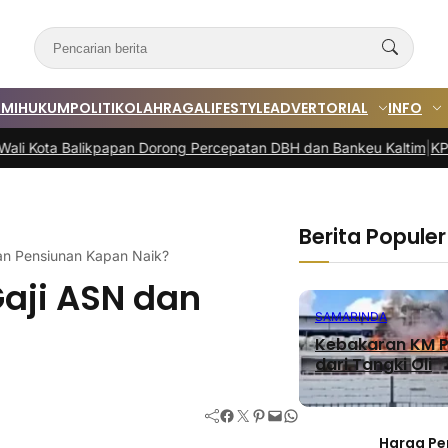
MI
HUKUM
POLITIK
OLAHRAGA
LIFESTYLE
ADVERTORIAL
INFO
ikpapan Dorong Percepatan DBH dan Bankeu Kaltim
|
KPM Samarinda T
Berita Populer
dan Pensiunan Kapan Naik?
Gaji ASN dan
SAMARINDA
Kebakaran KM P
dari Tangki Oli
Facebook
Twitter
Pinterest
Mail
WhatsApp
Harga Pe