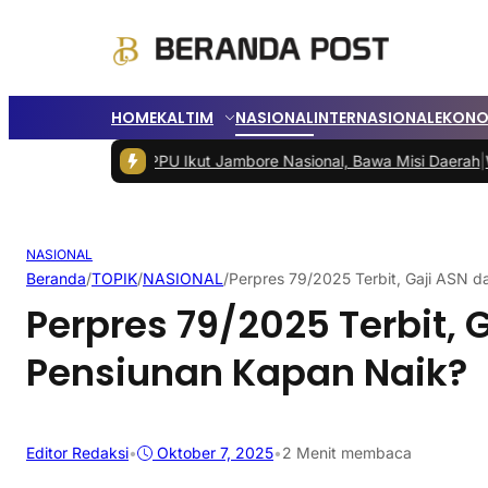
HOME
KALTIM
NASIONAL
INTERNASIONAL
EKONO
muka PPU Ikut Jambore Nasional, Bawa Misi Daerah
|
Wali Kota Bal
NASIONAL
Beranda
/
TOPIK
/
NASIONAL
/
Perpres 79/2025 Terbit, Gaji ASN 
Perpres 79/2025 Terbit, 
Pensiunan Kapan Naik?
Editor Redaksi
•
Oktober 7, 2025
•
2 Menit membaca