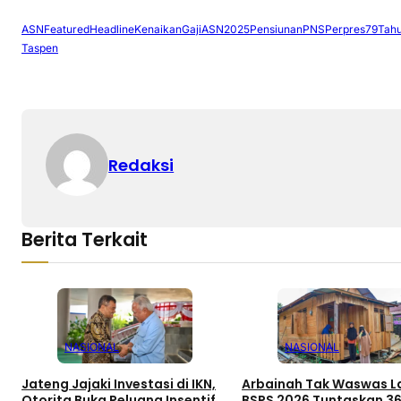
ASN
Featured
Headline
KenaikanGajiASN2025
PensiunanPNS
Perpres79Tah
Taspen
Redaksi
Berita Terkait
NASIONAL
NASIONAL
Jateng Jajaki Investasi di IKN,
Arbainah Tak Waswas La
Otorita Buka Peluang Insentif
BSPS 2026 Tuntaskan 3