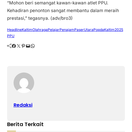
“Mohon beri semangat kawan-kawan atlet PPU.
Kehadiran penonton sangat membantu dalam meraih
prestasi,” tegasnya. (adv/bro3)
Headline
Kaltim
OlahragaPelajar
PenajamPaserUtara
PopdaKaltim2025
PPU
Facebook
Twitter
Pinterest
Mail
WhatsApp
Redaksi
Berita Terkait