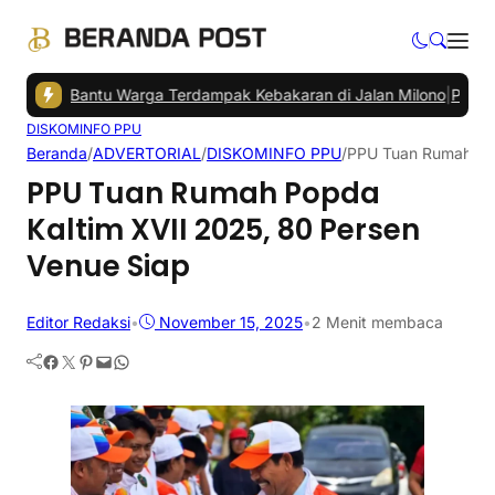
rau Bantu Warga Terdampak Kebakaran di Jalan Milono
|
Penumpang 
DISKOMINFO PPU
Beranda
/
ADVERTORIAL
/
DISKOMINFO PPU
/
PPU Tuan Rumah Pop
PPU Tuan Rumah Popda
Kaltim XVII 2025, 80 Persen
Venue Siap
Editor Redaksi
•
November 15, 2025
•
2 Menit membaca
Facebook
Twitter
Pinterest
Mail
WhatsApp