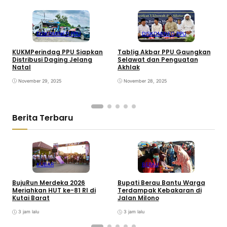
DISKOMINFO PPU
DISKOMINFO PPU
KUKMPerindag PPU Siapkan
Tablig Akbar PPU Gaungkan
Distribusi Daging Jelang
Selawat dan Penguatan
B
Natal
Akhlak
d
S
November 29, 2025
November 28, 2025
Berita Terbaru
KUBAR
BERAU
BujuRun Merdeka 2026
Bupati Berau Bantu Warga
P
Meriahkan HUT ke-81 RI di
Terdampak Kebakaran di
S
Kutai Barat
Jalan Milono
S
3 jam lalu
3 jam lalu