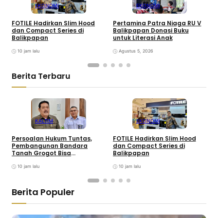
EKONOMI
EKONOMI
FOTILE Hadirkan Slim Hood
Pertamina Patra Niaga RU V
H
dan Compact Series di
Balikpapan Donasi Buku
I
Balikpapan
untuk Literasi Anak
0
10 jam lalu
Agustus 5, 2026
Berita Terbaru
KALTIM
EKONOMI
Persoalan Hukum Tuntas,
FOTILE Hadirkan Slim Hood
P
Pembangunan Bandara
dan Compact Series di
T
Tanah Grogot Bisa
Balikpapan
Dilanjutkan
10 jam lalu
10 jam lalu
Berita Populer