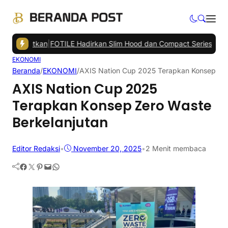
anjutkan
|
FOTILE Hadirkan Slim Hood dan Compact Series di Balikpa
EKONOMI
Beranda
/
EKONOMI
/
AXIS Nation Cup 2025 Terapkan Konsep Zer
AXIS Nation Cup 2025
Terapkan Konsep Zero Waste
Berkelanjutan
Editor Redaksi
•
November 20, 2025
•
2 Menit membaca
Facebook
Twitter
Pinterest
Mail
WhatsApp