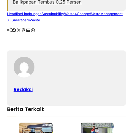
Balikpapan Tembus 0,25 Persen
Headline
Lingkungan
Sustainability
Waste4Change
WasteManagement
XLSmart
ZeroWaste
Facebook
Twitter
Pinterest
Mail
WhatsApp
Redaksi
Berita Terkait