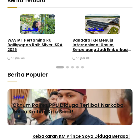
Berita Terbaru
EKONOMI
NASIONAL
WASIAT Pertamina RU
Bandara IKN Menuju
P
Balikpapan Raih Silver ISRA
Internasional Umum,
T
2026
Berpeluang Jadi Embarkasi
J
Haji
15 jam lalu
16 jam lalu
Berita Populer
HUKUM
Oknum Polres PPU Diduga Terlibat Narkoba,
Polda Kaltim: Kita Sikat!
Kebakaran KM Prince Soya Diduga Berasal