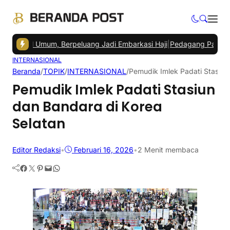
onal Umum, Berpeluang Jadi Embarkasi Haji
|
Pedagang Pasar Sepingg
INTERNASIONAL
Beranda
/
TOPIK
/
INTERNASIONAL
/
Pemudik Imlek Padati Stasiun
Pemudik Imlek Padati Stasiun
dan Bandara di Korea
Selatan
Editor Redaksi
•
Februari 16, 2026
•
2 Menit membaca
Facebook
Twitter
Pinterest
Mail
WhatsApp