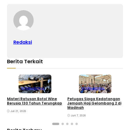
Redaksi
Berita Terkait
INTERNASIONAL
INTERNASIONAL
Misteri Ratusan Botol Wine
Petugas Siaga Kedatangan
A
Berusia 130 Tahun Terungkap
Jemaah Haji Gelombang 2 di
A
Madinah
I
Juli 21, 2026
Juni 7, 2026