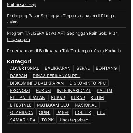
Embarkasi Haji
Pedagang Pasar Sepinggan Terpaksa Jualan di Pinggir
Jalan
Program TALISERA Bawa AFT Sepinggan Raih Gold Pilar
Lingkungan
Penerbangan di Balikpapan Tak Terdampak Asap Karhutla
Kategori
ADVERTORIAL
BALIKPAPAN
BERAU
BONTANG
DAERAH
DINAS PERIKANAN PPU
DISKOMINFO BALIKPAPAN
DISKOMINFO PPU
EKONOMI
HUKUM
INTERNASIONAL
KALTIM
KPU BALIKPAPAN
KUBAR
KUKAR
KUTIM
LIFESTYLE
MAHAKAM ULU
NASIONAL
OLAHRAGA
OPINI
PASER
POLITIK
PPU
SAMARINDA
TOPIK
Uncategorized