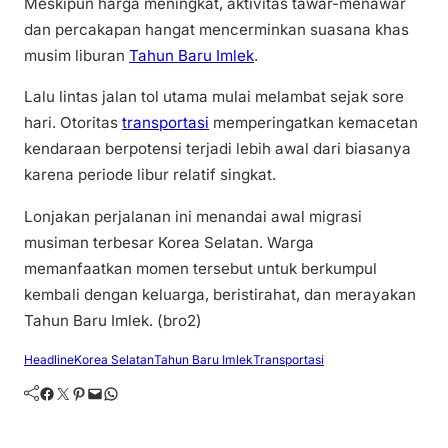
Meskipun harga meningkat, aktivitas tawar-menawar
dan percakapan hangat mencerminkan suasana khas
musim liburan
Tahun Baru Imlek
.
Lalu lintas jalan tol utama mulai melambat sejak sore
hari. Otoritas
transportasi
memperingatkan kemacetan
kendaraan berpotensi terjadi lebih awal dari biasanya
karena periode libur relatif singkat.
Lonjakan perjalanan ini menandai awal migrasi
musiman terbesar Korea Selatan. Warga
memanfaatkan momen tersebut untuk berkumpul
kembali dengan keluarga, beristirahat, dan merayakan
Tahun Baru Imlek. (bro2)
Headline
Korea Selatan
Tahun Baru Imlek
Transportasi
Facebook
Twitter
Pinterest
Mail
WhatsApp