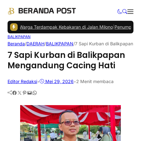
tu Warga Terdampak Kebakaran di Jalan Milono
|
Penumpang Bandara
BALIKPAPAN
Beranda
/
DAERAH
/
BALIKPAPAN
/
7 Sapi Kurban di Balikpapan M
7 Sapi Kurban di Balikpapan
Mengandung Cacing Hati
Editor Redaksi
•
Mei 29, 2026
•
2 Menit membaca
Facebook
Twitter
Pinterest
Mail
WhatsApp