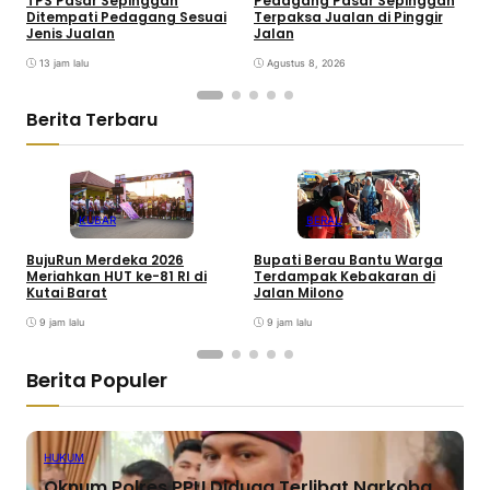
TPS Pasar Sepinggan
Pedagang Pasar Sepinggan
P
Ditempati Pedagang Sesuai
Terpaksa Jualan di Pinggir
T
Jenis Jualan
Jalan
K
13 jam lalu
Agustus 8, 2026
Berita Terbaru
KUBAR
BERAU
BujuRun Merdeka 2026
Bupati Berau Bantu Warga
P
Meriahkan HUT ke-81 RI di
Terdampak Kebakaran di
S
Kutai Barat
Jalan Milono
S
9 jam lalu
9 jam lalu
Berita Populer
HUKUM
Oknum Polres PPU Diduga Terlibat Narkoba,