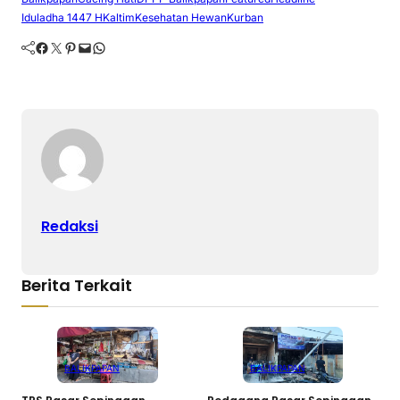
Iduladha 1447 H
Kaltim
Kesehatan Hewan
Kurban
Facebook
Twitter
Pinterest
Mail
WhatsApp
Redaksi
Berita Terkait
BALIKPAPAN
BALIKPAPAN