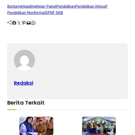
Bontang
Headline
Kejar Paket
Pendidikan
Pendidikan Inklusif
Pendidikan Nonformal
SPNF SKB
Facebook
Twitter
Pinterest
Mail
WhatsApp
Redaksi
Berita Terkait
BONTANG
BONTANG