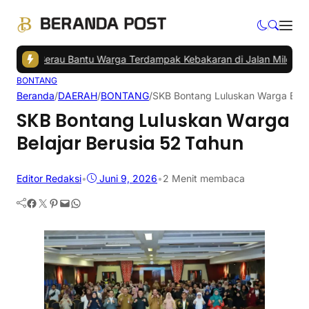
ati Berau Bantu Warga Terdampak Kebakaran di Jalan Milono
|
Penu
BONTANG
Beranda
/
DAERAH
/
BONTANG
/
SKB Bontang Luluskan Warga Belaj
SKB Bontang Luluskan Warga
Belajar Berusia 52 Tahun
Editor Redaksi
•
Juni 9, 2026
•
2 Menit membaca
Facebook
Twitter
Pinterest
Mail
WhatsApp