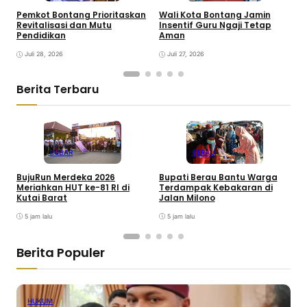
Pemkot Bontang Prioritaskan
Wali Kota Bontang Jamin
B
Revitalisasi dan Mutu
Insentif Guru Ngaji Tetap
S
Pendidikan
Aman
K
Juli 28, 2026
Juli 27, 2026
Berita Terbaru
KUBAR
BERAU
BujuRun Merdeka 2026
Bupati Berau Bantu Warga
P
Meriahkan HUT ke-81 RI di
Terdampak Kebakaran di
S
Kutai Barat
Jalan Milono
S
5 jam lalu
5 jam lalu
Berita Populer
HUKUM