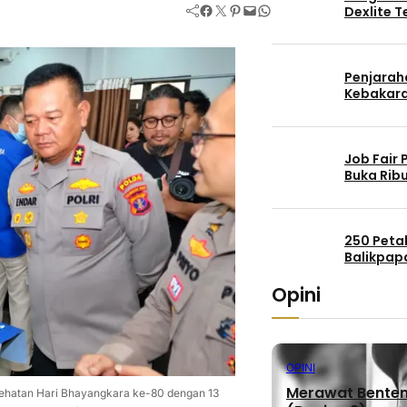
Facebook
Twitter
Pinterest
Mail
WhatsApp
Dexlite 
Penjaraha
Kebakara
Job Fair
Buka Rib
250 Peta
Balikpap
Opini
OPINI
Merawat Benteng
esehatan Hari Bhayangkara ke-80 dengan 13