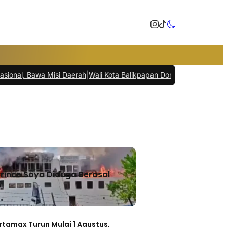
isi Daerah
|
Wali Kota Balikpapan Dorong Percepatan DBH dan Banke
rince Soya Diduga Berasal
rtamax Turun Mulai 1 Agustus,