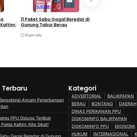
HUKUM
PPU
ga
11 Paket Sabu Gagal Beredar di
Anggota Pramuka 
 Kaltim:
Gunung Tabur Berau
Jambore Nasional
Daerah
8 jam lalu
8 jam lalu
a Terbaru
Kategori
ADVERTORIAL
BALIKPAPAN
 Berpotensi Ancam Penerbangan
BERAU
BONTANG
DAERAH
ntan
DINAS PERIKANAN PPU
lres PPU Diduga Terlibat
DISKOMINFO BALIKPAPAN
Polda Kaltim: Kita Sikat!
DISKOMINFO PPU
EKONOMI
HUKUM
INTERNASIONAL
 Sabu Gagal Beredar di Gunung