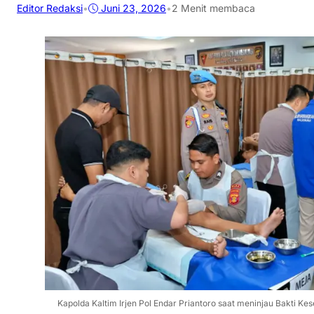
Editor Redaksi
•
Juni 23, 2026
•
2 Menit membaca
Kapolda Kaltim Irjen Pol Endar Priantoro saat meninjau Bakti K