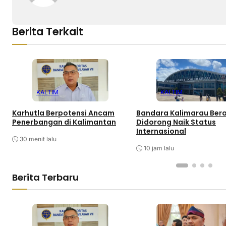
Berita Terkait
KALTIM
KALTIM
Karhutla Berpotensi Ancam
Bandara Kalimarau Ber
Penerbangan di Kalimantan
Didorong Naik Status
Internasional
30 menit lalu
10 jam lalu
Berita Terbaru