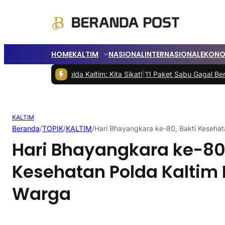
HOME
KALTIM
NASIONAL
INTERNASIONAL
EKONO
, Polda Kaltim: Kita Sikat!
|
11 Paket Sabu Gagal Beredar di Gunung
KALTIM
Beranda
/
TOPIK
/
KALTIM
/
Hari Bhayangkara ke-80, Bakti Kesehat
Hari Bhayangkara ke-80,
Kesehatan Polda Kaltim 
Warga