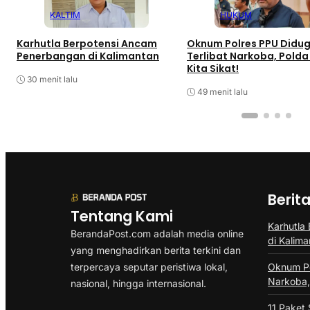
KALTIM
HUKUM
Karhutla Berpotensi Ancam
Oknum Polres PPU Didu
Penerbangan di Kalimantan
Terlibat Narkoba, Polda
Kita Sikat!
30 menit lalu
49 menit lalu
Berit
Tentang Kami
Karhutla
BerandaPost.com adalah media online
di Kalima
yang menghadirkan berita terkini dan
terpercaya seputar peristiwa lokal,
Oknum Po
Narkoba, 
nasional, hingga internasional.
11 Paket