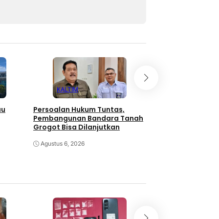
KALTIM
KALTIM
au
Persoalan Hukum Tuntas,
Otoritas Bandar 
Pembangunan Bandara Tanah
Wilayah VII Perku
Grogot Bisa Dilanjutkan
Keselamatan Pen
Agustus 6, 2026
Agustus 5, 2026