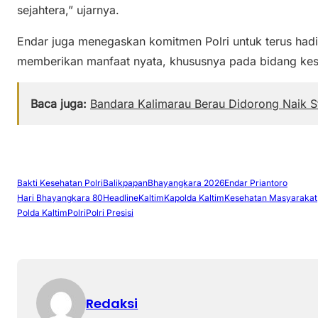
sejahtera,” ujarnya.
Endar juga menegaskan komitmen Polri untuk terus hadir
memberikan manfaat nyata, khususnya pada bidang kes
Baca juga:
Bandara Kalimarau Berau Didorong Naik St
Bakti Kesehatan Polri
Balikpapan
Bhayangkara 2026
Endar Priantoro
Hari Bhayangkara 80
Headline
Kaltim
Kapolda Kaltim
Kesehatan Masyarakat
Polda Kaltim
Polri
Polri Presisi
Redaksi