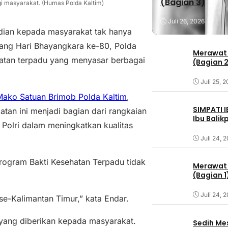
(Bagian 3)
gi masyarakat. (Humas Polda Kaltim)
Juli 26, 2026
ian kepada masyarakat tak hanya
lang Hari Bhayangkara ke-80, Polda
Merawat 
atan terpadu yang menyasar berbagai
(Bagian 
Juli 25, 
Mako Satuan Brimob Polda Kaltim
,
SIMPATI 
tan ini menjadi bagian dari rangkaian
Ibu Bali
Polri dalam meningkatkan kualitas
Juli 24, 
program Bakti Kesehatan Terpadu tidak
Merawat 
(Bagian 1
Juli 24, 
 se-Kalimantan Timur,” kata Endar.
 yang diberikan kepada masyarakat.
Sedih Me