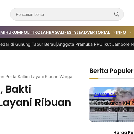
MI
HUKUM
POLITIK
OLAHRAGA
LIFESTYLE
ADVERTORIAL
INFO
 Tabur Berau
|
Anggota Pramuka PPU Ikut Jambore Nasional, Bawa M
Berita Populer
an Polda Kaltim Layani Ribuan Warga
 Bakti
SAMARINDA
Layani Ribuan
Kebakaran KM P
dari Tangki Oli
Harga Pe