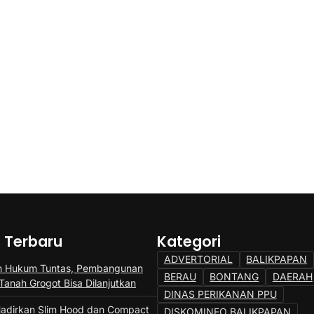
a Terbaru
Kategori
ADVERTORIAL
BALIKPAPAN
n Hukum Tuntas, Pembangunan
BERAU
BONTANG
DAERAH
Tanah Grogot Bisa Dilanjutkan
DINAS PERIKANAN PPU
adirkan Slim Hood dan Compact
DISKOMINFO BALIKPAPAN