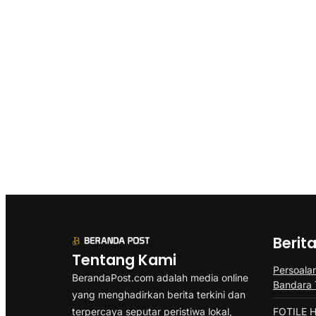
Berit
Tentang Kami
Persoala
BerandaPost.com adalah media online
Bandara 
yang menghadirkan berita terkini dan
terpercaya seputar peristiwa lokal,
FOTILE H