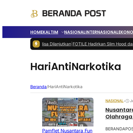
HOME
KALTIM
NASIONAL
INTERNASIONAL
EKONO
nah Grogot Bisa Dilanjutkan
|
FOTILE Hadirkan Slim Hood dan Compa
HariAntiNarkotika
Beranda
/
HariAntiNarkotika
NASIONAL
•
J
Nusantar
Olahraga
BERANDAPOST
Pamflet Nusantara Fun