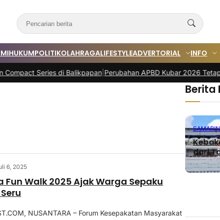
MI
HUKUM
POLITIK
OLAHRAGA
LIFESTYLE
ADVERTORIAL
INFO
ct Series di Balikpapan
|
Perubahan APBD Kubar 2026 Tetap Rp2,96 
Berita
SAMARI
Kebaka
dari Ta
uli 6, 2025
a Fun Walk 2025 Ajak Warga Sepaku
 Seru
.COM, NUSANTARA – Forum Kesepakatan Masyarakat