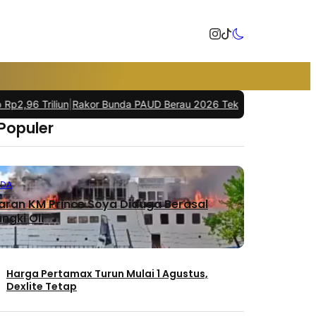
Triliun
|
Rakor Bunda PAUD Berau 2026 Tekankan Investasi Pendid
 Populer
NDA
ran KM Prince Soya Diduga Berasal
ngki Oli
Harga Pertamax Turun Mulai 1 Agustus,
Dexlite Tetap