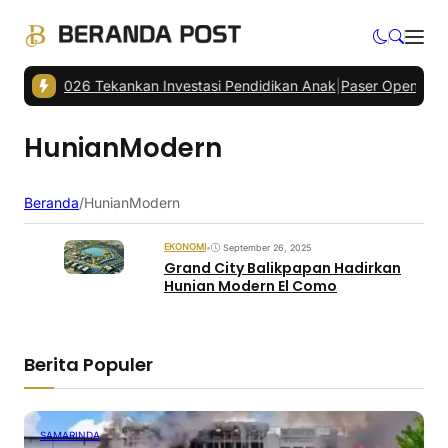
rau 2026 Tekankan Investasi Pendidikan Anak
|
Paser Open Champion
HunianModern
Beranda
/
HunianModern
EKONOMI
•
September 26, 2025
Grand City Balikpapan Hadirkan
Hunian Modern El Como
Berita Populer
SAMARINDA