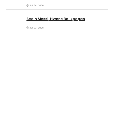
Juli 24, 2026
Sedih Messi, Hymne Balikpapan
Juli 23, 2026