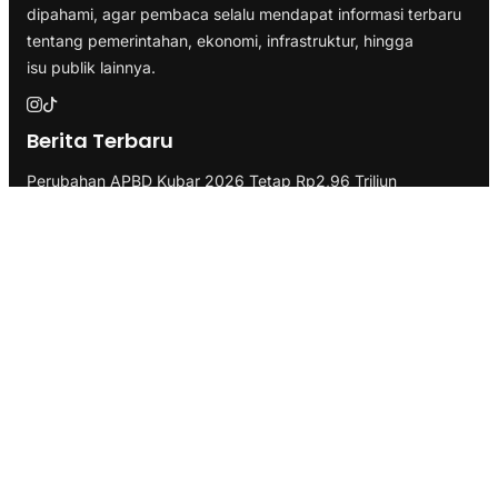
dipahami, agar pembaca selalu mendapat informasi terbaru
tentang pemerintahan, ekonomi, infrastruktur, hingga
isu publik lainnya.
Berita Terbaru
Perubahan APBD Kubar 2026 Tetap Rp2,96 Triliun
Rakor Bunda PAUD Berau 2026 Tekankan Investasi
Pendidikan Anak
Paser Open Championship 2026 Bergulir, Bidik Atlet Muda
Porprov Kaltim
Koperasi Merah Putih Balikpapan Bakal Gunakan Lahan
Otoritas Bandara
2.446 Warga PPU Pengangguran, Job Fair Belum Menjawab
Persoalan
Kategori