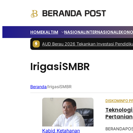
HOME
KALTIM
NASIONAL
INTERNASIONAL
EKONO
Rakor Bunda PAUD Berau 2026 Tekankan Investasi Pendidikan Ana
IrigasiSMBR
Beranda
/
IrigasiSMBR
DISKOMINFO P
Teknologi
Pertanian
BERANDAPOST
Kabid Ketahanan