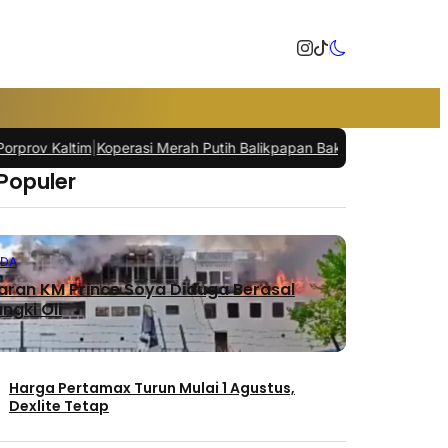
 Kaltim
|
Koperasi Merah Putih Balikpapan Bakal Gunakan Lahan Otori
 Populer
NDA
ran KM Prince Soya Diduga Berasal
ngki Oli
Harga Pertamax Turun Mulai 1 Agustus,
Dexlite Tetap