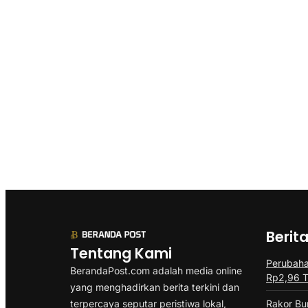
Berit
Tentang Kami
Perubah
BerandaPost.com adalah media online
Rp2,96 Tr
yang menghadirkan berita terkini dan
terpercaya seputar peristiwa lokal,
Rakor B