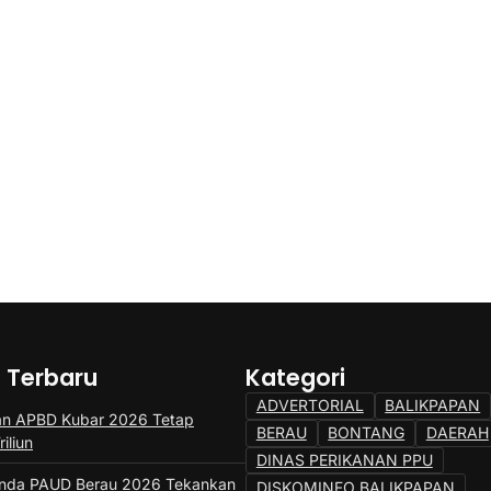
a Terbaru
Kategori
ADVERTORIAL
BALIKPAPAN
an APBD Kubar 2026 Tetap
BERAU
BONTANG
DAERAH
iliun
DINAS PERIKANAN PPU
unda PAUD Berau 2026 Tekankan
DISKOMINFO BALIKPAPAN