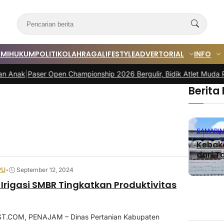
MI
HUKUM
POLITIK
OLAHRAGA
LIFESTYLE
ADVERTORIAL
INFO
k
|
Paser Open Championship 2026 Bergulir, Bidik Atlet Muda Porprov
Berita
SAMARI
Kebaka
dari Ta
PU
•
September 12, 2024
 Irigasi SMBR Tingkatkan Produktivitas
.COM, PENAJAM – Dinas Pertanian Kabupaten